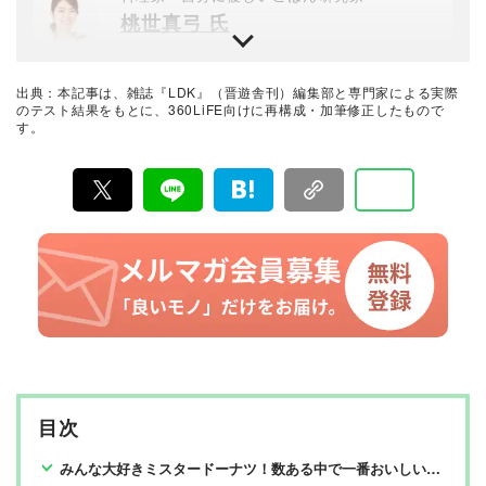
桃世真弓 氏
辻調理師専門学校・エコールキュリネール国立 辻製菓専
門カレッジ卒業。「自分に優しいごはんは、身近な人を
幸せにする」という想いを大切に、「余白を楽しむ、ほ
出典：本記事は、雑誌『LDK』（晋遊舎刊）編集部と専門家による実際
どほどに丁寧な暮らし」を軸として、身近な食材で無理
暮らしのおすすめベストバイ
のテスト結果をもとに、360LiFE向けに再構成・加筆修正したもので
なくおいしい、毎日食べたい家庭料理を提案している。
す。
LDK編集部
雑誌・テレビ出演のほか、様々な商品に関するレシピを
提供するなど、幅広く活躍中。
『LDK』は2012年の創刊以来、晋遊舎の理念である「遊
びある、ホンネ」を胸に、消費者目線で本音の商品テス
トを貫いてきた、女性誌とWEBメディアです。毎月28日
発行の雑誌とWebサイトで、掃除用品から収納インテリ
ア、食品まで、あらゆるジャンルの商品を徹底的に検
証。編集部と専門家、そして社内検証機関が実際に使っ
て見つけた「本当に良いもの」と「お役立ち情報」を厳
選してあなたにお届け。編集長・高橋咲彩を中心に、11
名以上の編集体制で日々の検証・記事制作を行っていま
す。
目次
みんな大好きミスタードーナツ！数ある中で一番おいしいのは？