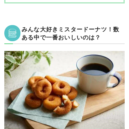
15位: ふくらんで出来立て最高！もちっと生地のハニーディップ
16位: 黒糖がかかって落ち着いたおいしさのポン・デ・黒糖
17位: リニューアルでおいしく！低カロリーのフレンチクルーラー
みんな大好きミスタードーナツ！数
18位: ツナもたっぷり！ しっかり味つけのハムツナ
ある中で一番おいしいのは？
19位: あっさりたまごを味わえる！たまごぎっしりのハムタマゴ
20位: クリームがとろっと！あたため推奨のカスタードクリーム
21位: シンプルチョコ生地に砂糖がけ！ しっとりおいしいチョコレート
22位: 甘みの強さで好みが分かれるオールドファッションハニー
23位: ギザギザドーナツが好きな人はたまらないハニーチュロ
【まとめ】ミスド大好き識者が選ぶ最強の組み合わせはこれ！