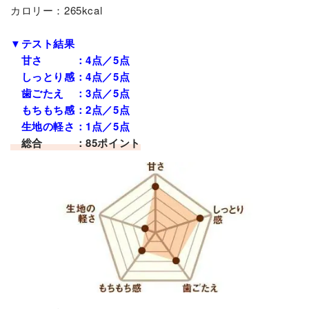
カロリー：265kcal
▼テスト結果
甘さ ：4点／5点
しっとり感：4点／5点
歯ごたえ ：3点／5点
もちもち感：2点／5点
生地の軽さ：1点／5点
総合 ：85ポイント