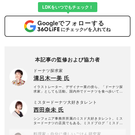
LDKをいつでもチェック！
Google
でフォローする
にチェック
✅
を入れてね
本記事の監修および協力者
ドーナツ探求家
溝呂木一美 氏
イラストレーター、デザイナー業の傍ら、「ドーナツ探
求家」としても活動。国内外でドーナツを食べ歩いてい
る。
ミスタードーナツ大好きタレント
西田奈未 氏
シンフォニア事務所所属のミスド大好きタレント。ミス
タードーナツの店員でもある。ミスドブログ「ミスド大
好きタレント&#9825;ブログ」も毎日更新中。
料理家・自分に優しいごはん研究家