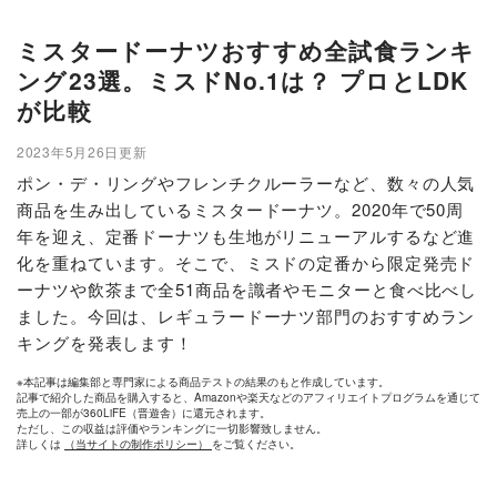
ミスタードーナツおすすめ全試食ランキ
ング23選。ミスドNo.1は？ プロとLDK
が比較
2023年5月26日更新
ポン・デ・リングやフレンチクルーラーなど、数々の人気
商品を生み出しているミスタードーナツ。2020年で50周
年を迎え、定番ドーナツも生地がリニューアルするなど進
化を重ねています。そこで、ミスドの定番から限定発売ド
ーナツや飲茶まで全51商品を識者やモニターと食べ比べし
ました。今回は、レギュラードーナツ部門のおすすめラン
キングを発表します！
※本記事は編集部と専門家による商品テストの結果のもと作成しています。
記事で紹介した商品を購入すると、Amazonや楽天などのアフィリエイトプログラムを通じて
売上の一部が360LiFE（晋遊舎）に還元されます。
ただし、この収益は評価やランキングに一切影響致しません。
詳しくは
（当サイトの制作ポリシー）
をご覧ください。