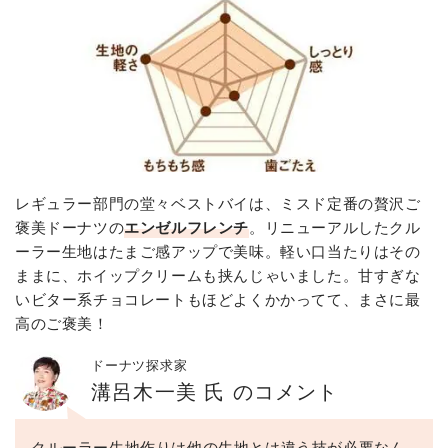
レギュラー部門の堂々ベストバイは、ミスド定番の贅沢ご
褒美ドーナツの
エンゼルフレンチ
。リニューアルしたクル
ーラー生地はたまご感アップで美味。軽い口当たりはその
ままに、ホイップクリームも挟んじゃいました。甘すぎな
いビター系チョコレートもほどよくかかってて、まさに最
高のご褒美！
ドーナツ探求家
溝呂木一美 氏 のコメント
クルーラー生地作りは他の生地とは違う技が必要なん