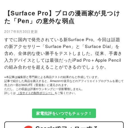
【Surface Pro】プロの漫画家が見つけ
た「Pen」の意外な弱点
2017年8月30日更新
すでに国内で発売されている新Surface Pro。今回は話題
の新アクセサリー「Surface Pen」と「Surface Dial」を
含め、全体的な使い勝手をテストしました。従来、手書き
入力デバイスとしては最強だったiPad Pro＋Apple Pencil
の組み合わせを超えることができるのでしょうか。
※本記事は編集部と専門家による商品テストの結果のもと作成しています。
記事で紹介した商品を購入すると、Amazonや楽天などのアフィリエイトプログラムを通じて
売上の一部が360LiFE（晋遊舎）に還元されます。
ただし、この収益は評価やランキングに一切影響致しません。
詳しくは
（当サイトの制作ポリシー）
をご覧ください。
家電批評をいつでもチェック！