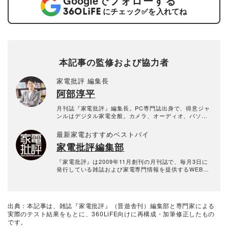
Google
でフォローする
にチェック
✅
を入れてね
本記事の監修および協力者
家電批評 編集長
阿部淳平
月刊誌『家電批評』編集長。PC専門誌出身で、得意ジャ
ンルはデジタル家電全般。カメラ、オーディオ、パソコ
ン、自転車などの分野では仕事と趣味を兼ねて“自腹レビ
ュー”を多数執筆。NHK『あさイチ』、日本テレビ『ZI
最新家電おすすめベストバイ
P!』、TBSラジオ『爆笑問題の日曜サンデー』、YouTub
家電批評編集部
e『PIVOT 公式チャンネル』などメディア出演も多数。
『家電批評』は2009年11月創刊の月刊誌で、毎月3日に
発行している雑誌および家電専門情報を提供するWEBメ
ディア。あらゆる家電製品にまつわる「ユーザーが気に
なっていること」を深く掘り下げ、専門家や自社検証機
関と協力して徹底的にテスト・評価する。高額なテレビ
から数百円の乾電池まで、編集部と専門家、そして社内
出典：本記事は、雑誌『家電批評』（晋遊舎刊）編集部と専門家による
検証機関が実機テストを行い、価格やブランドに惑わさ
実際のテスト結果をもとに、360LiFE向けに再構成・加筆修正したもの
れることなく製品の本質的な性能を見極め、その良し悪
です。
しをありのまま、雑誌およびWEBコンテンツとして発