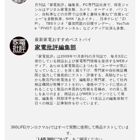
月刊誌『家電批評』編集長。PC専門誌出身で、得意ジャ
ンルはデジタル家電全般。カメラ、オーディオ、パソコ
ン、自転車などの分野では仕事と趣味を兼ねて“自腹レビ
ュー”を多数執筆。NHK『あさイチ』、日本テレビ『ZI
P!』、TBSラジオ『爆笑問題の日曜サンデー』、YouTub
e『PIVOT 公式チャンネル』などメディア出演も多数。
最新家電おすすめベストバイ
家電批評編集部
『家電批評』は2009年11月創刊の月刊誌で、毎月3日に
発行している雑誌および家電専門情報を提供するWEBメ
ディア。あらゆる家電製品にまつわる「ユーザーが気に
なっていること」を深く掘り下げ、専門家や自社検証機
関と協力して徹底的にテスト・評価する。高額なテレビ
から数百円の乾電池まで、編集部と専門家、そして社内
検証機関が実機テストを行い、価格やブランドに惑わさ
れることなく製品の本質的な性能を見極め、その良し悪
しをありのまま、雑誌およびWEBコンテンツとして発
信。編集長・阿部淳平を中心に、11名以上の編集体制で
日々の検証・記事制作を行っています。
360LiFE(サンロクマル)ではすべて実際に使用して商品テストしていま
す。
「
LAB.360について
」をご確認ください。