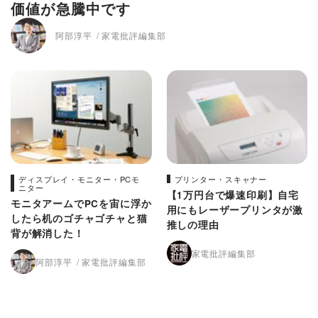
価値が急騰中です
阿部淳平
家電批評編集部
ディスプレイ・モニター・PCモ
プリンター・スキャナー
ニター
【1万円台で爆速印刷】自宅
モニタアームでPCを宙に浮か
用にもレーザープリンタが激
したら机のゴチャゴチャと猫
推しの理由
背が解消した！
家電批評編集部
阿部淳平
家電批評編集部