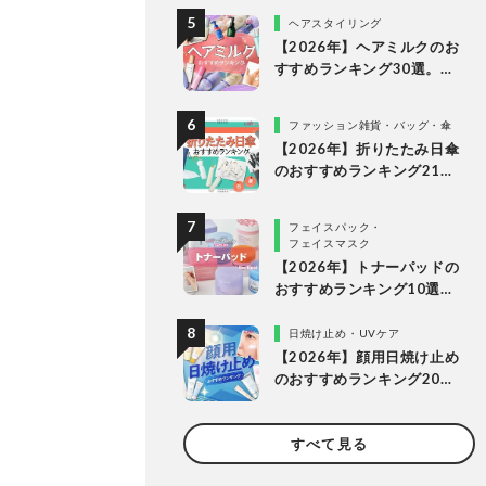
底比較
ヘアスタイリング
【2026年】ヘアミルクのお
すすめランキング30選。
LDKがドラッグストアなど
で買える人気商品を比較
ファッション雑貨・バッグ・傘
【2026年】折りたたみ日傘
のおすすめランキング21
選。人気商品を実際に使っ
て比較
フェイスパック・
フェイスマスク
【2026年】トナーパッドの
おすすめランキング10選。
LDKが保湿ケアできる人気
商品を比較！
日焼け止め・UVケア
【2026年】顔用日焼け止め
のおすすめランキング20
選。LDKが肌にやさしく焼
けない理想の1本を探してプ
すべて見る
ロと比較