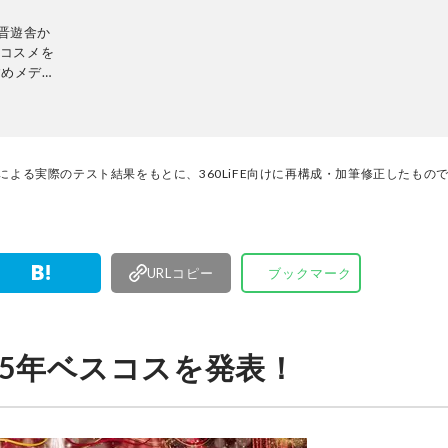
刊、晋遊舎か
、コスメを
すめメディ
証し、その
auty』
々なメディ
性誌
編集部と専
門家による実際のテスト結果をもとに、360LiFE向けに再構成・加筆修正したもの
トして、消
編集体制
URLコピー
ブックマーク
』2025年ベスコスを発表！