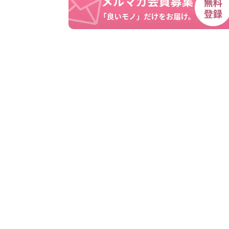
見
る
Link
楽
天