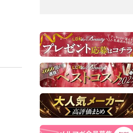
こ
の
商
品
を