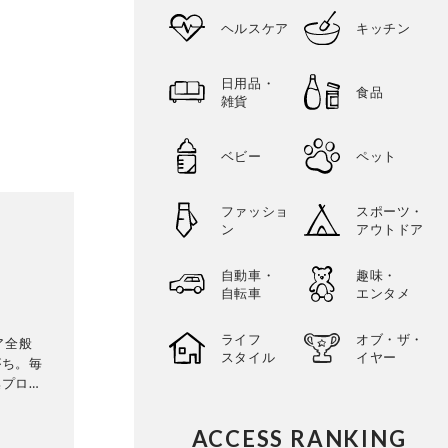
ヘルスケア
キッチン
日用品・
食品
雑貨
ベビー
ペット
ファッショ
スポーツ・
ン
アウトドア
自動車・
趣味・
自転車
エンタメ
ライフ
オブ・ザ・
ケア全般
スタイル
イヤー
がち。毎
集プロダ
he
3代目編集
ACCESS RANKING