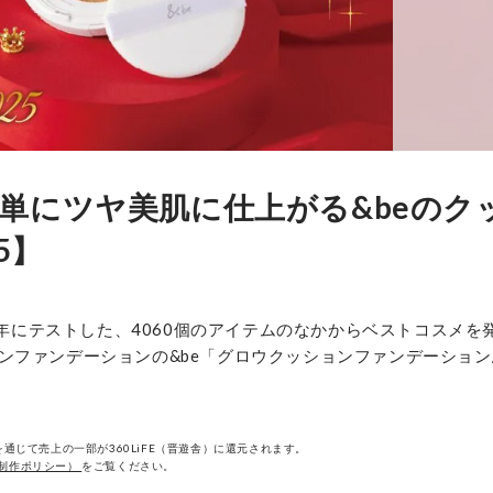
単にツヤ美肌に仕上がる&beのク
5】
2025年にテストした、4060個のアイテムのなかからベストコスメを
ンファンデーションの&be「グロウクッションファンデーション
通じて売上の一部が360LiFE（晋遊舎）に還元されます。
制作ポリシー）
をご覧ください。