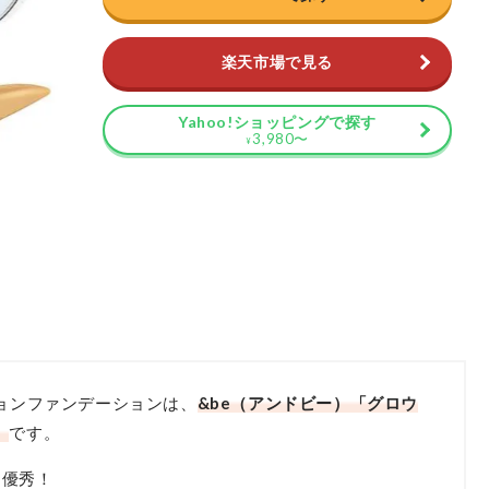
楽天市場で見る
Yahoo!ショッピングで探す
3,980
〜
¥
ションファンデーションは、
&be（アンドビー）「グロウ
」
です。
は優秀！