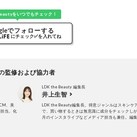
e Beautyをいつでもチェック！
gle
でフォローする
にチェック
✅
を入れてね
の監修および協力者
LDK the Beauty 編集長
井上生智
CM、美
LDK the Beauty編集長。得意ジャンルはスキン
を担当。化
で、買い物するときは無意識に成分をチェックし
月のインスタライブなどメディア担当も兼任。編
クションを経て2018年に晋遊舎に入社後、『LDK t
Beauty』に配属。2025年『LDK the Beauty』
長に就任。