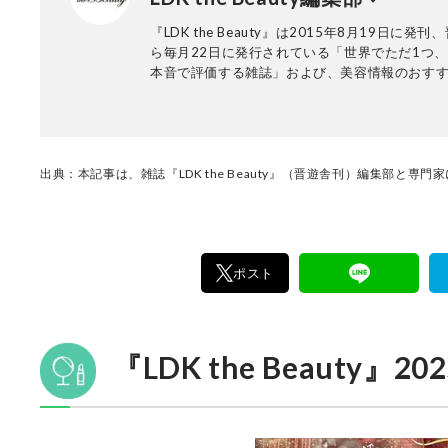
『LDK the Beauty』は2015年8月19日に発
ら毎月22日に発行されている「世界でただ1つ
本音で評価する雑誌」および、美容情報のおす
アです。コスメやスキンケア製品を多角的に検
実力を忖度なしで評価しています。『LDK the Be
の展開は雑誌にとどまらず、Instagramなど様
アで情報を発信中。姉妹誌であるテストする女
『LDK』と同様、メーカーに忖度する事なく、
出典：本記事は、雑誌『LDK the Beauty』（晋遊舎刊）編集部と専
門家、そして社内検証機関が実際に使ってテス
費者におすすめな美容情報をお届け。約15名の
で日々の検証・記事制作を行っています。
ポスト
『LDK the Beauty