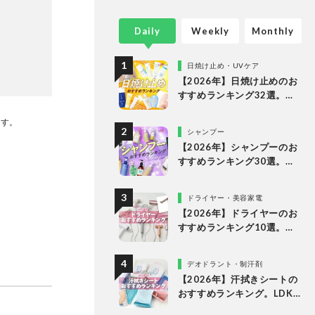
Daily
Weekly
Monthly
日焼け止め・UVケア
【2026年】日焼け止めのお
すすめランキング32選。
LDKがドラッグストアで買
です。
えるプチプラやデパコスな
シャンプー
どの人気商品を徹底比較
【2026年】シャンプーのお
すすめランキング30選。ド
ラッグストアの人気商品な
どをLDKが徹底比較
ドライヤー・美容家電
【2026年】ドライヤーのお
すすめランキング10選。速
乾を叶える人気製品をLDK
が徹底比較
デオドラント・制汗剤
【2026年】汗拭きシートの
おすすめランキング。LDK
が女性向けの人気商品を徹