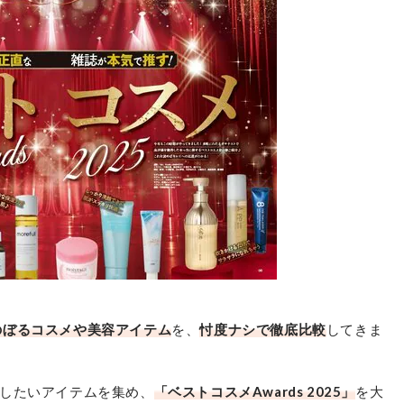
&be
グロウクッションファンデーション/
ベージュ
にのぼるコスメや美容アイテム
を、
忖度ナシで徹底比較
してきま
最安価格:
3,980
〜
¥
したいアイテムを集め、
「ベストコスメAwards 2025」
を大