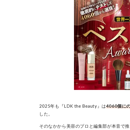
2025年も『LDK the Beauty』は
4060個
した。
そのなかから美容のプロと編集部が本音で推