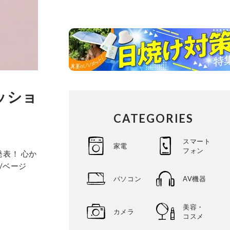
ッショ
CATEGORIES
スマート
家電
フォン
発表！ 心か
/ベージ
パソコン
AV機器
美容・
カメラ
コスメ