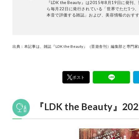
『LDK the Beauty』は2015年8月19日に発
ら毎月22日に発行されている「世界でただ1つ
本音で評価する雑誌」および、美容情報のおす
アです。コスメやスキンケア製品を多角的に検
実力を忖度なしで評価しています。『LDK the Be
の展開は雑誌にとどまらず、Instagramなど様
アで情報を発信中。姉妹誌であるテストする女
『LDK』と同様、メーカーに忖度する事なく、
出典：本記事は、雑誌『LDK the Beauty』（晋遊舎刊）編集部と専
門家、そして社内検証機関が実際に使ってテス
費者におすすめな美容情報をお届け。約15名の
で日々の検証・記事制作を行っています。
ポスト
『LDK the Beauty