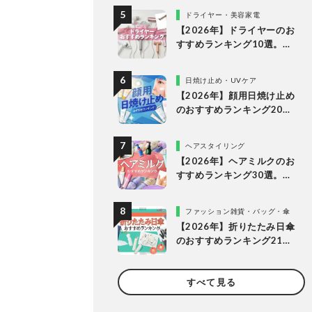
底比較
ドライヤー・美容家電
【2026年】ドライヤーのお
すすめランキング10選。速
乾を叶える人気製品をLDK
が徹底比較
日焼け止め・UVケア
【2026年】顔用日焼け止め
のおすすめランキング20
選。LDKが肌にやさしく焼
けない理想の1本を探してプ
ヘアスタイリング
ロと比較
【2026年】ヘアミルクのお
すすめランキング30選。
LDKがドラッグストアなど
で買える人気商品を比較
ファッション雑貨・バッグ・傘
【2026年】折りたたみ日傘
のおすすめランキング21
選。人気商品を実際に使っ
て比較
すべて見る