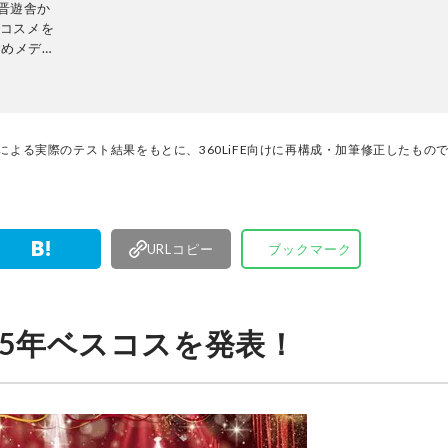
刊、晋遊舎か
、コスメを
すめメディ
証し、その
auty』
々なメディ
性誌
編集部と専
門家による実際のテスト結果をもとに、360LiFE向けに再構成・加筆修正したもの
トして、消
編集体制
URLコピー
ブックマーク
』2025年ベスコスを発表！