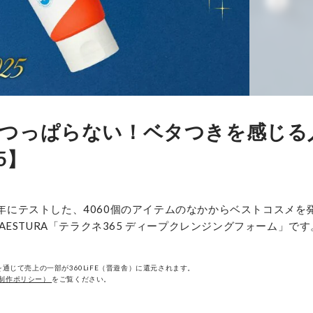
につっぱらない！ベタつきを感じる
5】
2025年にテストした、4060個のアイテムのなかからベストコスメを
STURA「テラクネ365 ディープクレンジングフォーム」です
通じて売上の一部が360LiFE（晋遊舎）に還元されます。
制作ポリシー）
をご覧ください。