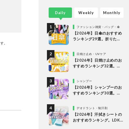
Daily
Weekly
Monthly
ファッション雑貨・バッグ・傘
【2026年】日傘のおすすめ
ランキング29選。折りたた
です。
み・長傘の人気商品を徹底
比較
日焼け止め・UVケア
【2026年】日焼け止めのお
すすめランキング32選。
LDKがドラッグストアで買
えるプチプラやデパコスな
シャンプー
どの人気商品を徹底比較
【2026年】シャンプーのお
すすめランキング30選。ド
ラッグストアの人気商品な
どをLDKが徹底比較
デオドラント・制汗剤
【2026年】汗拭きシートの
おすすめランキング。LDK
が女性向けの人気商品を徹