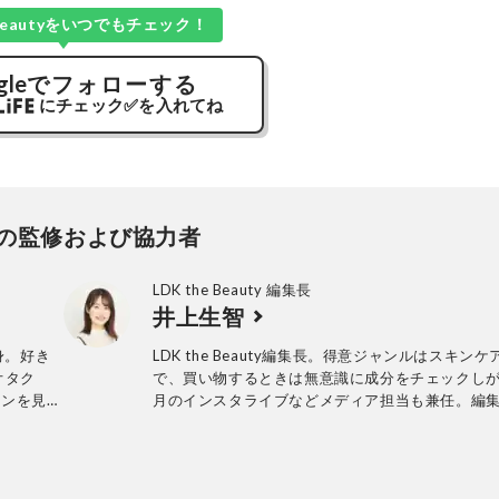
e Beautyをいつでもチェック！
gle
でフォローする
にチェック
✅
を入れてね
の監修および協力者
LDK the Beauty 編集長
井上生智
出身。好き
LDK the Beauty編集長。得意ジャンルはスキン
オタク
で、買い物するときは無意識に成分をチェックし
インを見る
月のインスタライブなどメディア担当も兼任。編
が大き
クションを経て2018年に晋遊舎に入社後、『LDK t
Beauty』に配属。2025年『LDK the Beauty』
長に就任。