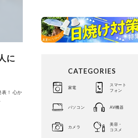
人に
CATEGORIES
スマート
家電
フォン
発表！ 心か
。
パソコン
AV機器
美容・
カメラ
コスメ