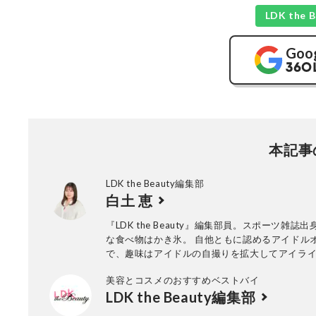
LDK th
Goo
本記事
LDK the Beauty編集部
白土 恵
『LDK the Beauty』編集部員。スポーツ雑誌
な食べ物はかき氷。 自他ともに認めるアイドル
で、趣味はアイドルの自撮りを拡大してアイラ
こと。 嫌いな言葉は「本日付で脱退」。笑い声
美容とコスメのおすすめベストバイ
い。
LDK the Beauty編集部