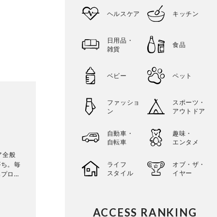
ヘルスケア
キッチン
日用品・
食品
雑貨
ベビー
ペット
ファッショ
スポーツ・
ン
アウトドア
自動車・
趣味・
自転車
エンタメ
ケア全般
がち。毎
ライフ
オブ・ザ・
スタイル
イヤー
集プロダ
he
3代目編集
ACCESS RANKING