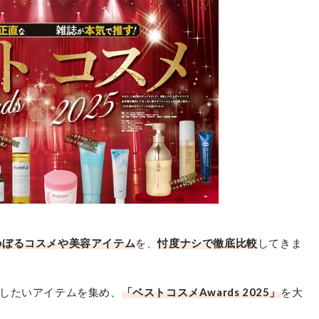
AESTURA
テラクネ365 ディープクレンジング
フォーム
にのぼるコスメや美容アイテム
を、
忖度ナシで徹底比較
してきま
最安価格:
3,140
〜
¥
したいアイテムを集め、
「ベストコスメAwards 2025」
を大