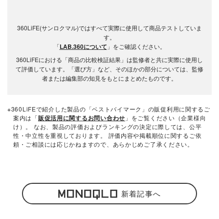
360LiFE(サンロクマル)ではすべて実際に使用して商品テストしていま
す。
「
LAB.360について
」をご確認ください。
360LiFEにおける「商品の比較検証結果」は監修者と共に実際に使用し
て評価しています。「選び方」など、そのほかの部分については、監修
者または編集部の知見をもとにまとめたものです。
※360LiFEで紹介した製品の「ベストバイマーク」の販促利用に関するご
案内は「
販促活用に関するお問い合わせ
」をご覧ください（企業様向
け）。 なお、製品の評価およびランキングの決定に際しては、公平
性・中立性を重視しております。 評価内容や掲載順位に関するご依
頼・ご相談には応じかねますので、あらかじめご了承ください。
新着記事へ