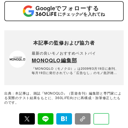
Google
でフォローする
にチェック
✅
を入れてね
本記事の監修および協力者
最新の良いモノおすすめベストバイ
MONOQLO編集部
『MONOQLO（モノクロ）』は2009年3月19日に創刊、
毎月19日に発行されている「広告なし」のモノ批評雑誌
& おすすめ情報メディア。創刊以来、おもに男性向けの
生活用品や家具、ガジェット、食品などを各分野の専門
家にも協力を仰ぎ、編集部と社内の検証機関が実際に比
較・検証・評価してきました。テストで見つけた「本当
出典：本記事は、雑誌『MONOQLO』（晋遊舎刊）編集部と専門家によ
に良いモノ」だけを厳選して紹介。編集長・山田和樹を
る実際のテスト結果をもとに、360LiFE向けに再構成・加筆修正したも
中心に、11名以上の編集体制で日々の検証・記事制作を
のです。
行っています。