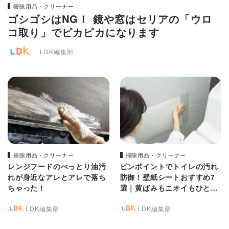
掃除用品・クリーナー
ゴシゴシはNG！ 鏡や窓はセリアの「ウロ
コ取り」でピカピカになります
LDK編集部
掃除用品・クリーナー
掃除用品・クリーナー
レンジフードのべっとり油汚
ピンポイントでトイレの汚れ
れが身近なアレとアレで落ち
防御！壁紙シートおすすめ7
ちゃった！
選｜黄ばみもニオイもひと拭
きで撃退できるなんて！
LDK編集部
LDK編集部