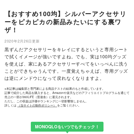
【おすすめ100均】シルバーアクセサリ
ーをピカピカの新品みたいにする裏ワ
ザ！
2020年2月26日更新
黒ずんだアクセサリーをキレイにするというと専用シート
で拭くイメージが強いですよね。でも、実は100均グッズ
を使えば、家にあるアクセサリーすべてをいっぺんに洗う
ことができちゃうんです。一度覚えちゃえば、専用グッズ
は逆にメンドウになって戻れなくなりますよ。
※本記事は編集部と専門家による商品テストの結果のもと作成しています。
記事で紹介した商品を購入すると、Amazonや楽天などのアフィリエイトプログラムを通じて
売上の一部が360LiFE（晋遊舎）に還元されます。
ただし、この収益は評価やランキングに一切影響致しません。
詳しくは
（当サイトの制作ポリシー）
をご覧ください。
MONOQLOをいつでもチェック！