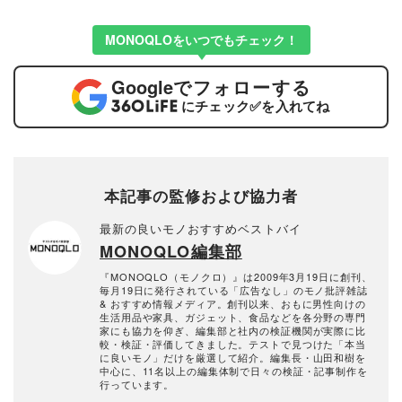
MONOQLOをいつでもチェック！
Google
でフォローする
にチェック
✅
を入れてね
本記事の監修および協力者
最新の良いモノおすすめベストバイ
MONOQLO編集部
『MONOQLO（モノクロ）』は2009年3月19日に創刊、
毎月19日に発行されている「広告なし」のモノ批評雑誌
& おすすめ情報メディア。創刊以来、おもに男性向けの
生活用品や家具、ガジェット、食品などを各分野の専門
家にも協力を仰ぎ、編集部と社内の検証機関が実際に比
較・検証・評価してきました。テストで見つけた「本当
に良いモノ」だけを厳選して紹介。編集長・山田和樹を
中心に、11名以上の編集体制で日々の検証・記事制作を
行っています。