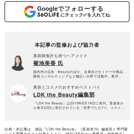
Google
でフォローする
にチェック
✅
を入れてね
本記事の監修および協力者
美容師免許も持つヘアメイク
菊池美香 氏
国内外の広告・Beautyのほか、企業向けセミナーや商品
開発コンサルティングなど幅広い分野で活動中。東洋医
学にも精通し、「内側からの美」の本質を捉えたヘアメ
イクに定評のあるアーティスト。2021年、パーソナルメ
美容とコスメのおすすめベストバイ
イクレッスンの為のメイクサロン【recipe⓪レシピゼ
LDK the Beauty編集部
ロ】を代々木上原にOPEN。 【経歴】 Paris Fashion w
eek、V&A ”Kimono cat walk " 、Pompidou「A Shaded
View on Fashion Film」、Hollywood「WOLVERINE:SA
『LDK the Beauty』は2015年8月19日に発刊、晋遊舎か
MURAI」etc..
ら毎月22日に発行されている「世界でただ1つ、コスメを
本音で評価する雑誌」および、美容情報のおすすめメデ
ィアです。コスメやスキンケア製品を多角的に検証し、
その実力を忖度なしで評価しています。『LDK the Beau
ty』の展開は雑誌にとどまらず、Instagramなど様々なメ
出典：本記事は、雑誌『LDK the Beauty』（晋遊舎刊）編集部と専門家
ディアで情報を発信中。姉妹誌であるテストする女性誌
による実際のテスト結果をもとに、360LiFE向けに再構成・加筆修正し