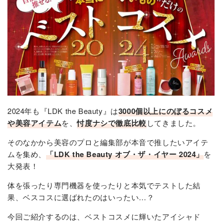
2024年も『LDK the Beauty』は
3000個以上にのぼるコスメ
や美容アイテム
を、
忖度ナシで徹底比較
してきました。
そのなかから美容のプロと編集部が本音で推したいアイテ
ムを集め、
「LDK the Beauty オブ・ザ・イヤー 2024」
を
大発表！
体を張ったり専門機器を使ったりと本気でテストした結
果、ベスコスに選ばれたのはいったい…？
今回ご紹介するのは、ベストコスメに輝いたアイシャド