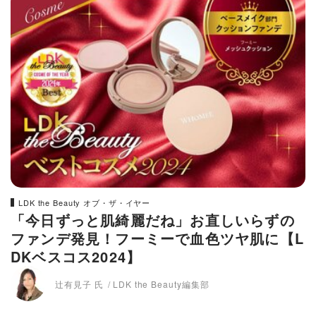
LDK the Beauty オブ・ザ・イヤー
「今日ずっと肌綺麗だね」お直しいらずの
ファンデ発見！フーミーで血色ツヤ肌に【L
DKベスコス2024】
辻有見子 氏
LDK the Beauty編集部