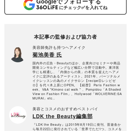
Google
でフォローする
にチェック
✅
を入れてね
本記事の監修および協力者
美容師免許も持つヘアメイク
菊池美香 氏
国内外の広告・Beautyのほか、企業向けセミナーや商品
開発コンサルティングなど幅広い分野で活動中。東洋医
学にも精通し、「内側からの美」の本質を捉えたヘアメ
イクに定評のあるアーティスト。2021年、パーソナルメ
イクレッスンの為のメイクサロン【recipe⓪レシピゼ
ロ】を代々木上原にOPEN。 【経歴】 Paris Fashion w
eek、V&A ”Kimono cat walk " 、Pompidou「A Shaded
View on Fashion Film」、Hollywood「WOLVERINE:SA
MURAI」etc..
美容とコスメのおすすめベストバイ
LDK the Beauty編集部
『LDK the Beauty』は2015年8月19日に発刊、晋遊舎か
ら毎月22日に発行されている「世界でただ1つ、コスメを