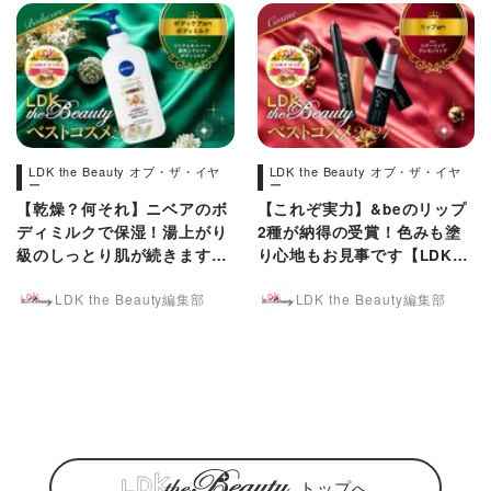
LDK the Beauty オブ・ザ・イヤ
LDK the Beauty オブ・ザ・イヤ
ー
ー
【乾燥？何それ】ニベアのボ
【これぞ実力】&beのリップ
ディミルクで保湿！湯上がり
2種が納得の受賞！色みも塗
級のしっとり肌が続きます
り心地もお見事です【LDKベ
【LDKベスコス2024】
スコス2024】
LDK the Beauty編集部
LDK the Beauty編集部
トップへ