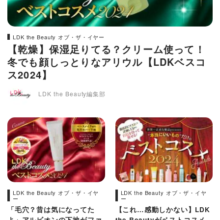
LDK the Beauty オブ・ザ・イヤー
【乾燥】保湿足りてる？クリーム使って！
冬でも顔しっとりなアリウル【LDKベスコ
ス2024】
LDK the Beauty編集部
LDK the Beauty オブ・ザ・イヤ
LDK the Beauty オブ・ザ・イヤ
ー
ー
「毛穴？昔は気になってた
【これ…感動しかない】LDK
よ」アルビオンの下地がファ
the Beautyがベストコスメ