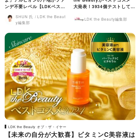
ンデ不要レベル【LDKベスコ
大発表！3934個テストして見
ス2024】
つけたおすすめ
SHUN 氏
LDK the Beaut
LDK the Beauty編集部
y編集部
LDK the Beauty オブ・ザ・イヤー
【未来の自分が大歓喜】ビタミンC美容液は