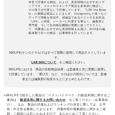
本音で評価する雑誌」および、美容情報のおすすめメデ
ィアです。コスメやスキンケア製品を多角的に検証し、
その実力を忖度なしで評価しています。『LDK the Beau
ty』の展開は雑誌にとどまらず、Instagramなど様々なメ
ディアで情報を発信中。姉妹誌であるテストする女性誌
『LDK』と同様、メーカーに忖度する事なく、編集部と
専門家、そして社内検証機関が実際に使ってテストし
て、消費者におすすめな美容情報をお届け。約15名の編
集体制で日々の検証・記事制作を行っています。
360LiFE(サンロクマル)ではすべて実際に使用して商品テストしていま
す。
「
LAB.360について
」をご確認ください。
360LiFEにおける「商品の比較検証結果」は監修者と共に実際に使用し
て評価しています。「選び方」など、そのほかの部分については、監修
者または編集部の知見をもとにまとめたものです。
※360LiFEで紹介した製品の「ベストバイマーク」の販促利用に関するご
案内は「
販促活用に関するお問い合わせ
」をご覧ください（企業様向
け）。 なお、製品の評価およびランキングの決定に際しては、公平
性・中立性を重視しております。 評価内容や掲載順位に関するご依
頼・ご相談には応じかねますので、あらかじめご了承ください。