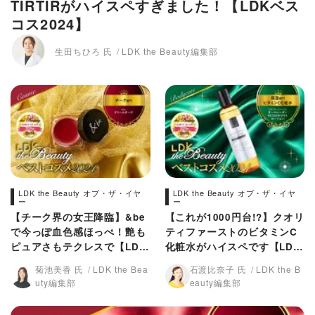
TIRTIRがハイスペすぎました！【LDKベス
コス2024】
生田ちひろ 氏
LDK the Beauty編集部
LDK the Beauty オブ・ザ・イヤ
LDK the Beauty オブ・ザ・イヤ
ー
ー
【チーク界の女王降臨】&be
【これが1000円台!?】クオリ
で今っぽ血色感ほっぺ！艶も
ティファーストのビタミンC
ピュアさもテクレスで【LDK
化粧水がハイスペです【LDK
ベスコス2024】
ベスコス2024】
菊池美香 氏
LDK the Bea
石渡比奈子 氏
LDK the B
uty編集部
eauty編集部