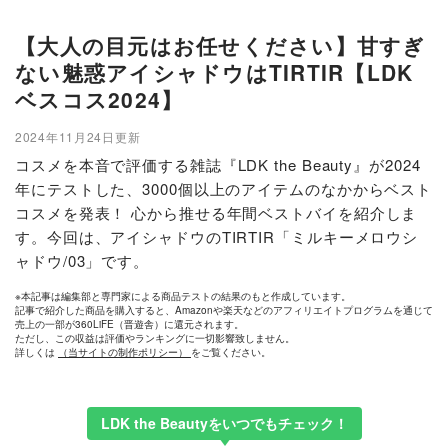
【大人の目元はお任せください】甘すぎ
ない魅惑アイシャドウはTIRTIR【LDK
ベスコス2024】
2024年11月24日更新
コスメを本音で評価する雑誌『LDK the Beauty』が2024
年にテストした、3000個以上のアイテムのなかからベスト
コスメを発表！ 心から推せる年間ベストバイを紹介しま
す。今回は、アイシャドウのTIRTIR「ミルキーメロウシ
ャドウ/03」です。
※本記事は編集部と専門家による商品テストの結果のもと作成しています。
記事で紹介した商品を購入すると、Amazonや楽天などのアフィリエイトプログラムを通じて
売上の一部が360LiFE（晋遊舎）に還元されます。
ただし、この収益は評価やランキングに一切影響致しません。
詳しくは
（当サイトの制作ポリシー）
をご覧ください。
LDK the Beautyをいつでもチェック！