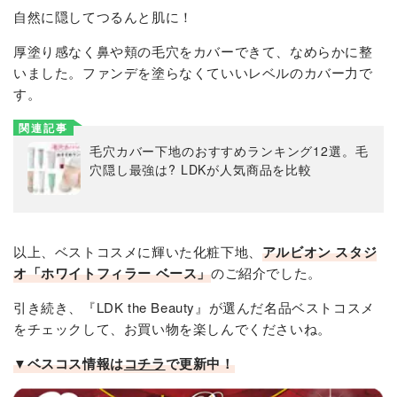
自然に隠してつるんと肌に！
厚塗り感なく鼻や頬の毛穴をカバーできて、なめらかに整
いました。ファンデを塗らなくていいレベルのカバー力で
す。
関連記事
毛穴カバー下地のおすすめランキング12選。毛
穴隠し最強は? LDKが人気商品を比較
以上、ベストコスメに輝いた化粧下地、
アルビオン スタジ
オ「ホワイトフィラー ベース」
のご紹介でした。
引き続き、『LDK the Beauty』が選んだ名品ベストコスメ
をチェックして、お買い物を楽しんでくださいね。
▼ベスコス情報は
コチラ
で更新中！