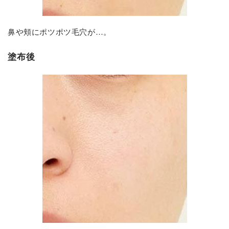
鼻や頬にポツポツ毛穴が…。
塗布後