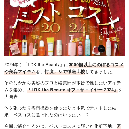
2024年も『LDK the Beauty』は
3000個以上にのぼるコスメ
や美容アイテム
を、
忖度ナシで徹底比較
してきました。
そのなかから美容のプロと編集部が本音で推したいアイテ
ムを集め、
「LDK the Beauty オブ・ザ・イヤー 2024」
を
大発表！
体を張ったり専門機器を使ったりと本気でテストした結
果、ベスコスに選ばれたのはいったい…？
今回ご紹介するのは、ベストコスメに輝いた化粧下地、
ア