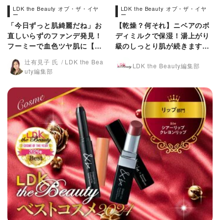
LDK the Beauty オブ・ザ・イヤ
LDK the Beauty オブ・ザ・イヤ
ー
ー
「今日ずっと肌綺麗だね」お
【乾燥？何それ】ニベアのボ
直しいらずのファンデ発見！
ディミルクで保湿！湯上がり
フーミーで血色ツヤ肌に【LD
級のしっとり肌が続きます
Kベスコス2024】
【LDKベスコス2024】
辻有見子 氏
LDK the Bea
LDK the Beauty編集部
uty編集部