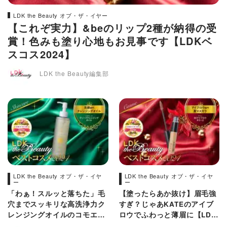
LDK the Beauty オブ・ザ・イヤー
【これぞ実力】&beのリップ2種が納得の受
賞！色みも塗り心地もお見事です【LDKベ
スコス2024】
LDK the Beauty編集部
LDK the Beauty オブ・ザ・イヤ
LDK the Beauty オブ・ザ・イヤ
ー
ー
「わぁ！スルッと落ちた」毛
【塗ったらあか抜け】眉毛強
穴までスッキリな高洗浄力ク
すぎ？じゃあKATEのアイブ
レンジングオイルのコモエー
ロウでふわっと薄眉に【LDK
ス【LDKベスコス2024】
ベスコス2024】