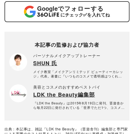
Google
でフォローする
にチェック
✅
を入れてね
本記事の監修および協力者
パーソナルメイクアップトレーナー
SHUN 氏
メイク教室「メイクアンリミテッド ビューティーカレッ
ジ」代表。著書に『いつものコスメで透明感はつくれ
る』がある。
美容とコスメのおすすめベストバイ
LDK the Beauty編集部
『LDK the Beauty』は2015年8月19日に発刊、晋遊舎か
ら毎月22日に発行されている「世界でただ1つ、コスメを
本音で評価する雑誌」および、美容情報のおすすめメデ
ィアです。コスメやスキンケア製品を多角的に検証し、
その実力を忖度なしで評価しています。『LDK the Beau
ty』の展開は雑誌にとどまらず、Instagramなど様々なメ
出典：本記事は、雑誌『LDK the Beauty』（晋遊舎刊）編集部と専門家
ディアで情報を発信中。姉妹誌であるテストする女性誌
による実際のテスト結果をもとに、360LiFE向けに再構成・加筆修正し