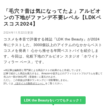
「毛穴？昔は気になってたよ」アルビオ
ンの下地がファンデ不要レベル【LDKベ
スコス2024】
2024年11月22日更新
コスメを本音で評価する雑誌『LDK the Beauty』が2024
年にテストした、3000個以上のアイテムのなかからベスト
コスメを発表！ 心から推せる年間ベストバイを紹介しま
す。今回は、化粧下地のアルビオン スタジオ「ホワイト
フィラー ベース」です。
※本記事は編集部と専門家による商品テストの結果のもと作成しています。
記事で紹介した商品を購入すると、Amazonや楽天などのアフィリエイトプログラムを通じて
売上の一部が360LiFE（晋遊舎）に還元されます。
ただし、この収益は評価やランキングに一切影響致しません。
詳しくは
（当サイトの制作ポリシー）
をご覧ください。
LDK the Beautyをいつでもチェック！