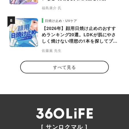
福島康介 氏
日焼け止め・UVケア
【2026年】顔用日焼け止めのおすす
めランキング20選。LDKが肌にやさ
しく焼けない理想の1本を探してプロ
と比較
佐藤薫 先生
すべて見る
[ サンロクマル ]