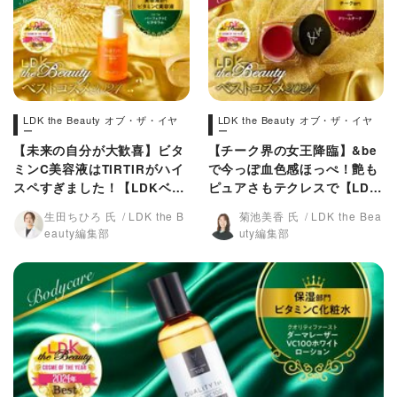
LDK the Beauty オブ・ザ・イヤ
LDK the Beauty オブ・ザ・イヤ
ー
ー
【未来の自分が大歓喜】ビタ
【チーク界の女王降臨】&be
ミンC美容液はTIRTIRがハイ
で今っぽ血色感ほっぺ！艶も
スペすぎました！【LDKベス
ピュアさもテクレスで【LDK
コス2024】
ベスコス2024】
生田ちひろ 氏
LDK the B
菊池美香 氏
LDK the Bea
eauty編集部
uty編集部