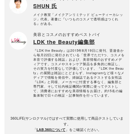
SHUN 氏
メイク教室「メイクアンリミテッド ビューティーカレッ
ジ」代表。著書に『いつものコスメで透明感はつくれ
る』がある。
美容とコスメのおすすめベストバイ
LDK the Beauty編集部
『LDK the Beauty』は2015年8月19日に発刊、晋遊舎か
ら毎月22日に発行されている「世界でただ1つ、コスメを
本音で評価する雑誌」および、美容情報のおすすめメデ
ィアです。コスメやスキンケア製品を多角的に検証し、
その実力を忖度なしで評価しています。『LDK the Beau
ty』の展開は雑誌にとどまらず、Instagramなど様々なメ
ディアで情報を発信中。姉妹誌であるテストする女性誌
『LDK』と同様、メーカーに忖度する事なく、編集部と
専門家、そして社内検証機関が実際に使ってテストし
て、消費者におすすめな美容情報をお届け。約15名の編
集体制で日々の検証・記事制作を行っています。
360LiFE(サンロクマル)ではすべて実際に使用して商品テストしていま
す。
「
LAB.360について
」をご確認ください。