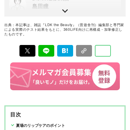
島田瞳
晋遊舎のテスト専門機関「LAB.360」主任研究員。年間3
000点以上の商品テストを行うプロ。民間の試験機関でス
キンケア・メイクアップ化粧品、家電製品など美容関連
出典：本記事は、雑誌『LDK the Beauty』（晋遊舎刊）編集部と専門家
の試験に約15年携わり、ヒト肌に関わる計測・評価を行
美容とコスメのおすすめベストバイ
による実際のテスト結果をもとに、360LiFE向けに再構成・加筆修正し
う。メーカーや出版社からの依頼試験に従事し、ユニー
たものです。
LDK the Beauty編集部
クなビジュアル性を伴う分かりやすい評価作成に努め、
業界の発展に寄与。消費者目線で実使用に則した手法・
評価を心がけている。
『LDK the Beauty』は2015年8月19日に発刊、晋遊舎か
ら毎月22日に発行されている「世界でただ1つ、コスメを
本音で評価する雑誌」および、美容情報のおすすめメデ
ィアです。コスメやスキンケア製品を多角的に検証し、
その実力を忖度なしで評価しています。『LDK the Beau
ty』の展開は雑誌にとどまらず、Instagramなど様々なメ
ディアで情報を発信中。姉妹誌であるテストする女性誌
『LDK』と同様、メーカーに忖度する事なく、編集部と
専門家、そして社内検証機関が実際に使ってテストし
て、消費者におすすめな美容情報をお届け。約15名の編
集体制で日々の検証・記事制作を行っています。
目次
夏場のリップケアのポイント