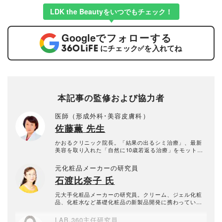
LDK the Beautyをいつでもチェック！
Google
でフォローする
にチェック
✅
を入れてね
本記事の監修および協力者
医師（形成外科･美容皮膚科）
佐藤薫 先生
かおるクリニック院長。「結果の出るシミ治療」、最新
美容を取り入れた「自然に10歳若返る治療」をモットー
に治療と研究を続けている。監修著書に『美容成分図
鑑』（新星出版社）
元化粧品メーカーの研究員
石渡比奈子 氏
元大手化粧品メーカーの研究員。クリーム、ジェル化粧
品、化粧水など基礎化粧品の新製品開発に携わってい
た。
LAB.360主任研究員