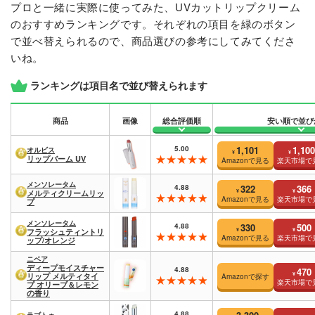
プロと一緒に実際に使ってみた、UVカットリップクリーム
のおすすめランキングです。それぞれの項目を緑のボタン
で並べ替えられるので、商品選びの参考にしてみてくださ
いね。
ランキングは項目名で並び替えられます
商品
画像
総合評価順
安い順で並び
5.00
1,101
1,100
オルビス
¥
¥
リップバーム UV
Amazonで見る
楽天市場で
メンソレータム
4.88
322
366
¥
¥
メルティクリームリッ
Amazonで見る
楽天市場で
プ
メンソレータム
4.88
330
500
¥
¥
フラッシュティントリ
Amazonで見る
楽天市場で
ップ/オレンジ
ニベア
ディープモイスチャー
4.88
470
¥
リップ メルティタイ
Amazonで探す
楽天市場で
プ オリーブ＆レモン
の香り
4.88
ラブトゥ