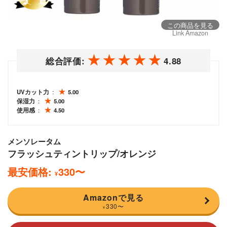
この商品を見る
Link Amazon
総合評価:
4.88
UVカット力
5.00
保湿力
5.00
使用感
4.50
メンソレータム
フラッシュティントリップ/オレンジ
最安価格:
330
〜
¥
Amazonで見る
330
〜
¥