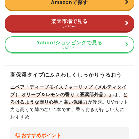
Amazonで探す
楽天市場で見る
470
〜
¥
Yahoo!ショッピングで見る
633
〜
¥
高保湿タイプにふさわしくしっかりうるおう
ニベア「ディープモイスチャーリップ（メルティタイ
プ） オリーブ＆レモンの香り（医薬部外品）」
は、
と
ろけるような塗り心地
と
高い保湿力
が優秀。UVカット
力も高くて隙のない1本です。香り付きがほしい人に
おすすめ。
おすすめポイント