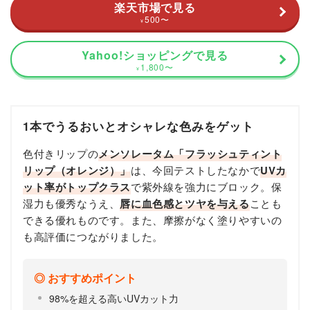
楽天市場で見る
500
〜
¥
Yahoo!ショッピングで見る
1,800
〜
¥
1本でうるおいとオシャレな色みをゲット
色付きリップの
メンソレータム「フラッシュティント
リップ（オレンジ）」
は、今回テストしたなかで
UVカ
ット率がトップクラス
で紫外線を強力にブロック。保
湿力も優秀なうえ、
唇に血色感とツヤを与える
ことも
できる優れものです。また、摩擦がなく塗りやすいの
も高評価につながりました。
おすすめポイント
98%を超える高いUVカット力