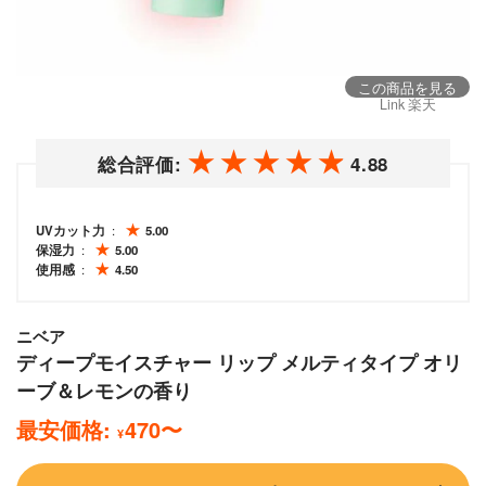
この商品を見る
Link 楽天
総合評価:
4.88
UVカット力
5.00
保湿力
5.00
使用感
4.50
ニベア
ディープモイスチャー リップ メルティタイプ オリ
ーブ＆レモンの香り
最安価格:
470
〜
¥