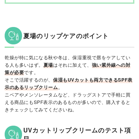
リップクリームとリップケアについてのQ&A
UVカット成分の種類は？
リップは1日に何回も塗ってもいい？
UVカットリップクリームのおすすめ まとめ
夏場のリップケアのポイント
乾燥が特に気になる秋や冬は、保湿重視で唇をケアしてい
る人も多いはず。
夏場
はそれに加えて、
強い紫外線への対
策が必要
です。
そこで活躍するのが、
保湿もUVカットも両方できるSPF表
示のあるリップクリーム
。
ニベアやメンソレータムなど、ドラッグストアで手軽に買
える商品にもSPF表示のあるものが多いので、購入すると
きチェックしてみてくださいね。
UVカットリップクリームのテスト項
目