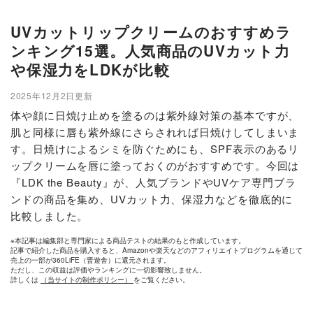
UVカットリップクリームのおすすめラ
ンキング15選。人気商品のUVカット力
や保湿力をLDKが比較
2025年12月2日更新
体や顔に日焼け止めを塗るのは紫外線対策の基本ですが、
肌と同様に唇も紫外線にさらされれば日焼けしてしまいま
す。日焼けによるシミを防ぐためにも、SPF表示のあるリ
ップクリームを唇に塗っておくのがおすすめです。今回は
『LDK the Beauty』が、人気ブランドやUVケア専門ブラ
ンドの商品を集め、UVカット力、保湿力などを徹底的に
比較しました。
※本記事は編集部と専門家による商品テストの結果のもと作成しています。
記事で紹介した商品を購入すると、Amazonや楽天などのアフィリエイトプログラムを通じて
売上の一部が360LiFE（晋遊舎）に還元されます。
ただし、この収益は評価やランキングに一切影響致しません。
詳しくは
（当サイトの制作ポリシー）
をご覧ください。