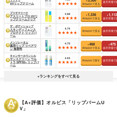
3,300
¥
楽天市場で
UVリップクリーム
Amazonで見る
ブリサマリーナ
4.88
1,336
1,112
¥
¥
アスリートプロ UVリ
Amazonで見る
楽天市場で
ップクリームクリア
ザ・ボディショップ
4.75
スキンディフェンス
Amazonで見る
楽天市場で
プロテクト リップバ
ーム
メンソレータム
4.75
468
475
¥
¥
薬用リップ リペアワ
Amazonで見る
楽天市場で
ン 無香料
キャンサーカウンシル
4.63
サンスクリーン ウル
Amazonで探す
楽天市場で
トラ SPF50+ リップバ
ーム
【A+評価】オルビス「リップバームU
V」