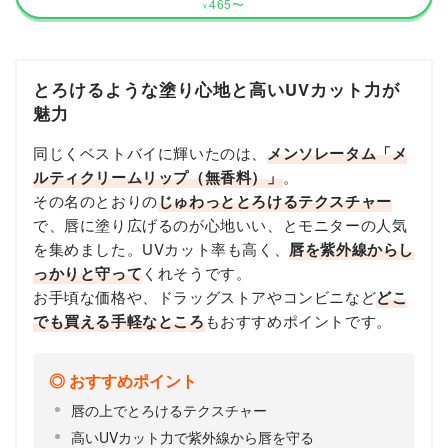
465
〜
¥
とろけるような塗り心地と高いUVカット力が
魅力
同じくベストバイに輝いたのは、
メンソレータム「メ
ルティクリームリップ（無香料）」
。
その名のとおりの
じゅわっととろけるテクスチャー
で、唇に塗り広げるのが心地いい、とモニターの人気
を集めました。UVカット率も高く、
唇を紫外線からし
っかりと守って
くれそうです。
お手頃な価格や、ドラッグストアやコンビニなど
どこ
でも買える手軽なところ
もおすすめポイントです。
おすすめポイント
唇の上でとろけるテクスチャー
高いUVカット力で紫外線から唇を守る