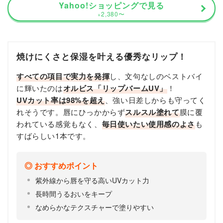
Yahoo!ショッピングで見る
2,380
〜
¥
焼けにくさと保湿を叶える優秀なリップ！
すべての項目で実力を発揮
し、文句なしのベストバイ
に輝いたのは
オルビス「リップバームUV」
！
UVカット率は98%を超え
、強い日差しからも守ってく
れそうです。唇にひっかからず
スルスル塗れて
膜に覆
われている感覚もなく、
毎日使いたい使用感のよさ
も
すばらしい1本です。
おすすめポイント
紫外線から唇を守る高いUVカット力
長時間うるおいをキープ
なめらかなテクスチャーで塗りやすい