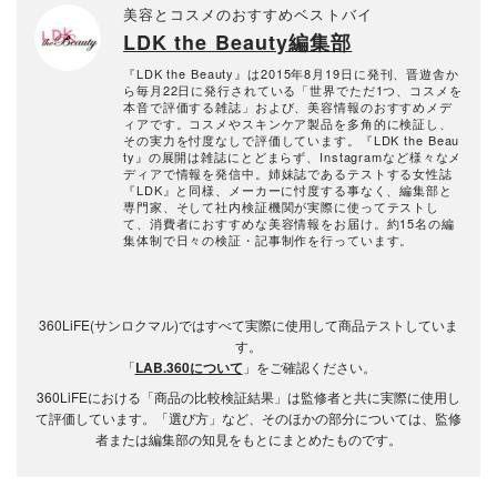
美容とコスメのおすすめベストバイ
LDK the Beauty編集部
『LDK the Beauty』は2015年8月19日に発刊、晋遊舎か
ら毎月22日に発行されている「世界でただ1つ、コスメを
本音で評価する雑誌」および、美容情報のおすすめメデ
ィアです。コスメやスキンケア製品を多角的に検証し、
その実力を忖度なしで評価しています。『LDK the Beau
ty』の展開は雑誌にとどまらず、Instagramなど様々なメ
ディアで情報を発信中。姉妹誌であるテストする女性誌
『LDK』と同様、メーカーに忖度する事なく、編集部と
専門家、そして社内検証機関が実際に使ってテストし
て、消費者におすすめな美容情報をお届け。約15名の編
集体制で日々の検証・記事制作を行っています。
360LiFE(サンロクマル)ではすべて実際に使用して商品テストしていま
す。
「
LAB.360について
」をご確認ください。
360LiFEにおける「商品の比較検証結果」は監修者と共に実際に使用し
て評価しています。「選び方」など、そのほかの部分については、監修
者または編集部の知見をもとにまとめたものです。