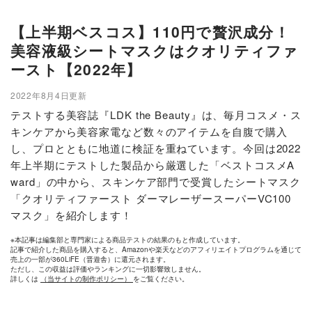
【上半期ベスコス】110円で贅沢成分！
美容液級シートマスクはクオリティファ
ースト【2022年】
2022年8月4日更新
テストする美容誌『LDK the Beauty』は、毎月コスメ・ス
キンケアから美容家電など数々のアイテムを自腹で購入
し、プロとともに地道に検証を重ねています。今回は2022
年上半期にテストした製品から厳選した「ベストコスメA
ward」の中から、スキンケア部門で受賞したシートマスク
「クオリティファースト ダーマレーザースーパーVC100
マスク」を紹介します！
※本記事は編集部と専門家による商品テストの結果のもと作成しています。
記事で紹介した商品を購入すると、Amazonや楽天などのアフィリエイトプログラムを通じて
売上の一部が360LiFE（晋遊舎）に還元されます。
ただし、この収益は評価やランキングに一切影響致しません。
詳しくは
（当サイトの制作ポリシー）
をご覧ください。