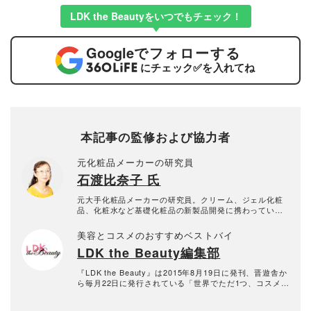
LDK the Beautyをいつでもチェック！
Google
でフォローする
にチェック
✅
を入れてね
本記事の監修および協力者
元化粧品メーカーの研究員
石渡比奈子 氏
元大手化粧品メーカーの研究員。クリーム、ジェル化粧
品、化粧水など基礎化粧品の新製品開発に携わってい
た。
美容とコスメのおすすめベストバイ
LDK the Beauty編集部
『LDK the Beauty』は2015年8月19日に発刊、晋遊舎か
ら毎月22日に発行されている「世界でただ1つ、コスメを
本音で評価する雑誌」および、美容情報のおすすめメデ
ィアです。コスメやスキンケア製品を多角的に検証し、