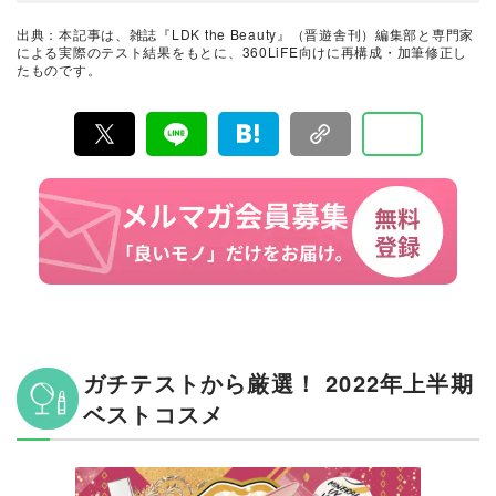
その実力を忖度なしで評価しています。『LDK the Beau
ty』の展開は雑誌にとどまらず、Instagramなど様々なメ
出典：本記事は、雑誌『LDK the Beauty』（晋遊舎刊）編集部と専門家
ディアで情報を発信中。姉妹誌であるテストする女性誌
による実際のテスト結果をもとに、360LiFE向けに再構成・加筆修正し
『LDK』と同様、メーカーに忖度する事なく、編集部と
たものです。
専門家、そして社内検証機関が実際に使ってテストし
て、消費者におすすめな美容情報をお届け。約15名の編
集体制で日々の検証・記事制作を行っています。
ガチテストから厳選！ 2022年上半期
ベストコスメ