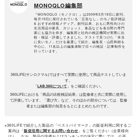
MONOQLO編集部
『MONOQLO（モノクロ）』は2009年3月19日に創刊、
毎月19日に発行されている「広告なし」のモノ批評雑誌
& おすすめ情報メディア。創刊以来、おもに男性向けの
生活用品や家具、ガジェット、食品などを各分野の専門
家にも協力を仰ぎ、編集部と社内の検証機関が実際に比
較・検証・評価してきました。テストで見つけた「本当
に良いモノ」だけを厳選して紹介。編集長・山田和樹を
中心に、11名以上の編集体制で日々の検証・記事制作を
行っています。
360LiFE(サンロクマル)ではすべて実際に使用して商品テストしていま
す。
「
LAB.360について
」をご確認ください。
360LiFEにおける「商品の比較検証結果」は監修者と共に実際に使用し
て評価しています。「選び方」など、そのほかの部分については、監修
者または編集部の知見をもとにまとめたものです。
※360LiFEで紹介した製品の「ベストバイマーク」の販促利用に関するご
案内は「
販促活用に関するお問い合わせ
」をご覧ください（企業様向
け）。 なお、製品の評価およびランキングの決定に際しては、公平