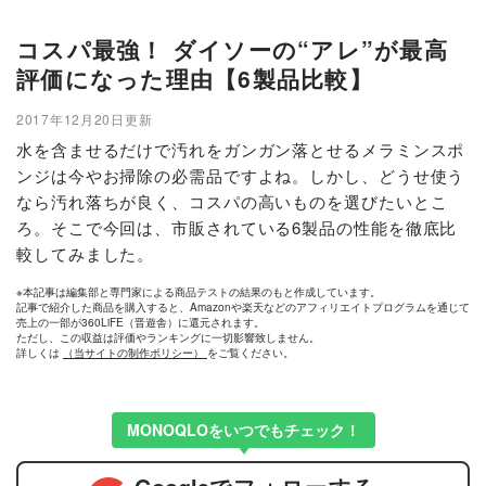
コスパ最強！ ダイソーの“アレ”が最高
評価になった理由【6製品比較】
2017年12月20日更新
水を含ませるだけで汚れをガンガン落とせるメラミンスポ
ンジは今やお掃除の必需品ですよね。しかし、どうせ使う
なら汚れ落ちが良く、コスパの高いものを選びたいとこ
ろ。そこで今回は、市販されている6製品の性能を徹底比
較してみました。
※本記事は編集部と専門家による商品テストの結果のもと作成しています。
記事で紹介した商品を購入すると、Amazonや楽天などのアフィリエイトプログラムを通じて
売上の一部が360LiFE（晋遊舎）に還元されます。
ただし、この収益は評価やランキングに一切影響致しません。
詳しくは
（当サイトの制作ポリシー）
をご覧ください。
MONOQLOをいつでもチェック！