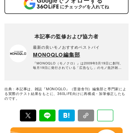
Google
でフォローする
にチェック
✅
を入れてね
本記事の監修および協力者
最新の良いモノおすすめベストバイ
MONOQLO編集部
『MONOQLO（モノクロ）』は2009年3月19日に創刊、
毎月19日に発行されている「広告なし」のモノ批評雑誌
& おすすめ情報メディア。創刊以来、おもに男性向けの
生活用品や家具、ガジェット、食品などを各分野の専門
家にも協力を仰ぎ、編集部と社内の検証機関が実際に比
較・検証・評価してきました。テストで見つけた「本当
出典：本記事は、雑誌『MONOQLO』（晋遊舎刊）編集部と専門家によ
に良いモノ」だけを厳選して紹介。編集長・山田和樹を
る実際のテスト結果をもとに、360LiFE向けに再構成・加筆修正したも
中心に、11名以上の編集体制で日々の検証・記事制作を
のです。
行っています。