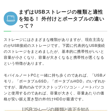
【ポータブル10位】ウエスタンデジタル「WDBYVG0020BBL -WESN」
■外付けHDD 編
まずはUSBストレージの種類と適性
パソコン使用と家電使用の場合それぞれで見るべき点
を知る！ 外付けとポータブルの違い
①容量単価 容量と価格のバランスで選べば6TBか8TB!
って？
②家電対応 基本は家電で使えるが対応品ならより万全
③冷却システム 冷却性能をとるか静音性をとるか
④バンドルソフト バンドルソフトで大事なデータを守る
ストレージにはさまざまな種類がありますが、現在主流な
⑤自作外付けHDD 目的に合わせて使用するHDDを選ぶ
のがUSB接続のストレージです。下図に代表的なUSB接続
6つのポイントを徹底比較！
のストレージをまとめましたが、基本的に携帯性がいいと
容量が小さくなり、容量が大きくなると携帯性が悪くなる
【外付けHDD1位】シーゲイト「STEB8000301」
という特徴があります。
【外付けHDD2位】バッファロー「HD-AD8U3」
【外付けHDD3位】ケース＋内蔵HDDで8TB最安
モバイルノートPCと一緒に持ち歩くのであれば、「USBメ
外付けHDD4位以降はこちら
モリ」「ポータブルSSD」「ポータブルHDD」のいずれか
【外付けHDD4位】ウエスタンデジタル「My Book」
ですが、屋内のみでデスクトップパソコン・ノートパソコ
【外付けHDD4位】ウエスタンデジタル「WD Elements Desktop」
ンと使用するのであれば、容量が大きく、容量あたりの価
格が安い据え置き型の外付けHDDが最適です。