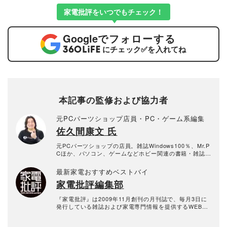
家電批評をいつでもチェック！
Google
でフォローする
にチェック
✅
を入れてね
本記事の監修および協力者
元PCパーツショップ店員・PC・ゲーム系編集
佐久間康文 氏
元PCパーツショップの店員。雑誌Windows100％、Mr.P
Cほか、パソコン、ゲームなどホビー関連の書籍・雑誌を
中心に手がけるフリーの編集者。パソコン歴はPC-6001
から始まり、ひと通りの国産機を所有した後にDOS/V
最新家電おすすめベストバイ
（自作PC）に行き着く。仕事上、多方面の最新情報に精
家電批評編集部
通しているが、あらゆる知識の土台は80年代カルチャー
にある。
『家電批評』は2009年11月創刊の月刊誌で、毎月3日に
発行している雑誌および家電専門情報を提供するWEBメ
ディア。あらゆる家電製品にまつわる「ユーザーが気に
なっていること」を深く掘り下げ、専門家や自社検証機