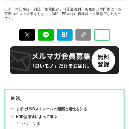
関と協力して徹底的にテスト・評価する。高額なテレビ
から数百円の乾電池まで、編集部と専門家、そして社内
出典：本記事は、雑誌『家電批評』（晋遊舎刊）編集部と専門家による
検証機関が実機テストを行い、価格やブランドに惑わさ
実際のテスト結果をもとに、360LiFE向けに再構成・加筆修正したもの
れることなく製品の本質的な性能を見極め、その良し悪
です。
しをありのまま、雑誌およびWEBコンテンツとして発
信。編集長・阿部淳平を中心に、11名以上の編集体制で
日々の検証・記事制作を行っています。
目次
まずはUSBストレージの種類と適性を知る
HDDは用途によって選ぶ
パソコン用