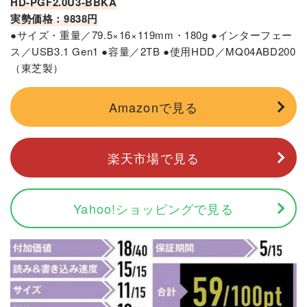
HD-PGF2.0U3-BBKA
実勢価格：9838円
●サイズ・重量／79.5×16×119mm・180g ●インターフェー
ス／USB3.1 Gen1 ●容量／2TB ●使用HDD／MQ04ABD200
（東芝製）
Amazonで見る
楽天市場で見る
Yahoo!ショッピングで見る