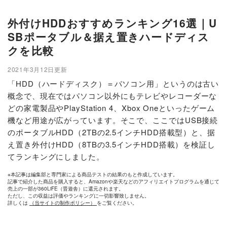
外付けHDDおすすめランキング16選｜U
SBポータブル＆据え置きハードディス
クを比較
2021年3月12日更新
「HDD（ハードディスク）＝パソコン用」というのは古い
概念で、現在ではパソコン以外にもテレビやレコーダーな
どの家電製品やPlayStation 4、Xbox Oneといったゲーム
機など用途が広がっています。そこで、ここではUSB接続
のポータブルHDD（2TBの2.5インチHDD搭載型）と、据
え置き外付けHDD（8TBの3.5インチHDD搭載）を検証し
てランキングにしました。
※本記事は編集部と専門家による商品テストの結果のもと作成しています。
記事で紹介した商品を購入すると、Amazonや楽天などのアフィリエイトプログラムを通じて
売上の一部が360LiFE（晋遊舎）に還元されます。
ただし、この収益は評価やランキングに一切影響致しません。
詳しくは
（当サイトの制作ポリシー）
をご覧ください。