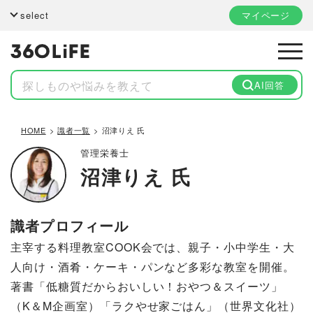
select
マイページ
AI回答
HOME
識者一覧
沼津りえ 氏
管理栄養士
沼津りえ 氏
識者プロフィール
主宰する料理教室COOK会では、親子・小中学生・大
人向け・酒肴・ケーキ・パンなど多彩な教室を開催。
著書「低糖質だからおいしい！おやつ＆スイーツ」
（K＆M企画室）「ラクやせ家ごはん」（世界文化社）