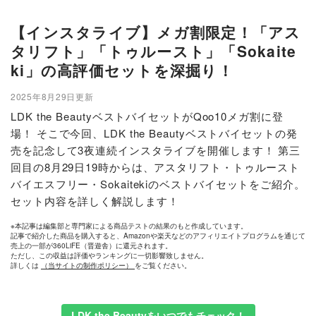
【インスタライブ】メガ割限定！「アス
タリフト」「トゥルースト」「Sokaite
ki」の高評価セットを深掘り！
2025年8月29日更新
LDK the BeautyベストバイセットがQoo10メガ割に登
場！ そこで今回、LDK the Beautyベストバイセットの発
売を記念して3夜連続インスタライブを開催します！ 第三
回目の8月29日19時からは、アスタリフト・トゥルースト
バイエスフリー・Sokaitekiのベストバイセットをご紹介。
セット内容を詳しく解説します！
※本記事は編集部と専門家による商品テストの結果のもと作成しています。
記事で紹介した商品を購入すると、Amazonや楽天などのアフィリエイトプログラムを通じて
売上の一部が360LiFE（晋遊舎）に還元されます。
ただし、この収益は評価やランキングに一切影響致しません。
詳しくは
（当サイトの制作ポリシー）
をご覧ください。
LDK the Beautyをいつでもチェック！