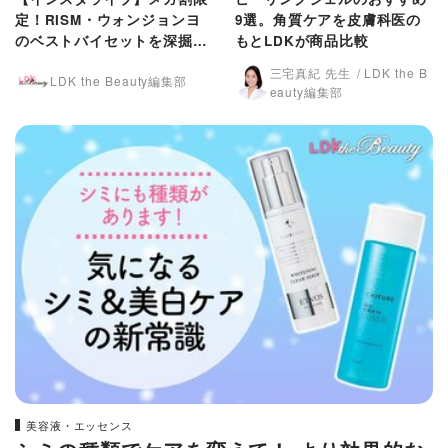
定！RISM・ウォンジョンヨ
9選。角質ケアを皮膚科医の
のベストバイセットを深掘
もとLDKが商品比較
り！
三宅真紀 先生
LDK the B
LDK the Beauty編集部
eauty編集部
美容液・エッセンス