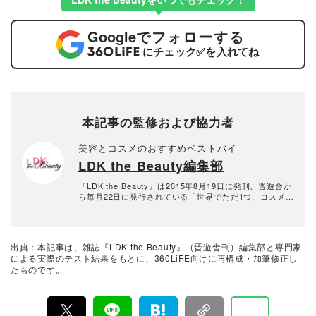
Google
でフォローする
にチェック
✅
を入れてね
本記事の監修および協力者
美容とコスメのおすすめベストバイ
LDK the Beauty編集部
『LDK the Beauty』は2015年8月19日に発刊、晋遊舎か
ら毎月22日に発行されている「世界でただ1つ、コスメを
本音で評価する雑誌」および、美容情報のおすすめメデ
ィアです。コスメやスキンケア製品を多角的に検証し、
その実力を忖度なしで評価しています。『LDK the Beau
ty』の展開は雑誌にとどまらず、Instagramなど様々なメ
出典：本記事は、雑誌『LDK the Beauty』（晋遊舎刊）編集部と専門家
ディアで情報を発信中。姉妹誌であるテストする女性誌
による実際のテスト結果をもとに、360LiFE向けに再構成・加筆修正し
『LDK』と同様、メーカーに忖度する事なく、編集部と
たものです。
専門家、そして社内検証機関が実際に使ってテストし
て、消費者におすすめな美容情報をお届け。約15名の編
集体制で日々の検証・記事制作を行っています。