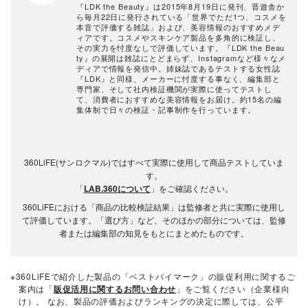
『LDK the Beauty』は2015年8月19日に発刊、晋遊舎か
ら毎月22日に発行されている「世界でただ1つ、コスメを
本音で評価する雑誌」および、美容情報のおすすめメデ
ィアです。コスメやスキンケア製品を多角的に検証し、
その実力を忖度なしで評価しています。『LDK the Beau
ty』の展開は雑誌にとどまらず、Instagramなど様々なメ
ディアで情報を発信中。姉妹誌であるテストする女性誌
『LDK』と同様、メーカーに忖度する事なく、編集部と
専門家、そして社内検証機関が実際に使ってテストし
て、消費者におすすめな美容情報をお届け。約15名の編
集体制で日々の検証・記事制作を行っています。
360LiFE(サンロクマル)ではすべて実際に使用して商品テストしていま
す。
「
LAB.360について
」をご確認ください。
360LiFEにおける「商品の比較検証結果」は監修者と共に実際に使用し
て評価しています。「選び方」など、そのほかの部分については、監修
者または編集部の知見をもとにまとめたものです。
※360LiFEで紹介した製品の「ベストバイマーク」の販促利用に関するご
案内は「
販促活用に関するお問い合わせ
」をご覧ください（企業様向
け）。 なお、製品の評価およびランキングの決定に際しては、公平