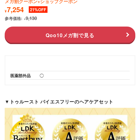
メガ割クーポン+ショップクーポン
7,254
21
¥
9,130
参考価格:
¥
Qoo10メガ割で見る
医薬部外品
◯
▼トゥルースト バイエスフリーのヘアケアセット