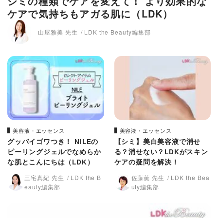
シミの種類でケアを変えて！ より効果的な
ケアで気持ちもアガる肌に（LDK）
山屋雅美 先生
LDK the Beauty編集部
美容液・エッセンス
美容液・エッセンス
グッバイゴワつき！ NILEの
【シミ】美白美容液で消せ
ピーリングジェルでなめらか
る？消せない？LDKがスキン
な肌とこんにちは（LDK）
ケアの疑問を解決！
三宅真紀 先生
LDK the B
佐藤薫 先生
LDK the Bea
eauty編集部
uty編集部