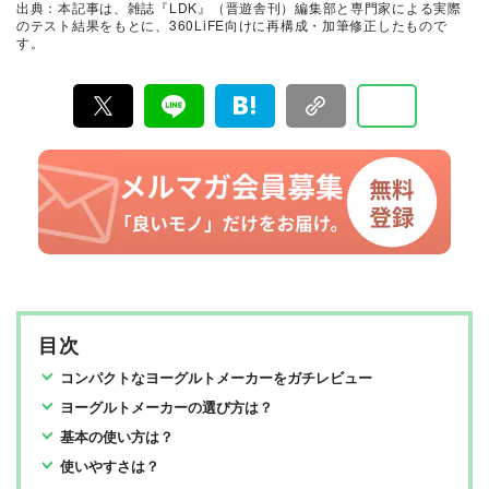
出典：本記事は、雑誌『LDK』（晋遊舎刊）編集部と専門家による実際
て見つけた「本当に良いもの」と「お役立ち情報」を厳
のテスト結果をもとに、360LiFE向けに再構成・加筆修正したもので
選してあなたにお届け。編集長・高橋咲彩を中心に、11
す。
名以上の編集体制で日々の検証・記事制作を行っていま
す。
目次
コンパクトなヨーグルトメーカーをガチレビュー
ヨーグルトメーカーの選び方は？
基本の使い方は？
使いやすさは？