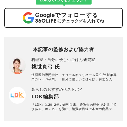
Google
でフォローする
にチェック
✅
を入れてね
本記事の監修および協力者
料理家・自分に優しいごはん研究家
桃世真弓 氏
辻調理師専門学校・エコールキュリネール国立 辻製菓専
門カレッジ卒業。「自分に優しいごはんは、身近な人を
幸せにする」という想いを大切に、「余白を楽しむ、ほ
どほどに丁寧な暮らし」を軸として、身近な食材で無理
暮らしのおすすめベストバイ
なくおいしい、毎日食べたい家庭料理を提案している。
LDK編集部
雑誌・テレビ出演のほか、様々な商品に関するレシピを
提供するなど、幅広く活躍中。
『LDK』は2012年の創刊以来、晋遊舎の理念である「遊
びある、ホンネ」を胸に、消費者目線で本音の商品テス
トを貫いてきた、女性誌とWEBメディアです。毎月28日
発行の雑誌とWebサイトで、掃除用品から収納インテリ
ア、食品まで、あらゆるジャンルの商品を徹底的に検
証。編集部と専門家、そして社内検証機関が実際に使っ