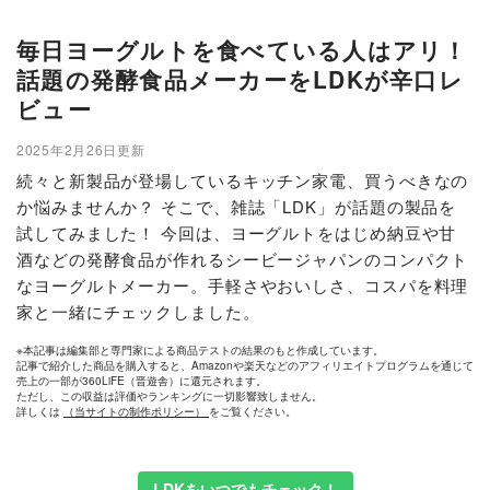
毎日ヨーグルトを食べている人はアリ！
話題の発酵食品メーカーをLDKが辛口レ
ビュー
2025年2月26日更新
続々と新製品が登場しているキッチン家電、買うべきなの
か悩みませんか？ そこで、雑誌「LDK」が話題の製品を
試してみました！ 今回は、ヨーグルトをはじめ納豆や甘
酒などの発酵食品が作れるシービージャパンのコンパクト
なヨーグルトメーカー。手軽さやおいしさ、コスパを料理
家と一緒にチェックしました。
※本記事は編集部と専門家による商品テストの結果のもと作成しています。
記事で紹介した商品を購入すると、Amazonや楽天などのアフィリエイトプログラムを通じて
売上の一部が360LiFE（晋遊舎）に還元されます。
ただし、この収益は評価やランキングに一切影響致しません。
詳しくは
（当サイトの制作ポリシー）
をご覧ください。
LDKをいつでもチェック！