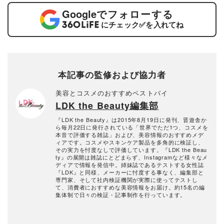
Google
でフォローする
にチェック
✅
を入れてね
本記事の監修および協力者
美容とコスメのおすすめベストバイ
LDK the Beauty編集部
『LDK the Beauty』は2015年8月19日に発刊、晋遊舎か
ら毎月22日に発行されている「世界でただ1つ、コスメを
本音で評価する雑誌」および、美容情報のおすすめメデ
ィアです。コスメやスキンケア製品を多角的に検証し、
その実力を忖度なしで評価しています。『LDK the Beau
ty』の展開は雑誌にとどまらず、Instagramなど様々なメ
ディアで情報を発信中。姉妹誌であるテストする女性誌
『LDK』と同様、メーカーに忖度する事なく、編集部と
専門家、そして社内検証機関が実際に使ってテストし
て、消費者におすすめな美容情報をお届け。約15名の編
集体制で日々の検証・記事制作を行っています。