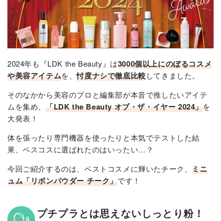
2024年も『LDK the Beauty』は
3000個以上にのぼるコスメ
や美容アイテム
を、
忖度ナシで徹底比較
してきました。
そのなかから美容のプロと編集部が本音で推したいアイテ
ムを集め、
「LDK the Beauty オブ・ザ・イヤー 2024」
を
大発表！
体を張ったり専門機器を使ったりと本気でテストした結
果、ベスコスに選ばれたのはいったい…？
今回ご紹介するのは、ベストコスメに輝いたチーク、
ミニ
ュム「リボンパウダー チーク」
です！
プチプラとは思えないしっとり粉！