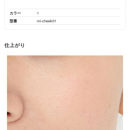
カラー
1
型番
mi-cheek01
仕上がり