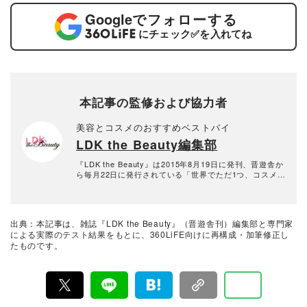
Google
でフォローする
にチェック
✅
を入れてね
本記事の監修および協力者
美容とコスメのおすすめベストバイ
LDK the Beauty編集部
『LDK the Beauty』は2015年8月19日に発刊、晋遊舎か
ら毎月22日に発行されている「世界でただ1つ、コスメを
本音で評価する雑誌」および、美容情報のおすすめメデ
ィアです。コスメやスキンケア製品を多角的に検証し、
その実力を忖度なしで評価しています。『LDK the Beau
ty』の展開は雑誌にとどまらず、Instagramなど様々なメ
出典：本記事は、雑誌『LDK the Beauty』（晋遊舎刊）編集部と専門家
ディアで情報を発信中。姉妹誌であるテストする女性誌
による実際のテスト結果をもとに、360LiFE向けに再構成・加筆修正し
『LDK』と同様、メーカーに忖度する事なく、編集部と
たものです。
専門家、そして社内検証機関が実際に使ってテストし
て、消費者におすすめな美容情報をお届け。約15名の編
集体制で日々の検証・記事制作を行っています。