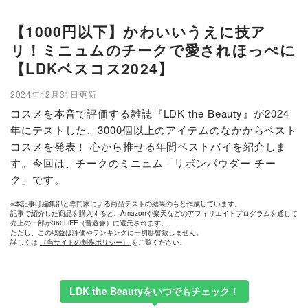
【1000円以下】かわいいうえに技ア
リ！ミニュムのチークで愛されほっぺに
【LDKベスコス2024】
2024年12月31日更新
コスメを本音で評価する雑誌『LDK the Beauty』が2024
年にテストした、3000個以上のアイテムのなかからベスト
コスメを発表！ 心から推せる年間ベストバイを紹介しま
す。今回は、チークのミニュム「リボンパウダー チー
ク」です。
※本記事は編集部と専門家による商品テストの結果のもと作成しています。
記事で紹介した商品を購入すると、Amazonや楽天などのアフィリエイトプログラムを通じて
売上の一部が360LiFE（晋遊舎）に還元されます。
ただし、この収益は評価やランキングに一切影響致しません。
詳しくは
（当サイトの制作ポリシー）
をご覧ください。
LDK the Beautyをいつでもチェック！