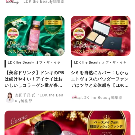
LDK the Beauty編集部
LDK the Beauty オブ・ザ・イヤ
LDK the Beauty オブ・ザ・イヤ
ー
ー
【美容ドリンク】ドンキのPB
シミを自然にカバー！しかも
は続けやすい！アイケイはお
エトヴォスのパウダーファン
いしいしコラーゲン量が多い
デはツヤと立体感も【LDKベ
【LDKベスコス2024】
スコス2024】
奥田千晶 氏
LDK the Bea
LDK the Beauty編集部
uty編集部