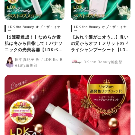
LDK the Beauty オブ・ザ・イヤ
LDK the Beauty オブ・ザ・イヤ
ー
ー
【2連覇達成！】なめらか素
【あれ？髪がニオう…】臭い
肌は冬から目指して！パナソ
の元からオフ！メリットのド
ニックの光美容器【LDKベス
ライシャンプーシート【LDK
コス2024】
ベスコス2024】
田中真紀子 氏
LDK the B
LDK the Beauty編集部
eauty編集部