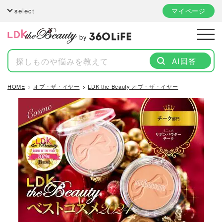
select
マイページ
by
AI回答
HOME
オブ・ザ・イヤー
LDK the Beauty オブ・ザ・イヤー