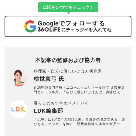
LDKをいつでもチェック！
Google
でフォローする
にチェック
✅
を入れてね
本記事の監修および協力者
料理家・自分に優しいごはん研究家
桃世真弓 氏
辻調理師専門学校・エコールキュリネール国立 辻製菓専
門カレッジ卒業。「自分に優しいごはんは、身近な人を
幸せにする」という想いを大切に、「余白を楽しむ、ほ
どほどに丁寧な暮らし」を軸として、身近な食材で無理
暮らしのおすすめベストバイ
なくおいしい、毎日食べたい家庭料理を提案している。
LDK編集部
雑誌・テレビ出演のほか、様々な商品に関するレシピを
提供するなど、幅広く活躍中。
『LDK』は2012年の創刊以来、晋遊舎の理念である「遊
びある、ホンネ」を胸に、消費者目線で本音の商品テス
トを貫いてきた、女性誌とWEBメディアです。毎月28日
発行の雑誌とWebサイトで、掃除用品から収納インテリ