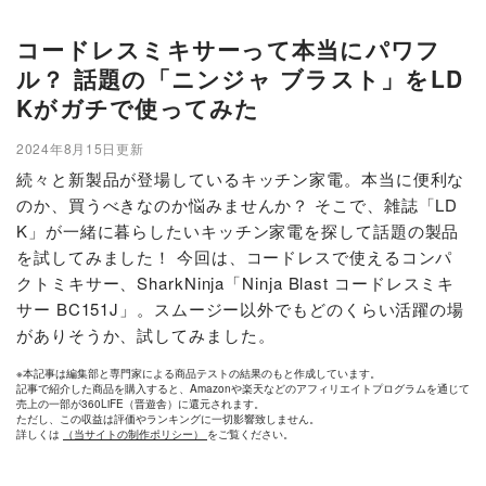
コードレスミキサーって本当にパワフ
ル？ 話題の「ニンジャ ブラスト」をLD
Kがガチで使ってみた
2024年8月15日更新
続々と新製品が登場しているキッチン家電。本当に便利な
のか、買うべきなのか悩みませんか？ そこで、雑誌「LD
K」が一緒に暮らしたいキッチン家電を探して話題の製品
を試してみました！ 今回は、コードレスで使えるコンパ
クトミキサー、SharkNinja「Ninja Blast コードレスミキ
サー BC151J」。スムージー以外でもどのくらい活躍の場
がありそうか、試してみました。
※本記事は編集部と専門家による商品テストの結果のもと作成しています。
記事で紹介した商品を購入すると、Amazonや楽天などのアフィリエイトプログラムを通じて
売上の一部が360LiFE（晋遊舎）に還元されます。
ただし、この収益は評価やランキングに一切影響致しません。
詳しくは
（当サイトの制作ポリシー）
をご覧ください。