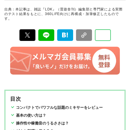
ア、食品まで、あらゆるジャンルの商品を徹底的に検
証。編集部と専門家、そして社内検証機関が実際に使っ
出典：本記事は、雑誌『LDK』（晋遊舎刊）編集部と専門家による実際
て見つけた「本当に良いもの」と「お役立ち情報」を厳
のテスト結果をもとに、360LiFE向けに再構成・加筆修正したもので
選してあなたにお届け。編集長・高橋咲彩を中心に、11
す。
名以上の編集体制で日々の検証・記事制作を行っていま
す。
目次
コンパクトでパワフルな話題のミキサーをレビュー
基本の使い方は？
操作性や稼働音のうるささは？