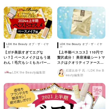
LDK the Beauty オブ・ザ・イヤ
LDK the Beauty オブ・ザ・イヤ
ー
ー
【ガチ美肌すぎてエグな
【上半期ベスコス】110円で
い？】ベースメイクはもう迷
贅沢成分！ 美容液級シートマ
わん！毛穴もシミもカバー
スクはクオリティファースト
【LDK上半期ベスコス202
【2022年】
石渡比奈子 氏
LDK the B
LDK the Beauty編集部
4】
eauty編集部