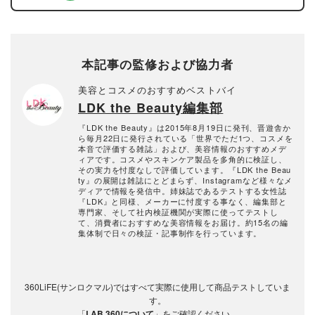
本記事の監修および協力者
美容とコスメのおすすめベストバイ
LDK the Beauty編集部
『LDK the Beauty』は2015年8月19日に発刊、晋遊舎か
ら毎月22日に発行されている「世界でただ1つ、コスメを
本音で評価する雑誌」および、美容情報のおすすめメデ
ィアです。コスメやスキンケア製品を多角的に検証し、
その実力を忖度なしで評価しています。『LDK the Beau
ty』の展開は雑誌にとどまらず、Instagramなど様々なメ
ディアで情報を発信中。姉妹誌であるテストする女性誌
『LDK』と同様、メーカーに忖度する事なく、編集部と
専門家、そして社内検証機関が実際に使ってテストし
て、消費者におすすめな美容情報をお届け。約15名の編
集体制で日々の検証・記事制作を行っています。
360LiFE(サンロクマル)ではすべて実際に使用して商品テストしていま
す。
「
LAB.360について
」をご確認ください。