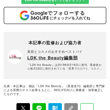
Google
でフォローする
にチェック
✅
を入れてね
本記事の監修および協力者
美容とコスメのおすすめベストバイ
LDK the Beauty編集部
『LDK the Beauty』は2015年8月19日に発刊、晋遊舎か
ら毎月22日に発行されている「世界でただ1つ、コスメを
本音で評価する雑誌」および、美容情報のおすすめメデ
ィアです。コスメやスキンケア製品を多角的に検証し、
その実力を忖度なしで評価しています。『LDK the Beau
ty』の展開は雑誌にとどまらず、Instagramなど様々なメ
出典：本記事は、雑誌『LDK the Beauty』（晋遊舎刊）編集部と専門家
ディアで情報を発信中。姉妹誌であるテストする女性誌
による実際のテスト結果をもとに、360LiFE向けに再構成・加筆修正し
『LDK』と同様、メーカーに忖度する事なく、編集部と
たものです。
専門家、そして社内検証機関が実際に使ってテストし
て、消費者におすすめな美容情報をお届け。約15名の編
集体制で日々の検証・記事制作を行っています。