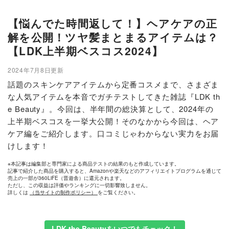
【悩んでた時間返して！】ヘアケアの正
解を公開！ツヤ髪まとまるアイテムは？
【LDK上半期ベスコス2024】
2024年7月8日更新
話題のスキンケアアイテムから定番コスメまで、さまざま
な人気アイテムを本音でガチテストしてきた雑誌『LDK th
e Beauty』。今回は、半年間の総決算として、2024年の
上半期ベスコスを一挙大公開！そのなかから今回は、ヘア
ケア編をご紹介します。口コミじゃわからない実力をお届
けします！
※本記事は編集部と専門家による商品テストの結果のもと作成しています。
記事で紹介した商品を購入すると、Amazonや楽天などのアフィリエイトプログラムを通じて
売上の一部が360LiFE（晋遊舎）に還元されます。
ただし、この収益は評価やランキングに一切影響致しません。
詳しくは
（当サイトの制作ポリシー）
をご覧ください。
LDK the Beautyをいつでもチェック！