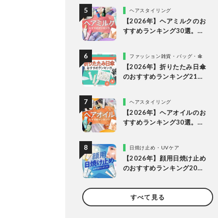
が徹底比較
ヘアスタイリング
【2026年】ヘアミルクのお
すすめランキング30選。
LDKがドラッグストアなど
で買える人気商品を比較
ファッション雑貨・バッグ・傘
【2026年】折りたたみ日傘
のおすすめランキング21
選。人気商品を実際に使っ
て比較
ヘアスタイリング
【2026年】ヘアオイルのお
すすめランキング30選。ド
ラッグストアなどで買える
市販の人気商品を徹底比較
日焼け止め・UVケア
【2026年】顔用日焼け止め
のおすすめランキング20
選。LDKが肌にやさしく焼
けない理想の1本を探してプ
すべて見る
ロと比較