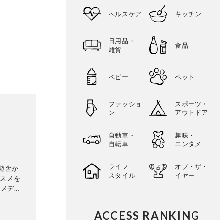
ヘルスケア
キッチン
日用品・
食品
雑貨
ベビー
ペット
ファッショ
スポーツ・
ン
アウトドア
自動車・
趣味・
自転車
エンタメ
ライフ
オブ・ザ・
晋遊舎か
スタイル
イヤー
コスメを
めメディ
し、その
uty』
ACCESS RANKING
なメディ