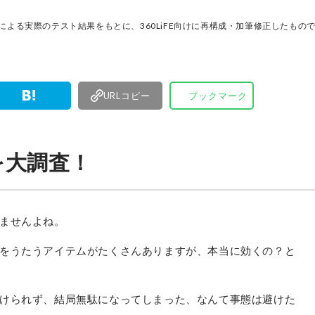
アで情報を発信中。姉妹誌であるテストする女性
『LDK』と同様、メーカーに忖度する事なく、編
門家による実際のテスト結果をもとに、360LiFE向けに再構成・加筆修正したもの
門家、そして社内検証機関が実際に使ってテスト
費者におすすめな美容情報をお届け。約15名の編
で日々の検証・記事制作を行っています。
URLコピー
ブックマーク
を大調査！
ませんよね。
をうたうアイテムがたくさんありますが、本当に効くの？と
けられず、結局無駄になってしまった、なんて事態は避けた