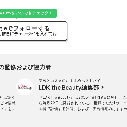
e Beautyをいつでもチェック！
gle
でフォローする
にチェック
✅
を入れてね
の監修および協力者
美容とコスメのおすすめベストバイ
LDK the Beauty編集部
後は糖化
『LDK the Beauty』は2015年8月19日に発刊、
シピや情報
ら毎月22日に発行されている「世界でただ1つ、
シピ」を監
本音で評価する雑誌」および、美容情報のおすす
アです。コスメやスキンケア製品を多角的に検証
実力を忖度なしで評価しています。『LDK the Bea
の展開は雑誌にとどまらず、Instagramなど様々