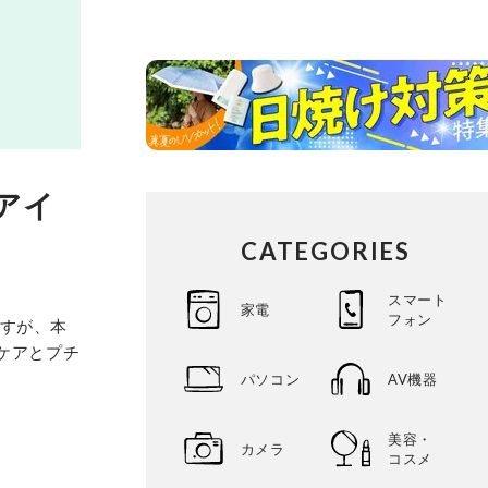
アイ
CATEGORIES
スマート
家電
フォン
ますが、本
ワケアとプチ
パソコン
AV機器
美容・
カメラ
コスメ