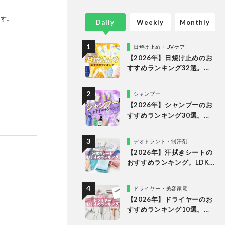
誌
集部と専
です。
Daily
Weekly
Monthly
して、消
集体制
日焼け止め・UVケア
【2026年】日焼け止めのお
すすめランキング32選。
LDKがドラッグストアで買
えるプチプラやデパコスな
シャンプー
どの人気商品を徹底比較
【2026年】シャンプーのお
すすめランキング30選。ド
ラッグストアの人気商品な
どをLDKが徹底比較
デオドラント・制汗剤
【2026年】汗拭きシートの
おすすめランキング。LDK
が女性向けの人気商品を徹
底比較
ドライヤー・美容家電
【2026年】ドライヤーのお
すすめランキング10選。速
乾を叶える人気製品をLDK