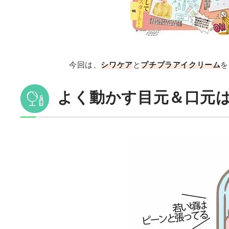
今回は、
シワケア
と
プチプラアイクリーム
を
よく動かす目元＆口元