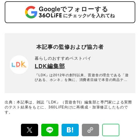
Google
でフォローする
にチェック
✅
を入れてね
本記事の監修および協力者
暮らしのおすすめベストバイ
LDK編集部
『LDK』は2012年の創刊以来、晋遊舎の理念である「遊
びある、ホンネ」を胸に、消費者目線で本音の商品テス
トを貫いてきた、女性誌とWEBメディアです。毎月28日
発行の雑誌とWebサイトで、掃除用品から収納インテリ
ア、食品まで、あらゆるジャンルの商品を徹底的に検
証。編集部と専門家、そして社内検証機関が実際に使っ
出典：本記事は、雑誌『LDK』（晋遊舎刊）編集部と専門家による実際
て見つけた「本当に良いもの」と「お役立ち情報」を厳
のテスト結果をもとに、360LiFE向けに再構成・加筆修正したもので
選してあなたにお届け。編集長・高橋咲彩を中心に、11
す。
名以上の編集体制で日々の検証・記事制作を行っていま
す。