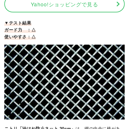
Yahoo!ショッピングで見る
▼テスト結果
ガード力 ：△
使いやすさ：△
ニトリ「油はね防止ネット 30cm」
は、網の中央に棒があ