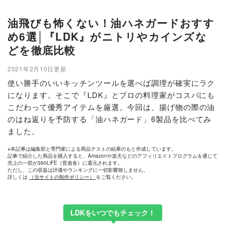
油飛びも怖くない！油ハネガードおすす
め6選│『LDK』がニトリやカインズな
どを徹底比較
2021年2月10日更新
使い勝手のいいキッチンツールを選べば調理が確実にラク
になります。そこで『LDK』とプロの料理家がコスパにも
こだわって優秀アイテムを厳選。今回は、揚げ物の際の油
のはね返りを予防する「油ハネガード」6製品を比べてみ
ました。
※本記事は編集部と専門家による商品テストの結果のもと作成しています。
記事で紹介した商品を購入すると、Amazonや楽天などのアフィリエイトプログラムを通じて
売上の一部が360LiFE（晋遊舎）に還元されます。
ただし、この収益は評価やランキングに一切影響致しません。
詳しくは
（当サイトの制作ポリシー）
をご覧ください。
LDKをいつでもチェック！