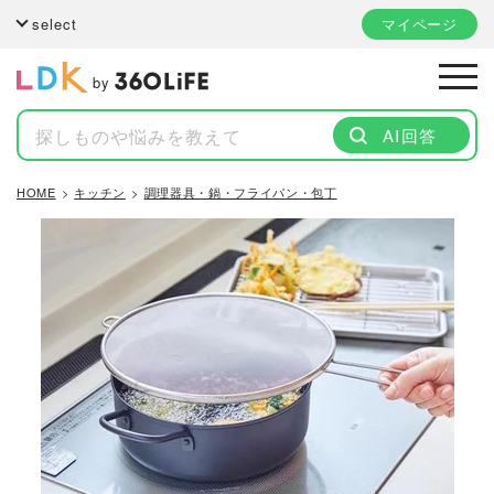
select
マイページ
by
AI回答
HOME
キッチン
調理器具・鍋・フライパン・包丁