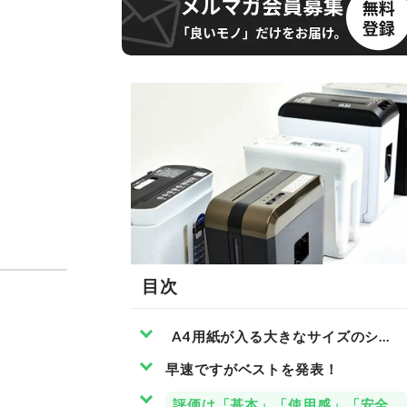
目次
A4用紙が入る大きなサイズのシュ
早速ですがベストを発表！
評価は「基本」「使用感」「安全性