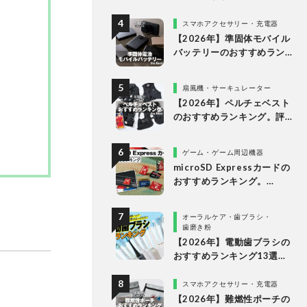
グ。10万円以下の人気製品
を比較
スマホアクセサリー・充電器
【2026年】準固体モバイル
バッテリーのおすすめラン
キング6選。安全で発火リス
クが低い製品を比較
扇風機・サーキュレーター
【2026年】ペルチェベスト
のおすすめランキング。評
判のアイテムを徹底比較
ゲーム・ゲーム周辺機器
microSD Expressカードの
おすすめランキング。
Nintendo Switch 2で使え
る製品を比較
オーラルケア・歯ブラシ・
歯磨き粉
【2026年】電動歯ブラシの
おすすめランキング13選。
歯科医が磨きやすさを実機
検証
スマホアクセサリー・充電器
【2026年】難燃性ポーチの