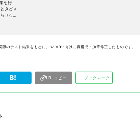
編集を行
心がけてい
く製品の本質的な性能を見極め、その良し悪しを
めときどき
ま、雑誌およびWEBコンテンツとして発信。編集
困らせる。
部淳平を中心に、11名以上の編集体制で日々の検
、コンビニ
事制作を行っています。
際のテスト結果をもとに、360LiFE向けに再構成・加筆修正したものです。
URLコピー
ブックマーク
ト