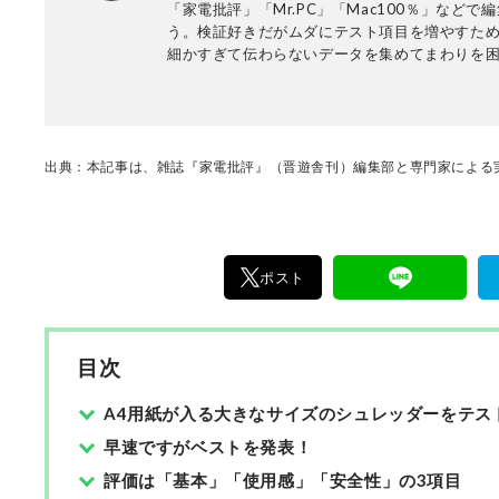
「家電批評」「Mr.PC」「Mac100％」などで
一目で結果が分かるビジュアル性を伴う手法を
う。検証好きだがムダにテスト項目を増やすた
る。趣味はプラモデル作り。
細かすぎて伝わらないデータを集めてまわりを
仕事後は健康管理にエアロバイクで汗を流すも
スイーツでチャラにする毎日。
出典：本記事は、雑誌『家電批評』（晋遊舎刊）編集部と専門家による実
ポスト
目次
A4用紙が入る大きなサイズのシュレッダーをテス
早速ですがベストを発表！
評価は「基本」「使用感」「安全性」の3項目