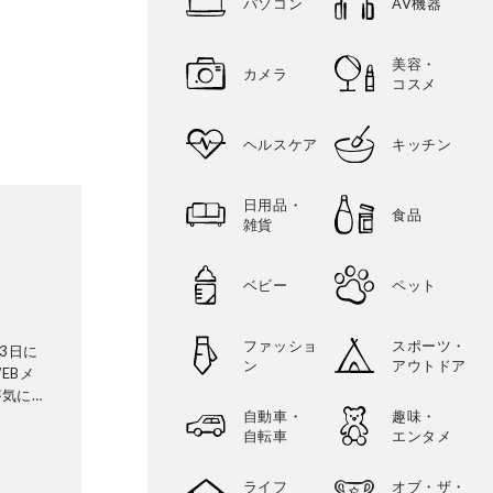
パソコン
AV機器
美容・
カメラ
コスメ
ヘルスケア
キッチン
日用品・
食品
雑貨
ベビー
ペット
ファッショ
スポーツ・
3日に
ン
アウトドア
EBメ
が気にな
自動車・
趣味・
証機関と
自転車
エンタメ
ビから数
検証機関
ることな
ライフ
オブ・ザ・