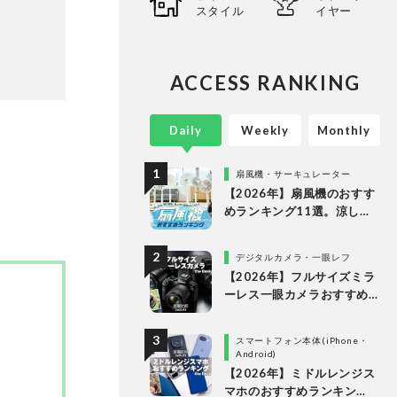
ありのま
スタイル
イヤー
長・阿
証・記
ACCESS RANKING
Daily
Weekly
Monthly
扇風機・サーキュレーター
【2026年】扇風機のおすす
めランキング11選。涼しい
＆静かでDCモーターの人気
製品を徹底比較
デジタルカメラ・一眼レフ
【2026年】フルサイズミラ
ーレス一眼カメラおすすめ
ランキング。最強３機種の
使い勝手や画質を徹底比較
スマートフォン本体(iPhone・
Android)
【2026年】ミドルレンジス
マホのおすすめランキン