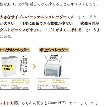
性があり、必ず細断してから捨てることをオススメします。
大きなサイズ
の
パーソナルシュレッダー
です。すでに卓上
が大きい
」「
1度に細断できる枚数が少ない
」「
稼働時間が
ダストボックスが小さい
」「
ゴミがすぐこぼれる
」というよ
は必見。
カットに対応
。もちろん長さも20mm以下にカットしてくれま