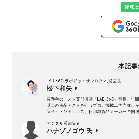
家電批
Goo
本記事
LAB.360(ラボドットサンロクマル)室長
松下和矢
晋遊舎のテスト専門機関「LAB.360」室長。年間
以上の商品テストを行うプロ。機械工学専攻。
保全・メンテナンス、日用雑貨品メーカーの開
て、民間の試験機関で多くの商品テストに従事
デジタル系編集者
法の立案から試験デザイン、試験装置の製作、
ハナゾノゴウ 氏
まで一貫した商品テストを手がける。日用雑貨
品が専門。テスト方法の妥当性を担保しつつ、