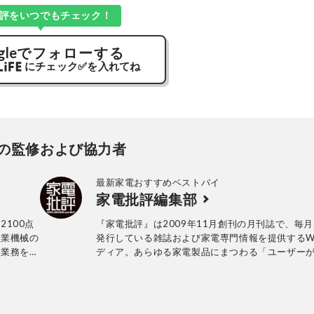
評をいつでもチェック！
gle
でフォローする
にチェック
✅
を入れてね
の監修および協力者
最新家電おすすめベストバイ
家電批評編集部
2100点
『家電批評』は2009年11月創刊の月刊誌で、毎月
産業機械の
発行している雑誌および家電専門情報を提供するW
発業務を経
ディア。あらゆる家電製品にまつわる「ユーザー
。テスト方
っていること」を深く掘り下げ、専門家や自社検
テスト実施
協力して徹底的にテスト・評価する。高額なテレ
品や家電製
百円の乾電池まで、編集部と専門家、そして社内
誰が見ても
が実機テストを行い、価格やブランドに惑わされ