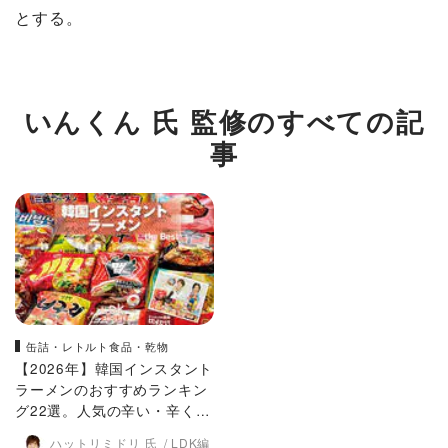
とする。
いんくん 氏 監修のすべての記
事
缶詰・レトルト食品・乾物
【2026年】韓国インスタント
ラーメンのおすすめランキン
グ22選。人気の辛い・辛くな
いをタイプ別でLDKが比較
ハットリミドリ 氏
LDK編