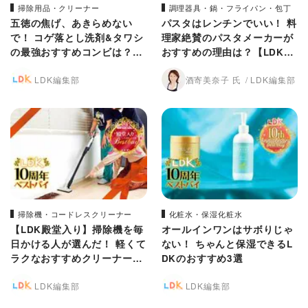
掃除用品・クリーナー
調理器具・鍋・フライパン・包丁
五徳の焦げ、あきらめない
パスタはレンチンでいい！ 料
で！ コゲ落とし洗剤&タワシ
理家絶賛のパスタメーカーが
の最強おすすめコンビは？
おすすめの理由は？【LDK10
【LDK10周年ベストバイ】
周年ベストバイ】
LDK編集部
酒寄美奈子 氏
LDK編集部
掃除機・コードレスクリーナー
化粧水・保湿化粧水
【LDK殿堂入り】掃除機を毎
オールインワンはサボりじゃ
日かける人が選んだ！ 軽くて
ない！ ちゃんと保湿できるL
ラクなおすすめクリーナーは
DKのおすすめ3選
シロカ
LDK編集部
LDK編集部