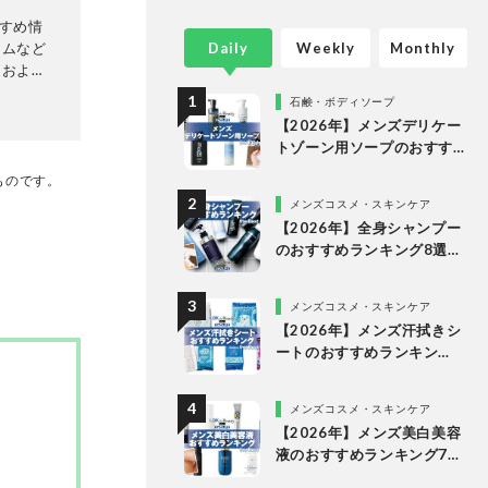
すすめ情
テムなど
Daily
Weekly
Monthly
、および
集長・田
石鹸・ボディソープ
【2026年】メンズデリケー
トゾーン用ソープのおすす
め8選。ドラッグストアなど
たものです。
で買える市販の人気製品を
メンズコスメ・スキンケア
比較
【2026年】全身シャンプー
のおすすめランキング8選。
メンズ向けの人気製品を比
較
メンズコスメ・スキンケア
【2026年】メンズ汗拭きシ
ートのおすすめランキン
グ。ドラッグストアなどで
買える人気商品を比較
メンズコスメ・スキンケア
【2026年】メンズ美白美容
液のおすすめランキング7
選。市販の人気商品を比較