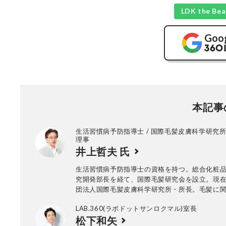
LDK the 
Goo
本記事
生活習慣病予防指導士 / 国際毛髪皮膚科学研究所
理事
井上哲夫 氏
生活習慣病予防指導士の資格を持つ。総合化粧
究開発部長を経て、国際毛髪研究会を設立。現
団法人国際毛髪皮膚科学研究所・所長。毛髪に
ナーをサロンやがん拠点病院などで精力的に行
LAB.360(ラボドットサンロクマル)室長
松下和矢