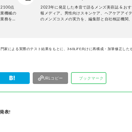
2100点
2023年に発足した本音で語るメンズ美容誌 & お
産業機械の
報メディア。男性向けスキンケア、ヘアケアアイ
発業務を経
のメンズコスメの実力を、編集部と自社検証機関
。テスト方
専門家とともに実際に比較テストする編集部。編
テスト実施
中妙子を中心とした新設チームです。
品や家電製
誰が見ても
心がけてい
集部と専門家による実際のテスト結果をもとに、360LiFE向けに再構成・加筆修正し
URLコピー
ブックマーク
発表!
」