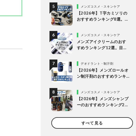
メンズコスメ・スキンケア
【2026年】T字カミソリの
おすすめランキング8選。メ
ンズ向けの人気製品を比較
メンズコスメ・スキンケア
メンズアイクリームのおす
すめランキング12選。目元
にハリを与える人気商品を
徹底比較
デオドラント・制汗剤
【2026年】メンズロールオ
ン制汗剤のおすすめランキ
ング。脇汗対策に使える人
気製品を徹底比較
メンズコスメ・スキンケア
【2026年】メンズシャンプ
ーのおすすめランキング21
選。市販の人気商品を比較
テスト【いい匂い・洗浄
すべて見る
力・スカルプなど注目アイ
テムを検証】