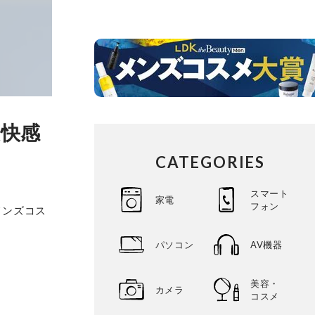
爽快感
CATEGORIES
スマート
家電
フォン
メンズコス
パソコン
AV機器
美容・
カメラ
コスメ