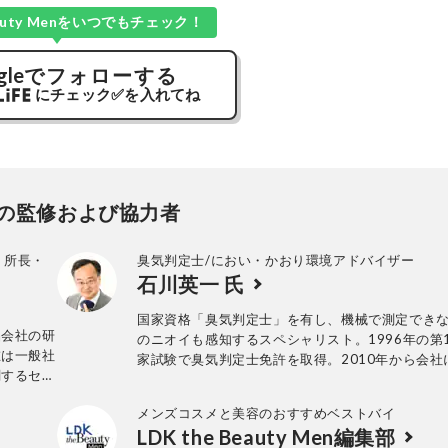
Beauty Menをいつでもチェック！
gle
でフォローする
にチェック
✅
を入れてね
の監修および協力者
 所長・
臭気判定士/におい・かおり環境アドバイザー
石川英一 氏
国家資格「臭気判定士」を有し、機械で測定でき
品会社の研
のニオイも感知するスペシャリスト。1996年の第
在は一般社
家試験で臭気判定士免許を取得。2010年から会社
関するセミ
ない個人の臭気判定士として活動中。臭気判定士
っている。
10年以上のキャリアを持つ。
メンズコスメと美容のおすすめベストバイ
LDK the Beauty Men編集部