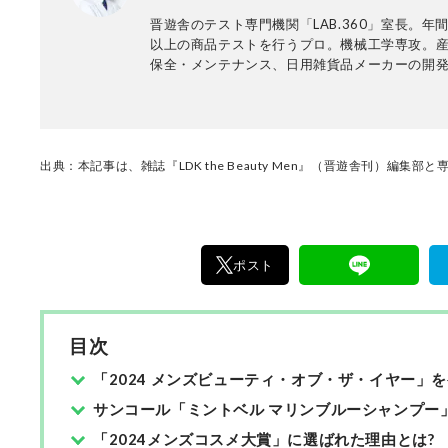
晋遊舎のテスト専門機関「LAB.360」室長。年間
以上の商品テストを行うプロ。機械工学専攻。
保全・メンテナンス、日用雑貨品メーカーの開
て、民間の試験機関で多くの商品テストに従事
法の立案から試験デザイン、試験装置の製作、
まで一貫した商品テストを手がける。日用雑貨
品が専門。テスト方法の妥当性を担保しつつ、
一目で結果が分かるビジュアル性を伴う手法を
出典：本記事は、雑誌『LDK the Beauty Men』（晋遊舎刊）編
る。趣味はプラモデル作り。
ポスト
目次
「2024 メンズビューティ・オブ・ザ・イヤー」を
サンコール「ミントベル マリンブルーシャンプー
「2024メンズコスメ大賞」に選ばれた理由とは?