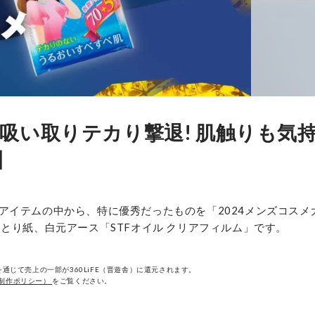
吸い取りテカり撃退! 肌触りも気
】
アイテムの中から、特に優秀だったものを「2024メンズコスメ
とり紙、白元アース「STFオイル クリアフィルム」です。
通じて売上の一部が360LiFE（晋遊舎）に還元されます。
制作ポリシー）
をご覧ください。