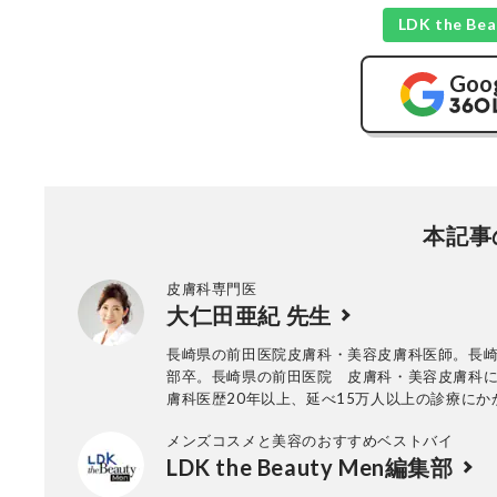
LDK the 
Goo
本記事
皮膚科専門医
大仁田亜紀 先生
長崎県の前田医院皮膚科・美容皮膚科医師。長
部卒。長崎県の前田医院 皮膚科・美容皮膚科
膚科医歴20年以上、延べ15万人以上の診療にか
一般皮膚科診療に加え、小児皮膚科、小手術に
メンズコスメと美容のおすすめベストバイ
『見た目は、実年齢マイナス10歳までが一番幸
LDK the Beauty Men編集部
ットーにビタミンと再生医療での美容皮膚科診
中。著書に『顔は洗うな～なぜスキンケアで失