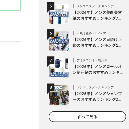
買える人気商品を比較
メンズコスメ・スキンケア
【2026年】メンズ美白美容
液のおすすめランキング7
選。市販の人気商品を比較
日焼け止め・UVケア
【2026年】メンズ日焼け止
めのおすすめランキング11
選。市販の人気製品を比較
デオドラント・制汗剤
【2026年】メンズロールオ
ン制汗剤のおすすめランキ
ング。脇汗対策に使える人
気製品を徹底比較
メンズコスメ・スキンケア
【2026年】メンズシャンプ
ーのおすすめランキング21
選。市販の人気商品を比較
テスト【いい匂い・洗浄
すべて見る
力・スカルプなど注目アイ
テムを検証】