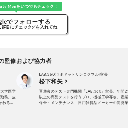
Beauty Menをいつでもチェック！
gle
でフォローする
にチェック
✅
を入れてね
の監修および協力者
LAB.360(ラボドットサンロクマル)室長
松下和矢
崎大学医学
晋遊舎のテスト専門機関「LAB.360」室長。年間2
に勤務。皮
以上の商品テストを行うプロ。機械工学専攻。産
かわる。
保全・メンテナンス、日用雑貨品メーカーの開発
も対応。
て、民間の試験機関で多くの商品テストに従事。
せ』をモ
法の立案から試験デザイン、試験装置の製作、テ
療を実践
まで一貫した商品テストを手がける。日用雑貨品
敗するのか
品が専門。テスト方法の妥当性を担保しつつ、誰