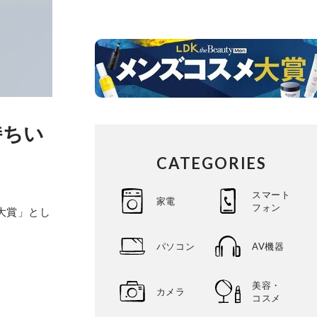
持ちい
CATEGORIES
スマート
家電
フォン
大賞」とし
パソコン
AV機器
美容・
カメラ
コスメ