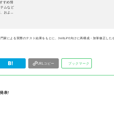
おすすめ情
一目で結果が分かるビジュアル性を伴う手法を心
イテムなど
る。趣味はプラモデル作り。
関、および
編集長・田
集部と専門家による実際のテスト結果をもとに、360LiFE向けに再構成・加筆修正し
URLコピー
ブックマーク
発表!