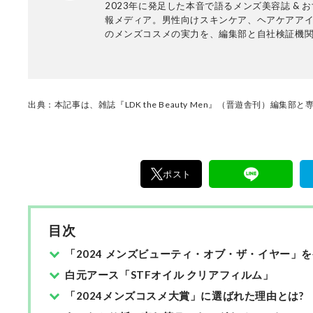
2023年に発足した本音で語るメンズ美容誌 & 
～(kindle版)』。
報メディア。男性向けスキンケア、ヘアケアア
のメンズコスメの実力を、編集部と自社検証機
専門家とともに実際に比較テストする編集部。
中妙子を中心とした新設チームです。
出典：本記事は、雑誌『LDK the Beauty Men』（晋遊舎刊）編
ポスト
目次
「2024 メンズビューティ・オブ・ザ・イヤー」を
白元アース「STFオイル クリアフィルム」
「2024メンズコスメ大賞」に選ばれた理由とは?