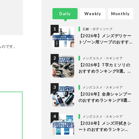
がけてい
Daily
Weekly
Monthly
石鹸・ボディソープ
【2026年】メンズデリケー
トゾーン用ソープのおすす
たものです。
め8選。ドラッグストアなど
で買える市販の人気製品を
メンズコスメ・スキンケア
比較
【2026年】T字カミソリの
おすすめランキング8選。メ
ンズ向けの人気製品を比較
メンズコスメ・スキンケア
【2026年】全身シャンプー
のおすすめランキング8選。
メンズ向けの人気製品を比
較
メンズコスメ・スキンケア
【2026年】メンズ汗拭きシ
ートのおすすめランキン
グ。ドラッグストアなどで