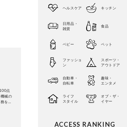
ヘルスケア
キッチン
日用品・
食品
雑貨
ベビー
ペット
ファッショ
スポーツ・
ン
アウトドア
自動車・
趣味・
自転車
エンタメ
100点
業機械の
ライフ
オブ・ザ・
スタイル
イヤー
業務を経
テスト方
スト実施
や家電製
ACCESS RANKING
が見ても