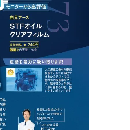
白元アース
STF オイルクリアフィルム
最安価格:
215
〜
¥