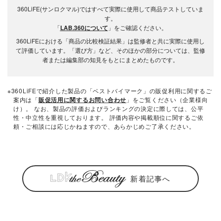
360LiFE(サンロクマル)ではすべて実際に使用して商品テストしていま
す。
「
LAB.360について
」をご確認ください。
360LiFEにおける「商品の比較検証結果」は監修者と共に実際に使用し
て評価しています。「選び方」など、そのほかの部分については、監修
者または編集部の知見をもとにまとめたものです。
※360LiFEで紹介した製品の「ベストバイマーク」の販促利用に関するご
案内は「
販促活用に関するお問い合わせ
」をご覧ください（企業様向
け）。 なお、製品の評価およびランキングの決定に際しては、公平
性・中立性を重視しております。 評価内容や掲載順位に関するご依
頼・ご相談には応じかねますので、あらかじめご了承ください。
新着記事へ