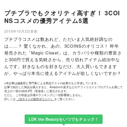
プチプラでもクオリティ高すぎ！ 3COI
NSコスメの優秀アイテム5選
2018年10月2日更新
プチプラコスメは数あれど、ただいま人気絶好調なの
は……？ 驚くなかれ、あの、3COINSのオリコス！ 昨年
発売された「Magic Closet」は、カラバリや種類の豊富さ
と300円で買える気軽さから、売り切れアイテム続出中な
んです。好きなものを好きなだけ、大人買いもできます
が、やっぱり本当に使えるアイテムが欲しくないですか？
※本記事は編集部と専門家による商品テストの結果のもと作成しています。
記事で紹介した商品を購入すると、Amazonや楽天などのアフィリエイトプログラムを通じて
売上の一部が360LiFE（晋遊舎）に還元されます。
ただし、この収益は評価やランキングに一切影響致しません。
詳しくは
（当サイトの制作ポリシー）
をご覧ください。
LDK the Beautyをいつでもチェック！