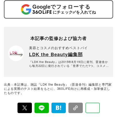
Google
でフォローする
にチェック
✅
を入れてね
本記事の監修および協力者
美容とコスメのおすすめベストバイ
LDK the Beauty編集部
『LDK the Beauty』は2015年8月19日に発刊、晋遊舎か
ら毎月22日に発行されている「世界でただ1つ、コスメを
本音で評価する雑誌」および、美容情報のおすすめメデ
ィアです。コスメやスキンケア製品を多角的に検証し、
その実力を忖度なしで評価しています。『LDK the Beau
ty』の展開は雑誌にとどまらず、Instagramなど様々なメ
出典：本記事は、雑誌『LDK the Beauty』（晋遊舎刊）編集部と専門家
ディアで情報を発信中。姉妹誌であるテストする女性誌
による実際のテスト結果をもとに、360LiFE向けに再構成・加筆修正し
『LDK』と同様、メーカーに忖度する事なく、編集部と
たものです。
専門家、そして社内検証機関が実際に使ってテストし
て、消費者におすすめな美容情報をお届け。約15名の編
集体制で日々の検証・記事制作を行っています。