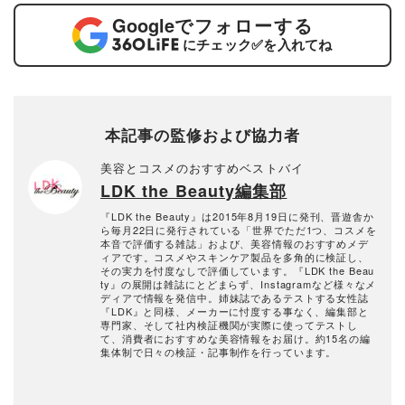
Google
でフォローする
にチェック
✅
を入れてね
本記事の監修および協力者
美容とコスメのおすすめベストバイ
LDK the Beauty編集部
『LDK the Beauty』は2015年8月19日に発刊、晋遊舎か
ら毎月22日に発行されている「世界でただ1つ、コスメを
本音で評価する雑誌」および、美容情報のおすすめメデ
ィアです。コスメやスキンケア製品を多角的に検証し、
その実力を忖度なしで評価しています。『LDK the Beau
ty』の展開は雑誌にとどまらず、Instagramなど様々なメ
ディアで情報を発信中。姉妹誌であるテストする女性誌
『LDK』と同様、メーカーに忖度する事なく、編集部と
専門家、そして社内検証機関が実際に使ってテストし
て、消費者におすすめな美容情報をお届け。約15名の編
集体制で日々の検証・記事制作を行っています。