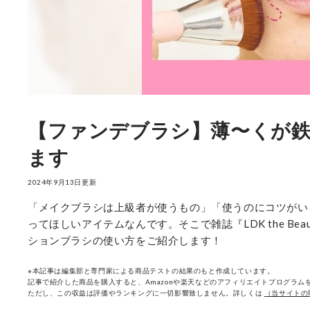
【ファンデブラシ】薄〜くが鉄
ます
2024年9月13日更新
「メイクブラシは上級者が使うもの」「使うのにコツがい
ってほしいアイテムなんです。そこで雑誌『LDK the B
ションブラシの使い方をご紹介します！
※本記事は編集部と専門家による商品テストの結果のもと作成しています。
記事で紹介した商品を購入すると、Amazonや楽天などのアフィリエイトプログラムを
ただし、この収益は評価やランキングに一切影響致しません。詳しくは
（当サイトの