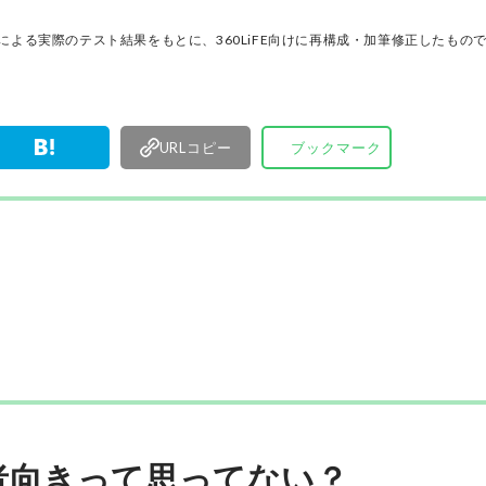
アで情報を発信中。姉妹誌であるテストする女性
『LDK』と同様、メーカーに忖度する事なく、編
門家による実際のテスト結果をもとに、360LiFE向けに再構成・加筆修正したもの
門家、そして社内検証機関が実際に使ってテスト
費者におすすめな美容情報をお届け。約15名の編
で日々の検証・記事制作を行っています。
URLコピー
ブックマーク
者向きって思ってない？