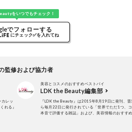
e Beautyをいつでもチェック！
gle
でフォローする
にチェック
✅
を入れてね
の監修および協力者
美容とコスメのおすすめベストバイ
LDK the Beauty編集部
ーカレッ
『LDK the Beauty』は2015年8月19日に発刊、
つくれる』
ら毎月22日に発行されている「世界でただ1つ、
本音で評価する雑誌」および、美容情報のおすす
アです。コスメやスキンケア製品を多角的に検証
実力を忖度なしで評価しています。『LDK the Bea
の展開は雑誌にとどまらず、Instagramなど様々