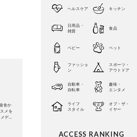
ヘルスケア
キッチン
日用品・
食品
雑貨
ベビー
ペット
ファッショ
スポーツ・
ン
アウトドア
自動車・
趣味・
自転車
エンタメ
ライフ
オブ・ザ・
晋遊舎か
スタイル
イヤー
コスメを
めメディ
し、その
uty』
ACCESS RANKING
なメディ