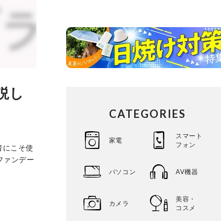
説し
CATEGORIES
スマート
家電
フォン
者にこそ使
ファンデー
パソコン
AV機器
美容・
カメラ
コスメ