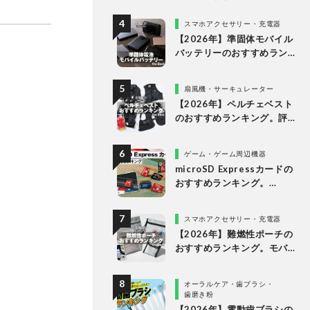
グ。10万円以下の人気製品
を比較
スマホアクセサリー・充電器
【2026年】準固体モバイル
バッテリーのおすすめラン
キング6選。安全で発火リス
クが低い製品を比較
扇風機・サーキュレーター
【2026年】ペルチェベスト
のおすすめランキング。評
判のアイテムを徹底比較
ゲーム・ゲーム周辺機器
microSD Expressカードの
おすすめランキング。
Nintendo Switch 2で使え
る製品を比較
スマホアクセサリー・充電器
【2026年】難燃性ポーチの
おすすめランキング。モバ
イルバッテリーなどのガジ
ェット収納アイテムを比較
オーラルケア・歯ブラシ・
歯磨き粉
【2026年】電動歯ブラシの