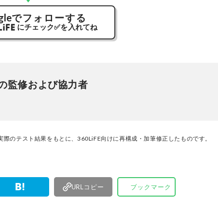
gle
でフォローする
にチェック
✅
を入れてね
の監修および協力者
際のテスト結果をもとに、360LiFE向けに再構成・加筆修正したものです。
URLコピー
ブックマーク