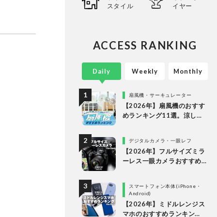
スタイル
イヤー
ACCESS RANKING
Daily
Weekly
Monthly
扇風機・サーキュレーター
【2026年】扇風機のおすす
めランキング11選。涼しい
＆静かでDCモーターの人気
製品を徹底比較
デジタルカメラ・一眼レフ
【2026年】フルサイズミラ
ーレス一眼カメラおすすめ
ランキング。最強３機種の
使い勝手や画質を徹底比較
スマートフォン本体(iPhone・
Android)
【2026年】ミドルレンジス
マホのおすすめランキン