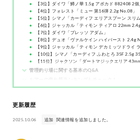
【3位】ダイワ「鱒ノ華 1.5g アボカド 882408 2
【4位】フォレスト「ミュー 第16弾 2.2g No.08」
【5位】シマノ「カーディフ エリアスプーン スリムスイマ
【6位】ジャッカル「ティモン ティアロ 22mm 2.4
【7位】ダイワ「プレッソ アダム」
【8位】デュオ「ヴァルケイン ハイバースト 2.4g N
【9位】ジャッカル「ティモン デカミッツドライ ラトル
【10位】シマノ「カーディフ ふわとろ 35F 2.5g 3
【11位】ジャクソン「ダートマジックエリア 43mm
管理釣り場に関する基本のQ&A
ルアーの売れ筋ランキングもチェック！
更新履歴
2025.10.06
追加
関連情報を追加しました。