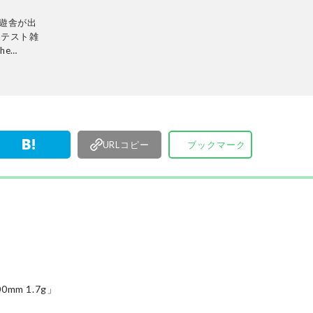
晋遊舎が出
品テスト雑
he
。2016
に現在の
から日用
で本物の商
サポート。
制で日々
URLコピー
ブックマーク
m 1.7g」