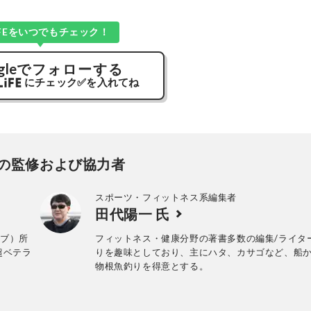
LiFEをいつでもチェック！
gle
でフォローする
にチェック
✅
を入れてね
の監修および協力者
スポーツ・フィットネス系編集者
田代陽一 氏
ラブ）所
フィットネス・健康分野の著書多数の編集/ライタ
超ベテラ
りを趣味としており、主にハタ、カサゴなど、船
物根魚釣りを得意とする。