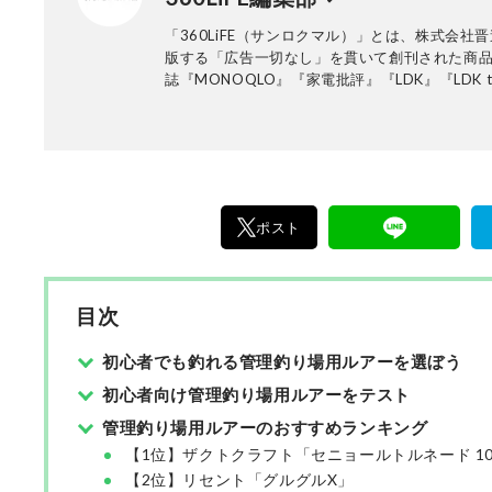
「360LiFE（サンロクマル）」とは、株式会社
版する「広告一切なし」を貫いて創刊された商
誌『MONOQLO』『家電批評』『LDK』『LDK t
Beauty』などの商品テスト雑誌の公式Webサイト
年10月に「the360.life」を立ち上げ、2022年
「360LiFE」へとリニューアルしました。 家電
品、コスメに至るまで、多岐にわたるジャンル
品テストを重ね“失敗しないお買い物”を全力で
編集長・加藤剛敏を中心に、11名以上の編集体
ポスト
の編集・記事制作を行っています。
目次
初心者でも釣れる管理釣り場用ルアーを選ぼう
初心者向け管理釣り場用ルアーをテスト
管理釣り場用ルアーのおすすめランキング
【1位】ザクトクラフト「セニョールトルネード 100m
【2位】リセント「グルグルX」