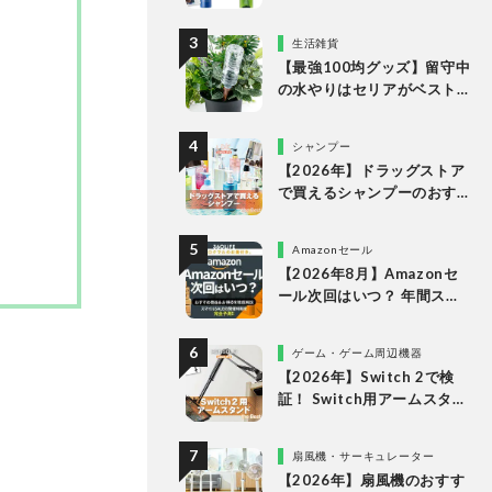
キング。LDKがドラッグス
トアなどで買える人気商品
生活雑貨
をプロと比較
【最強100均グッズ】留守中
の水やりはセリアがベスト
な理由
シャンプー
【2026年】ドラッグストア
で買えるシャンプーのおす
すめランキング15選。LDK
が市販の人気商品をプロと
Amazonセール
比較
【2026年8月】Amazonセ
ール次回はいつ？ 年間スケ
ジュールからおすすめの商
品まで紹介
ゲーム・ゲーム周辺機器
【2026年】Switch 2で検
証！ Switch用アームスタン
ドのおすすめランキング。
人気商品を比較
扇風機・サーキュレーター
【2026年】扇風機のおすす