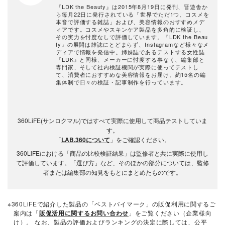
『LDK the Beauty』は2015年8月19日に発刊、晋遊舎か
ら毎月22日に発行されている「世界でただ1つ、コスメを
本音で評価する雑誌」および、美容情報のおすすめメデ
ィアです。コスメやスキンケア製品を多角的に検証し、
その実力を忖度なしで評価しています。『LDK the Beau
ty』の展開は雑誌にとどまらず、Instagramなど様々なメ
ディアで情報を発信中。姉妹誌であるテストする女性誌
『LDK』と同様、メーカーに忖度する事なく、編集部と
専門家、そして社内検証機関が実際に使ってテストし
て、消費者におすすめな美容情報をお届け。約15名の編
集体制で日々の検証・記事制作を行っています。
360LiFE(サンロクマル)ではすべて実際に使用して商品テストしていま
す。
「
LAB.360について
」をご確認ください。
360LiFEにおける「商品の比較検証結果」は監修者と共に実際に使用し
て評価しています。「選び方」など、そのほかの部分については、監修
者または編集部の知見をもとにまとめたものです。
※360LiFEで紹介した製品の「ベストバイマーク」の販促利用に関するご
案内は「
販促活用に関するお問い合わせ
」をご覧ください（企業様向
け）。 なお、製品の評価およびランキングの決定に際しては、公平