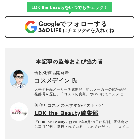
LDK the Beautyをいつでもチェック！
Google
でフォローする
にチェック
✅
を入れてね
本記事の監修および協力者
現役化粧品開発者
コスメデイン 氏
大手化粧品メーカー研究開発、地元メーカーの化粧品開
発部長を歴任。「コスメの真実」やSNSにてコスメに対
する「間違い」や「誤解」について現役の化粧品開発者
視点で発信している。
美容とコスメのおすすめベストバイ
LDK the Beauty編集部
『LDK the Beauty』は2015年8月19日に発刊、晋遊舎か
ら毎月22日に発行されている「世界でただ1つ、コスメを
本音で評価する雑誌」および、美容情報のおすすめメデ
ィアです。コスメやスキンケア製品を多角的に検証し、