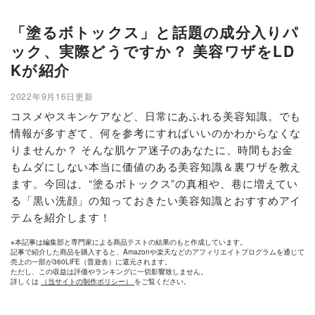
「塗るボトックス」と話題の成分入りパ
ック、実際どうですか？ 美容ワザをLD
Kが紹介
2022年9月16日更新
コスメやスキンケアなど、日常にあふれる美容知識。でも
情報が多すぎて、何を参考にすればいいのかわからなくな
りませんか？ そんな肌ケア迷子のあなたに、時間もお金
もムダにしない本当に価値のある美容知識＆裏ワザを教え
ます。今回は、“塗るボトックス”の真相や、巷に増えてい
る「黒い洗顔」の知っておきたい美容知識とおすすめアイ
テムを紹介します！
※本記事は編集部と専門家による商品テストの結果のもと作成しています。
記事で紹介した商品を購入すると、Amazonや楽天などのアフィリエイトプログラムを通じて
売上の一部が360LiFE（晋遊舎）に還元されます。
ただし、この収益は評価やランキングに一切影響致しません。
詳しくは
（当サイトの制作ポリシー）
をご覧ください。