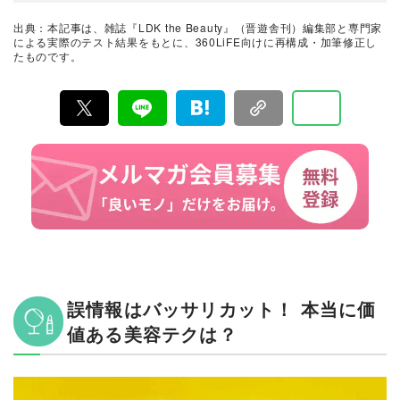
その実力を忖度なしで評価しています。『LDK the Beau
ty』の展開は雑誌にとどまらず、Instagramなど様々なメ
出典：本記事は、雑誌『LDK the Beauty』（晋遊舎刊）編集部と専門家
ディアで情報を発信中。姉妹誌であるテストする女性誌
による実際のテスト結果をもとに、360LiFE向けに再構成・加筆修正し
『LDK』と同様、メーカーに忖度する事なく、編集部と
たものです。
専門家、そして社内検証機関が実際に使ってテストし
て、消費者におすすめな美容情報をお届け。約15名の編
集体制で日々の検証・記事制作を行っています。
誤情報はバッサリカット！ 本当に価
値ある美容テクは？