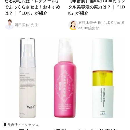
たるみ毛穴は「レチノール」
【年齢肌】無印の1490円リン
でふっくらさせよ！おすすめ
クル美容液の実力は？｜『LD
は？｜『LDK』が紹介
K』が紹介
石渡比奈子 氏
LDK the B
岡田里佳 先生
eauty編集部
美容液・エッセンス