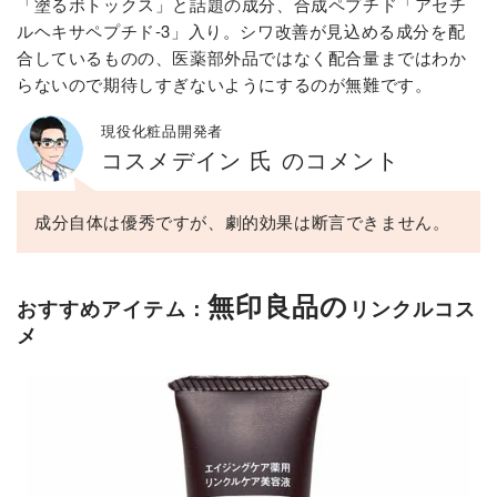
「塗るボトックス」と話題の成分、合成ペプチド「アセチ
ルヘキサペプチド-3」入り。シワ改善が見込める成分を配
合しているものの、医薬部外品ではなく配合量まではわか
らないので期待しすぎないようにするのが無難です。
現役化粧品開発者
コスメデイン 氏 のコメント
成分自体は優秀ですが、劇的効果は断言できません。
無印良品の
おすすめアイテム：
リンクルコス
メ