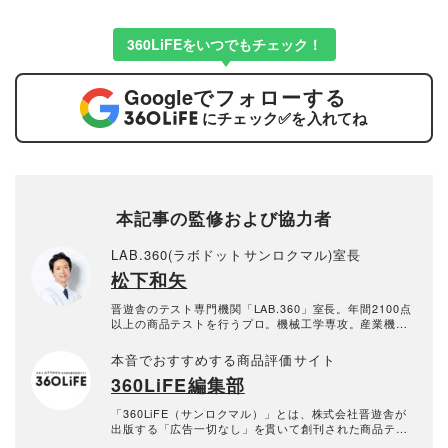
360LiFEをいつでもチェック！
Google
でフォローする
にチェック
✅
を入れてね
本記事の監修および協力者
LAB.360(ラボドットサンロクマル)室長
松下和矢
晋遊舎のテスト専門機関「LAB.360」室長。年間2100点
以上の商品テストを行うプロ。機械工学専攻。産業機械
の保全・メンテナンス、日用雑貨品メーカーの開発業務
を経て、民間の試験機関で多くの商品テストに従事。テ
本音でおすすめする商品評価サイト
スト方法の立案から試験デザイン、試験装置の製作、テ
360LiFE編集部
スト実施まで一貫した商品テストを手がける。日用雑貨
品や家電製品が専門。テスト方法の妥当性を担保しつ
つ、誰が見ても一目で結果が分かるビジュアル性を伴う
「360LiFE（サンロクマル）」とは、株式会社晋遊舎が
手法を心がけている。趣味はプラモデル作り。
出版する「広告一切なし」を貫いて創刊された商品テス
ト雑誌『MONOQLO』『家電批評』『LDK』『LDK the