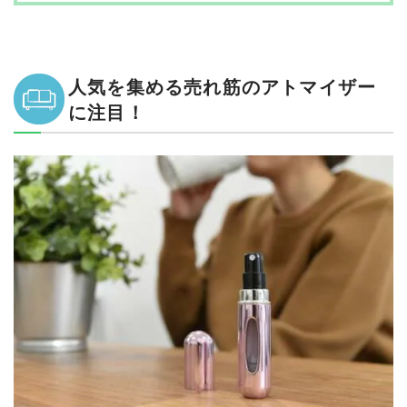
【4位】GoodsLand「クイックアトマイザー」
【5位】MOOMU「アトマイザー」
【5位】シンゾーン「アトマイザー」
【7位】トラヴァーロ「クラシックアトマイザー」
人気を集める売れ筋のアトマイザー
【7位】Louischanzl「アトマイザー」
に注目！
【9位】AsaNana「クイックアトマイザー」
【10位】YINKE「アトマイザー」
11位以下の製品