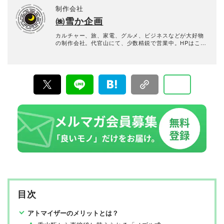
Beauty』などの商品テスト雑誌の公式Webサイト。2016
制作会社
年10月に「the360.life」を立ち上げ、2022年に現在の
㈱雪か企画
「360LiFE」へとリニューアルしました。 家電から日用
品、コスメに至るまで、多岐にわたるジャンルで本物の
商品テストを重ね“失敗しないお買い物”を全力でサポー
カルチャー、旅、家電、グルメ、ビジネスなどが大好物
ト。編集長・加藤剛敏を中心に、11名以上の編集体制で
の制作会社。代官山にて、少数精鋭で営業中。HPはこち
日々の編集・記事制作を行っています。
ら
目次
アトマイザーのメリットとは？