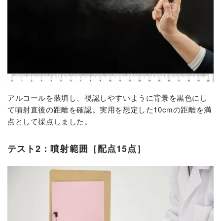
アルコールを装填し、視認しやすいように背景を黒色にし
て噴射直後の距離を確認。実用を想定した10cmの距離を満
点として採点しました。
テスト2：噴射範囲［配点15点］