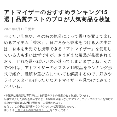
アトマイザーのおすすめランキング15
選｜品質テストのプロが人気商品を検証
2021年5月13日更新
与えたい印象や、その時の気分によって香りを変えて楽し
めるアイテム「香水」。日ごろから香水をつける人の中に
は、香水を出先でも携帯できる「アトマイザー」を使用し
ている人も多いはずですが、さまざまな製品が発売されて
おり、どれを選べばいいのか迷ってしまいますよね。そこ
で今回は、アトマイザーのオススメ15製品をランキング形
式で紹介。種類や選び方についても解説するので、好みや
ライフスタイルぴったりなアトマイザーを見つけてみてく
ださいね。
※本記事は編集部と専門家による商品テストの結果のもと作成しています。
記事で紹介した商品を購入すると、Amazonや楽天などのアフィリエイトプログラムを通じて
売上の一部が360LiFE（晋遊舎）に還元されます。
ただし、この収益は評価やランキングに一切影響致しません。
詳しくは
（当サイトの制作ポリシー）
をご覧ください。