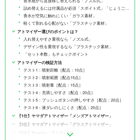
香水瓶から直接移し替えられる「ノズル式」
詰め替えるには付属品が必須「スポイト式」「じょうご式」
香水が空気に触れにくい「ガラス素材」
軽くて割れる心配がない「プラスチック素材」
アトマイザー選びのポイントは？
入れ替えやすさ重視なら「ノズル式」
デザイン性を重視するなら「プラスチック素材」
「セット本数」もチェックポイント
アトマイザーの検証方法
テスト1：噴射距離［配点：10点］
テスト2：噴射範囲［配点15点］
テスト3：噴射量［配点：15点］
テスト4：充填しやすさ［配点：20点］
テスト5：プッシュボタンの押しやすさ［配点：20点］
テスト6：液ダレのしにくさ［配点：20点］
【1位】ヤマダアトマイザー「メンズアトマイザー」
【2位】ヤマダアトマイザー「グラスアトマイザー」
【3位】Teenitor「アトマイザー」