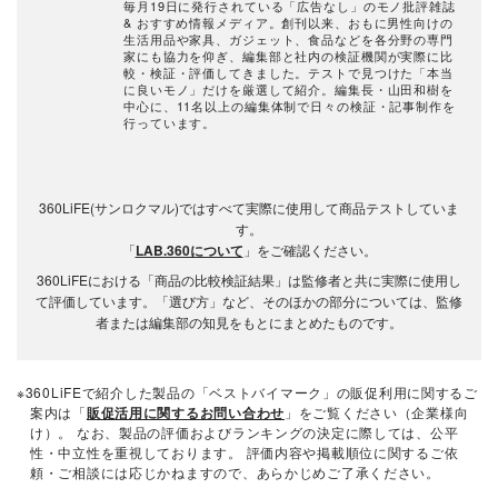
毎月19日に発行されている「広告なし」のモノ批評雑誌
& おすすめ情報メディア。創刊以来、おもに男性向けの
生活用品や家具、ガジェット、食品などを各分野の専門
家にも協力を仰ぎ、編集部と社内の検証機関が実際に比
較・検証・評価してきました。テストで見つけた「本当
に良いモノ」だけを厳選して紹介。編集長・山田和樹を
中心に、11名以上の編集体制で日々の検証・記事制作を
行っています。
360LiFE(サンロクマル)ではすべて実際に使用して商品テストしていま
す。
「
LAB.360について
」をご確認ください。
360LiFEにおける「商品の比較検証結果」は監修者と共に実際に使用し
て評価しています。「選び方」など、そのほかの部分については、監修
者または編集部の知見をもとにまとめたものです。
※360LiFEで紹介した製品の「ベストバイマーク」の販促利用に関するご
案内は「
販促活用に関するお問い合わせ
」をご覧ください（企業様向
け）。 なお、製品の評価およびランキングの決定に際しては、公平
性・中立性を重視しております。 評価内容や掲載順位に関するご依
頼・ご相談には応じかねますので、あらかじめご了承ください。