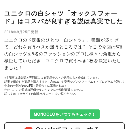
ユニクロの白シャツ「オックスフォー
ド」はコスパが良すぎる説は真実でした
2018年9月25日更新
ユニクロのド定番のひとつ「白シャツ」。種類が多すぎ
て、どれを買うべきか迷うところでは？ そこで今回は6種
の白シャツを5名のファッションのプロに様々な角度から
検証していただき、ユニクロで買うべき1枚を決定いたし
ました！
※本記事は編集部と専門家による商品テストの結果のもと作成しています。
記事で紹介した商品を購入すると、Amazonや楽天などのアフィリエイトプログラムを通じて
売上の一部が360LiFE（晋遊舎）に還元されます。
ただし、この収益は評価やランキングに一切影響致しません。
詳しくは
（当サイトの制作ポリシー）
をご覧ください。
MONOQLOをいつでもチェック！