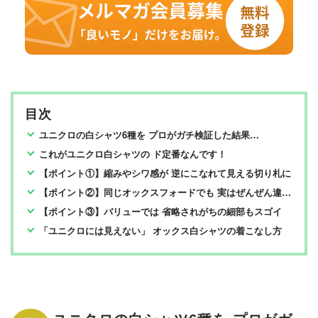
目次
ユニクロの白シャツ6種を プロがガチ検証した結果…
これがユニクロ白シャツの ド定番なんです！
【ポイント①】縮みやシワ感が 逆にこなれて見える切り札に
【ポイント②】同じオックスフォードでも 実はぜんぜん違うんです！
【ポイント③】バリューでは 省略されがちの細部もスゴイ
「ユニクロには見えない」 オックス白シャツの着こなし方