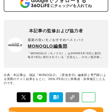
Google
でフォローする
にチェック
✅
を入れてね
本記事の監修および協力者
最新の良いモノおすすめベストバイ
MONOQLO編集部
『MONOQLO（モノクロ）』は2009年3月19日に創刊、
毎月19日に発行されている「広告なし」のモノ批評雑誌
& おすすめ情報メディア。創刊以来、おもに男性向けの
生活用品や家具、ガジェット、食品などを各分野の専門
家にも協力を仰ぎ、編集部と社内の検証機関が実際に比
較・検証・評価してきました。テストで見つけた「本当
出典：本記事は、雑誌『MONOQLO』（晋遊舎刊）編集部と専門家によ
に良いモノ」だけを厳選して紹介。編集長・山田和樹を
る実際のテスト結果をもとに、360LiFE向けに再構成・加筆修正したも
中心に、11名以上の編集体制で日々の検証・記事制作を
のです。
行っています。