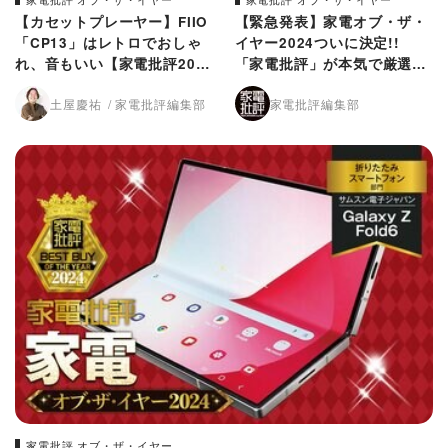
【カセットプレーヤー】FIIO
【緊急発表】家電オブ・ザ・
「CP13」はレトロでおしゃ
イヤー2024ついに決定!!
れ、音もいい【家電批評2024
「家電批評」が本気で厳選し
年ベストバイ】
ました！
土屋慶祐
家電批評編集部
家電批評編集部
家電批評 オブ・ザ・イヤー