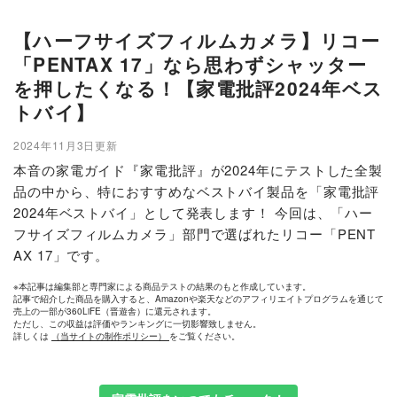
【ハーフサイズフィルムカメラ】リコー
「PENTAX 17」なら思わずシャッター
を押したくなる！【家電批評2024年ベス
トバイ】
2024年11月3日更新
本音の家電ガイド『家電批評』が2024年にテストした全製
品の中から、特におすすめなベストバイ製品を「家電批評
2024年ベストバイ」として発表します！ 今回は、「ハー
フサイズフィルムカメラ」部門で選ばれたリコー「PENT
AX 17」です。
※本記事は編集部と専門家による商品テストの結果のもと作成しています。
記事で紹介した商品を購入すると、Amazonや楽天などのアフィリエイトプログラムを通じて
売上の一部が360LiFE（晋遊舎）に還元されます。
ただし、この収益は評価やランキングに一切影響致しません。
詳しくは
（当サイトの制作ポリシー）
をご覧ください。