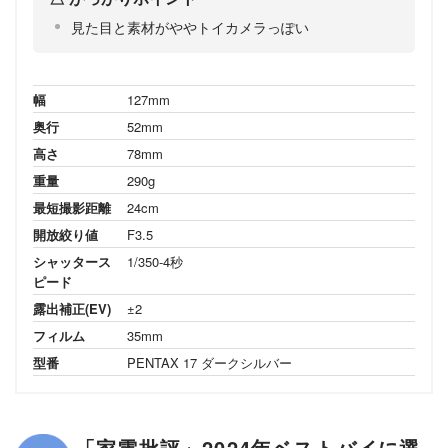
見た目と素材がややトイカメラっぽい
幅
127mm
奥行
52mm
高さ
78mm
重量
290g
最短撮影距離
24cm
開放絞り値
F3.5
シャッタース
1/350-4秒
ピード
露出補正(EV)
±2
フィルム
35mm
型番
PENTAX 17 ダークシルバー
「家電批評」2024年ベストバイに選