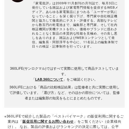
『家電批評』は2009年11月創刊の月刊誌で、毎月3日に
発行している雑誌および家電専門情報を提供するWEBメ
ディア。あらゆる家電製品にまつわる「ユーザーが気に
なっていること」を深く掘り下げ、専門家や自社検証機
関と協力して徹底的にテスト・評価する。高額なテレビ
から数百円の乾電池まで、編集部と専門家、そして社内
検証機関が実機テストを行い、価格やブランドに惑わさ
れることなく製品の本質的な性能を見極め、その良し悪
しをありのまま、雑誌およびWEBコンテンツとして発
信。編集長・阿部淳平を中心に、11名以上の編集体制で
日々の検証・記事制作を行っています。
360LiFE(サンロクマル)ではすべて実際に使用して商品テストしていま
す。
「
LAB.360について
」をご確認ください。
360LiFEにおける「商品の比較検証結果」は監修者と共に実際に使用し
て評価しています。「選び方」など、そのほかの部分については、監修
者または編集部の知見をもとにまとめたものです。
※360LiFEで紹介した製品の「ベストバイマーク」の販促利用に関するご
案内は「
販促活用に関するお問い合わせ
」をご覧ください（企業様向
け）。 なお、製品の評価およびランキングの決定に際しては、公平