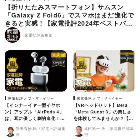
【折りたたみスマートフォン】サムスン
「Galaxy Z Fold6」でスマホはまだ進化で
きると実感！【家電批評2024年ベストバ
イ】
家電批評編集部
家電批評 オブ・ザ・イヤー
家電批評 オブ・ザ・イヤー
【インナーイヤー型イヤホ
【VRヘッドセット】Meta
ン】アップル「AirPods 4」
「Meta Quest 3」の楽しさ
は、耳に優しく劇的進化！
を体験してみませんか？【家
【家電批評2024年ベストバ
電批評2024年ベストバイ】
飯田有抄 氏
家電批評編集
本田雅一 氏
家電批評編集
イ】
部
部