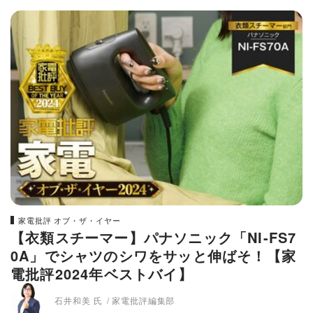
家電批評 オブ・ザ・イヤー
【衣類スチーマー】パナソニック「NI-FS7
0A」でシャツのシワをサッと伸ばそ！【家
電批評2024年ベストバイ】
石井和美 氏
家電批評編集部