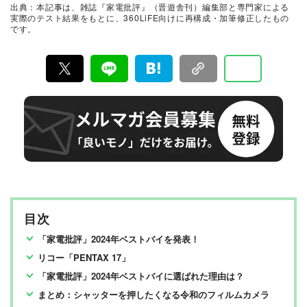
出典：本記事は、雑誌『家電批評』（晋遊舎刊）編集部と専門家による
検証機関が実機テストを行い、価格やブランドに惑わさ
実際のテスト結果をもとに、360LiFE向けに再構成・加筆修正したもの
れることなく製品の本質的な性能を見極め、その良し悪
です。
しをありのまま、雑誌およびWEBコンテンツとして発
信。編集長・阿部淳平を中心に、11名以上の編集体制で
日々の検証・記事制作を行っています。
目次
「家電批評」2024年ベストバイを発表！
リコー「PENTAX 17」
「家電批評」2024年ベストバイに選ばれた理由は？
まとめ：シャッターを押したくなる令和のフィルムカメラ