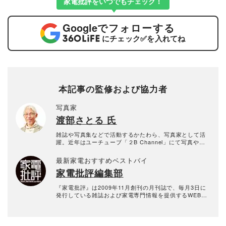
家電批評をいつでもチェック！
Google
でフォローする
にチェック
✅
を入れてね
本記事の監修および協力者
写真家
渡部さとる 氏
雑誌や写真集などで活動するかたわら、写真家として活
躍。近年はユーチューブ「２B Channel」にて写真やカ
メラにまつわる動画を配信中。
最新家電おすすめベストバイ
家電批評編集部
『家電批評』は2009年11月創刊の月刊誌で、毎月3日に
発行している雑誌および家電専門情報を提供するWEBメ
ディア。あらゆる家電製品にまつわる「ユーザーが気に
なっていること」を深く掘り下げ、専門家や自社検証機
関と協力して徹底的にテスト・評価する。高額なテレビ
から数百円の乾電池まで、編集部と専門家、そして社内