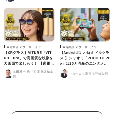
家電批評 オブ・ザ・イヤー
家電批評 オブ・ザ・イヤー
【XRグラス】VITURE「VIT
【Androidスマホ(ミドルクラ
URE Pro」で高画質な映像を
ス)】シャオミ「POCO F6 Pr
大画面で楽しもう！ 【家電批
o」は20万円級のエンタメ性
評2024年ベストバイ】
能を発揮！【家電批評2024年
本田雅一 氏
家電批評編集
中山壮太
家電批評編集部
ベストバイ】
部