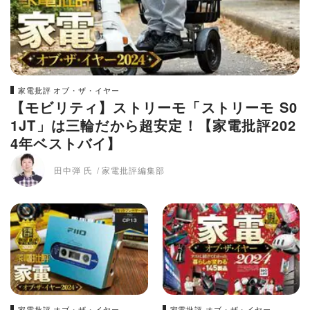
家電批評 オブ・ザ・イヤー
【モビリティ】ストリーモ「ストリーモ S0
1JT」は三輪だから超安定！【家電批評202
4年ベストバイ】
田中弾 氏
家電批評編集部
家電批評 オブ・ザ・イヤー
家電批評 オブ・ザ・イヤー