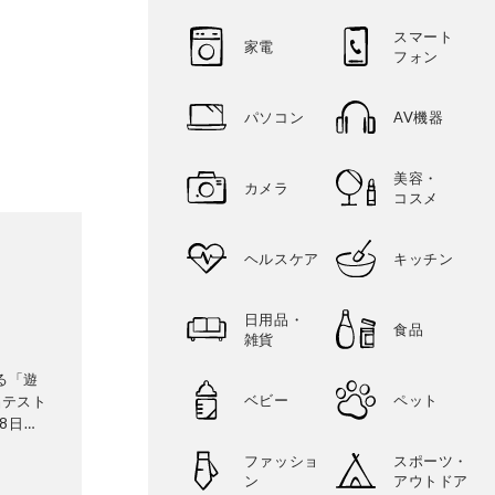
スマート
家電
フォン
パソコン
AV機器
美容・
カメラ
コスメ
ヘルスケア
キッチン
日用品・
食品
雑貨
る「遊
ベビー
ペット
品テスト
8日発
テリ
ファッショ
スポーツ・
に検証。
ン
アウトドア
って見つ