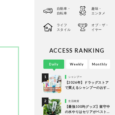
選してあ
自動車・
趣味・
以上の
自転車
エンタメ
。
ライフ
オブ・ザ・
スタイル
イヤー
ACCESS RANKING
Daily
Weekly
Monthly
シャンプー
【2026年】ドラッグストア
で買えるシャンプーのおす
すめランキング15選。LDK
が市販の人気商品をプロと
生活雑貨
比較
【最強100均グッズ】留守中
の水やりはセリアがベスト