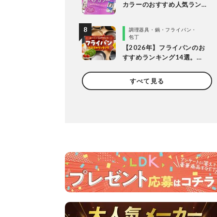
カラーのおすすめ人気ラン
キング20選。LDKがプロと
市販製品を明るめ・暗め別
調理器具・鍋・フライパン・
に比較
包丁
【2026年】フライパンのお
すすめランキング14選。
LDKとプロが長持ちする製
品を探して徹底比較
すべて見る