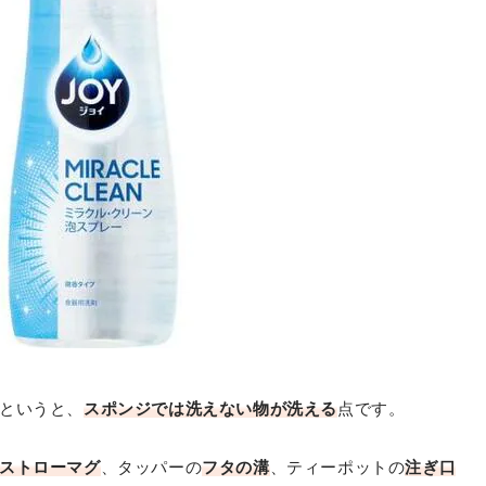
というと、
スポンジでは洗えない物が洗える
点です。
ストローマグ
、タッパーの
フタの溝
、ティーポットの
注ぎ口