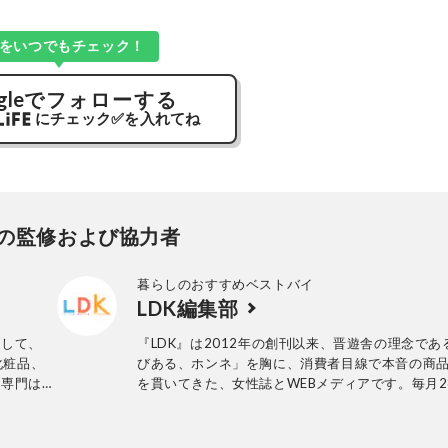
Kをいつでもチェック！
gle
でフォローする
にチェック
✅
を入れてね
の監修および協力者
暮らしのおすすめベストバイ
LDK編集部
として、
『LDK』は2012年の創刊以来、晋遊舎の理念であ
化粧品、
びある、ホンネ」を胸に、消費者目線で本音の商
。専門は衣
を貫いてきた、女性誌とWEBメディアです。毎月2
行の雑誌とWebサイトで、掃除用品から収納イン
ア、食品まで、あらゆるジャンルの商品を徹底的
編集部と専門家、そして社内検証機関が実際に使