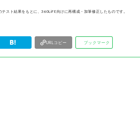
けた「本当に良いもの」と「お役立ち情報」を厳
なたにお届け。編集長・高橋咲彩を中心に、11名
テスト結果をもとに、360LiFE向けに再構成・加筆修正したものです。
編集体制で日々の検証・記事制作を行っています
URLコピー
ブックマーク