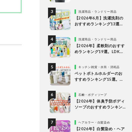
な理由
洗濯用品・ランドリー用品
【2026年6月】洗濯洗剤の
おすすめランキング13選。
LDKが液体・ジェルボー
ル・粉末の人気商品を比較
洗濯用品・ランドリー用品
検証
【2026年】柔軟剤のおすす
めランキング19選。LDKが
無香料、香りつきの人気商
品を徹底比較
キッチン雑貨・水筒・消耗品
ペットボトルホルダーのお
すすめランキング15選。
LDKが保冷力長持ちの人気
製品を比較
石鹸・ボディソープ
【2026年】体臭予防ボディ
ソープのおすすめランキン
グ14選。LDKが女性向けの
人気商品を比較
ヘアカラー・白髪染め
【2026年】白髪染め・ヘア