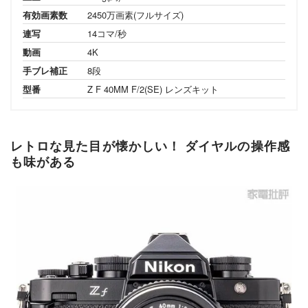
有効画素数
2450万画素(フルサイズ)
連写
14コマ/秒
動画
4K
手ブレ補正
8段
型番
Z F 40MM F/2(SE) レンズキット
レトロな見た目が懐かしい！ ダイヤルの操作感
も味がある