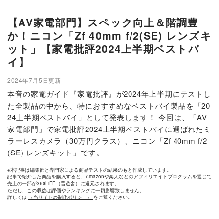
【AV家電部門】スペック向上＆階調豊
か！ニコン「Zf 40mm f/2(SE) レンズキ
ット」【家電批評2024上半期ベストバ
イ】
2024年7月5日更新
本音の家電ガイド『家電批評』が2024年上半期にテストし
た全製品の中から、特におすすめなベストバイ製品を「20
24上半期ベストバイ」として発表します！ 今回は、「AV
家電部門」で家電批評2024上半期ベストバイに選ばれたミ
ラーレスカメラ（30万円クラス）、ニコン「Zf 40mm f/2
(SE) レンズキット」です。
※本記事は編集部と専門家による商品テストの結果のもと作成しています。
記事で紹介した商品を購入すると、Amazonや楽天などのアフィリエイトプログラムを通じて
売上の一部が360LiFE（晋遊舎）に還元されます。
ただし、この収益は評価やランキングに一切影響致しません。
詳しくは
（当サイトの制作ポリシー）
をご覧ください。