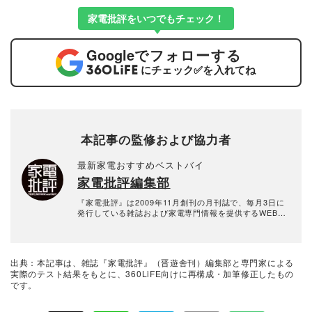
家電批評をいつでもチェック！
Google
でフォローする
にチェック
✅
を入れてね
本記事の監修および協力者
最新家電おすすめベストバイ
家電批評編集部
『家電批評』は2009年11月創刊の月刊誌で、毎月3日に
発行している雑誌および家電専門情報を提供するWEBメ
ディア。あらゆる家電製品にまつわる「ユーザーが気に
なっていること」を深く掘り下げ、専門家や自社検証機
関と協力して徹底的にテスト・評価する。高額なテレビ
から数百円の乾電池まで、編集部と専門家、そして社内
出典：本記事は、雑誌『家電批評』（晋遊舎刊）編集部と専門家による
検証機関が実機テストを行い、価格やブランドに惑わさ
実際のテスト結果をもとに、360LiFE向けに再構成・加筆修正したもの
れることなく製品の本質的な性能を見極め、その良し悪
です。
しをありのまま、雑誌およびWEBコンテンツとして発
信。編集長・阿部淳平を中心に、11名以上の編集体制で
日々の検証・記事制作を行っています。