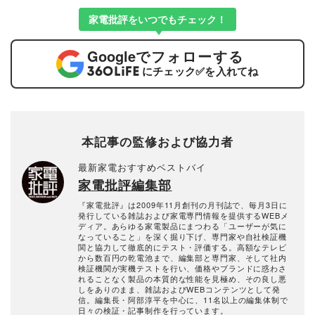
家電批評をいつでもチェック！
Google
でフォローする
にチェック
✅
を入れてね
本記事の監修および協力者
最新家電おすすめベストバイ
家電批評編集部
『家電批評』は2009年11月創刊の月刊誌で、毎月3日に
発行している雑誌および家電専門情報を提供するWEBメ
ディア。あらゆる家電製品にまつわる「ユーザーが気に
なっていること」を深く掘り下げ、専門家や自社検証機
関と協力して徹底的にテスト・評価する。高額なテレビ
から数百円の乾電池まで、編集部と専門家、そして社内
検証機関が実機テストを行い、価格やブランドに惑わさ
れることなく製品の本質的な性能を見極め、その良し悪
しをありのまま、雑誌およびWEBコンテンツとして発
信。編集長・阿部淳平を中心に、11名以上の編集体制で
日々の検証・記事制作を行っています。