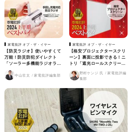
家電批評 オブ・ザ・イヤー
家電批評 オブ・ザ・イヤー
【防災ラジオ】使いやすくて
【格安プロジェクタースクリ
万能！防災防犯ダイレクト
ーン】裏面に投影できる！ニ
「ソーラー多機能ラジオライ
トリ「遮光ロールスクリー
ト5000」【家電批評2024上
ン」【家電批評2024上半期ベ
野村ケンジ 氏
家電批評編
中山壮太
家電批評編集部
半期ベストバイ】
ストバイ】
集部