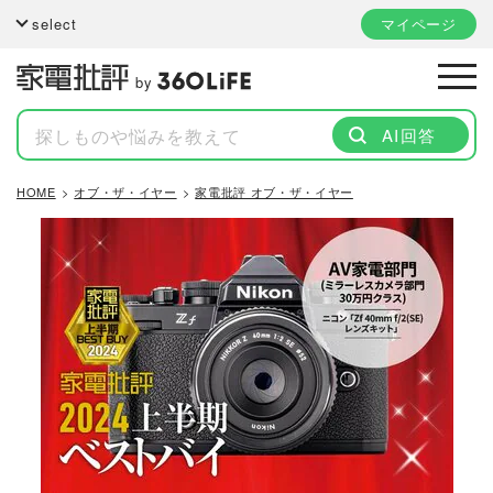
select
マイページ
by
AI回答
HOME
オブ・ザ・イヤー
家電批評 オブ・ザ・イヤー