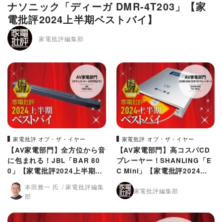
ナソニック「ディーガ DMR-4T203」【家
電批評2024上半期ベストバイ】
家電批評編集部
家電批評 オブ・ザ・イヤー
家電批評 オブ・ザ・イヤー
【AV家電部門】全方位から音
【AV家電部門】高コスパCD
に包まれる！JBL「BAR 80
プレーヤー！SHANLING「E
0」【家電批評2024上半期ベ
C Mini」【家電批評2024上
ストバイ】
半期ベストバイ】
本田雅一 氏
家電批評編集
家電批評編集部
部