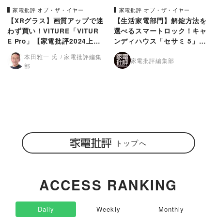
家電批評 オブ・ザ・イヤー
家電批評 オブ・ザ・イヤー
【XRグラス】画質アップで迷
【生活家電部門】解錠方法を
わず買い！VITURE「VITUR
選べるスマートロック！キャ
E Pro」【家電批評2024上半
ンディハウス「セサミ 5」&
期ベストバイ】
「セサミタッチPro」【家電
本田雅一 氏
家電批評編集
家電批評編集部
批評2024上半期ベストバイ】
部
トップへ
ACCESS RANKING
Daily
Weekly
Monthly