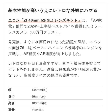
基本性能が高いうえにレトロな外観にハマる
ニコン「Zf 40mm f/2(SE) レンズキット」
は、「AV家
電」部門で2024年上半期ベストバイを獲得したミラー
レスカメラ（30万円クラス）。
発売後、すぐに在庫切れになった話題の製品。スペッ
ク面はZ6 IIIをベースにハイエンド機同様のエンジンを
搭載し、AF精度やAF速度が向上しました。
レトロな見た目も最高ですが、素早く被写体を捉えて
ピントを外しません。画質は解像感があり階調も豊か
なうえ、高感度ノイズの処理も優秀です。
幅
144mm(約)
奥行
49mm(約)
高さ
103mm(約)
重量
710g(約)