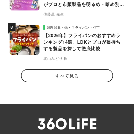
がプロと市販製品を明るめ・暗め別に
比較
佐藤薫 先生
調理器具・鍋・フライパン・包丁
【2026年】フライパンのおすすめラ
ンキング14選。LDKとプロが長持ち
する製品を探して徹底比較
北山みどり 氏
すべて見る