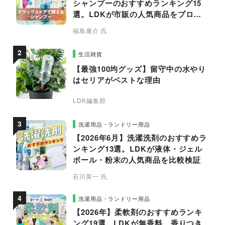
シャンプーのおすすめランキング15
選。LDKが市販の人気商品をプロと
比較
福島康介 氏
生活雑貨
【最強100均グッズ】留守中の水やり
はセリアがベストな理由
LDK編集部
洗濯用品・ランドリー用品
【2026年6月】洗濯洗剤のおすすめラ
ンキング13選。LDKが液体・ジェル
ボール・粉末の人気商品を比較検証
石川英一 氏
洗濯用品・ランドリー用品
【2026年】柔軟剤のおすすめランキ
ング19選。LDKが無香料、香りつき