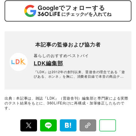
Google
でフォローする
にチェック
✅
を入れてね
本記事の監修および協力者
暮らしのおすすめベストバイ
LDK編集部
『LDK』は2012年の創刊以来、晋遊舎の理念である「遊
びある、ホンネ」を胸に、消費者目線で本音の商品テス
トを貫いてきた、女性誌とWEBメディアです。毎月28日
発行の雑誌とWebサイトで、掃除用品から収納インテリ
ア、食品まで、あらゆるジャンルの商品を徹底的に検
証。編集部と専門家、そして社内検証機関が実際に使っ
出典：本記事は、雑誌『LDK』（晋遊舎刊）編集部と専門家による実際
て見つけた「本当に良いもの」と「お役立ち情報」を厳
のテスト結果をもとに、360LiFE向けに再構成・加筆修正したもので
選してあなたにお届け。編集長・高橋咲彩を中心に、11
す。
名以上の編集体制で日々の検証・記事制作を行っていま
す。