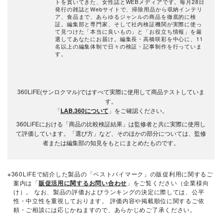
トを貫いてきた、女性誌とWEBメディアです。毎月28日
発行の雑誌とWebサイトで、掃除用品から収納インテリ
ア、食品まで、あらゆるジャンルの商品を徹底的に検
証。編集部と専門家、そして社内検証機関が実際に使っ
て見つけた「本当に良いもの」と「お役立ち情報」を厳
選してあなたにお届け。編集長・高橋咲彩を中心に、11
名以上の編集体制で日々の検証・記事制作を行っていま
す。
360LiFE(サンロクマル)ではすべて実際に使用して商品テストしていま
す。
「
LAB.360について
」をご確認ください。
360LiFEにおける「商品の比較検証結果」は監修者と共に実際に使用し
て評価しています。「選び方」など、そのほかの部分については、監修
者または編集部の知見をもとにまとめたものです。
※360LiFEで紹介した製品の「ベストバイマーク」の販促利用に関するご
案内は「
販促活用に関するお問い合わせ
」をご覧ください（企業様向
け）。 なお、製品の評価およびランキングの決定に際しては、公平
性・中立性を重視しております。 評価内容や掲載順位に関するご依
頼・ご相談には応じかねますので、あらかじめご了承ください。