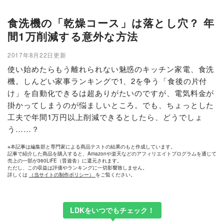
食洗機の「乾燥コース」は落とし穴？ 年
間1万削減する意外な方法
2017年8月22日更新
使い始めたらもう離れられない魅惑のキッチン家電、食洗
機。しんどい家事ランキングで1、2を争う「食後の片付
け」を自動化できるは超ありがたいのですが、電気料金が
掛かってしまうのが悩ましいところ。でも、ちょっとした
工夫で年間1万円以上削減できるとしたら、どうでしょ
う……？
※本記事は編集部と専門家による商品テストの結果のもと作成しています。
記事で紹介した商品を購入すると、Amazonや楽天などのアフィリエイトプログラムを通じて
売上の一部が360LiFE（晋遊舎）に還元されます。
ただし、この収益は評価やランキングに一切影響致しません。
詳しくは
（当サイトの制作ポリシー）
をご覧ください。
LDKをいつでもチェック！