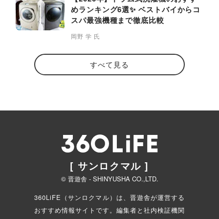
めランキング6選✨ ベストバイからコ
スパ最強機種まで徹底比較
岡野 学 氏
すべて見る
[ サンロクマル ]
© 晋遊舎 - SHINYUSHA CO.,LTD.
360LiFE（サンロクマル）は、晋遊舎が運営する
おすすめ情報サイトです。編集者と
社内検証機関