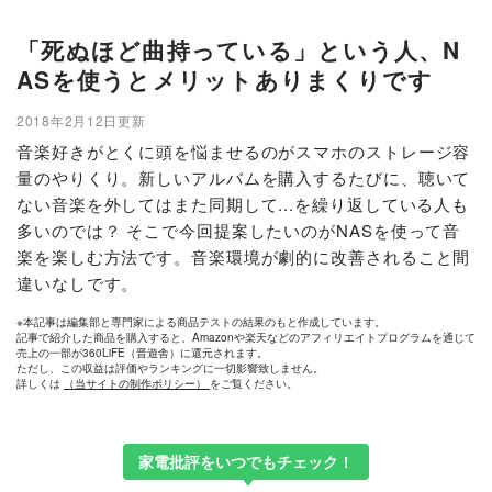
「死ぬほど曲持っている」という人、N
ASを使うとメリットありまくりです
2018年2月12日更新
音楽好きがとくに頭を悩ませるのがスマホのストレージ容
量のやりくり。新しいアルバムを購入するたびに、聴いて
ない音楽を外してはまた同期して...を繰り返している人も
多いのでは？ そこで今回提案したいのがNASを使って音
楽を楽しむ方法です。音楽環境が劇的に改善されること間
違いなしです。
※本記事は編集部と専門家による商品テストの結果のもと作成しています。
記事で紹介した商品を購入すると、Amazonや楽天などのアフィリエイトプログラムを通じて
売上の一部が360LiFE（晋遊舎）に還元されます。
ただし、この収益は評価やランキングに一切影響致しません。
詳しくは
（当サイトの制作ポリシー）
をご覧ください。
家電批評をいつでもチェック！