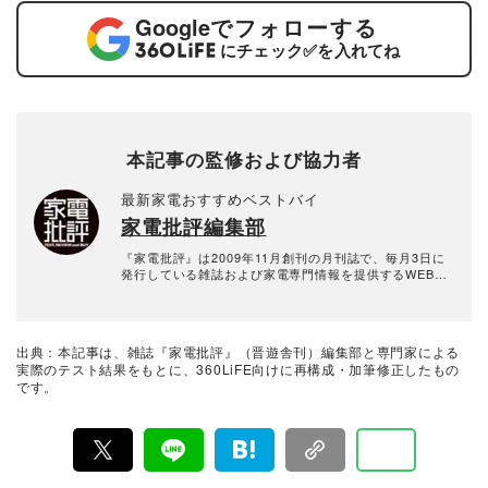
Google
でフォローする
にチェック
✅
を入れてね
本記事の監修および協力者
最新家電おすすめベストバイ
家電批評編集部
『家電批評』は2009年11月創刊の月刊誌で、毎月3日に
発行している雑誌および家電専門情報を提供するWEBメ
ディア。あらゆる家電製品にまつわる「ユーザーが気に
なっていること」を深く掘り下げ、専門家や自社検証機
関と協力して徹底的にテスト・評価する。高額なテレビ
から数百円の乾電池まで、編集部と専門家、そして社内
出典：本記事は、雑誌『家電批評』（晋遊舎刊）編集部と専門家による
検証機関が実機テストを行い、価格やブランドに惑わさ
実際のテスト結果をもとに、360LiFE向けに再構成・加筆修正したもの
れることなく製品の本質的な性能を見極め、その良し悪
です。
しをありのまま、雑誌およびWEBコンテンツとして発
信。編集長・阿部淳平を中心に、11名以上の編集体制で
日々の検証・記事制作を行っています。