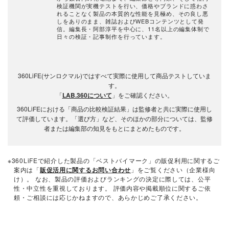
検証機関が実機テストを行い、価格やブランドに惑わさ
れることなく製品の本質的な性能を見極め、その良し悪
しをありのまま、雑誌およびWEBコンテンツとして発
信。編集長・阿部淳平を中心に、11名以上の編集体制で
日々の検証・記事制作を行っています。
360LiFE(サンロクマル)ではすべて実際に使用して商品テストしていま
す。
「
LAB.360について
」をご確認ください。
360LiFEにおける「商品の比較検証結果」は監修者と共に実際に使用し
て評価しています。「選び方」など、そのほかの部分については、監修
者または編集部の知見をもとにまとめたものです。
※360LiFEで紹介した製品の「ベストバイマーク」の販促利用に関するご
案内は「
販促活用に関するお問い合わせ
」をご覧ください（企業様向
け）。 なお、製品の評価およびランキングの決定に際しては、公平
性・中立性を重視しております。 評価内容や掲載順位に関するご依
頼・ご相談には応じかねますので、あらかじめご了承ください。