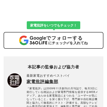
家電批評をいつでもチェック！
Google
でフォローする
にチェック
✅
を入れてね
本記事の監修および協力者
最新家電おすすめベストバイ
家電批評編集部
『家電批評』は2009年11月創刊の月刊誌で、毎月3日に
発行している雑誌および家電専門情報を提供するWEBメ
ディア。あらゆる家電製品にまつわる「ユーザーが気に
なっていること」を深く掘り下げ、専門家や自社検証機
関と協力して徹底的にテスト・評価する。高額なテレビ
から数百円の乾電池まで、編集部と専門家、そして社内