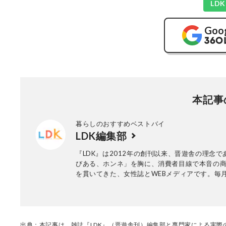
LD
Goo
本記事
暮らしのおすすめベストバイ
LDK編集部
『LDK』は2012年の創刊以来、晋遊舎の理念で
びある、ホンネ」を胸に、消費者目線で本音の
を貫いてきた、女性誌とWEBメディアです。毎月
行の雑誌とWebサイトで、掃除用品から収納イ
ア、食品まで、あらゆるジャンルの商品を徹底
編集部と専門家、そして社内検証機関が実際に
けた「本当に良いもの」と「お役立ち情報」を
なたにお届け。編集長・高橋咲彩を中心に、11
出典：本記事は、雑誌『LDK』（晋遊舎刊）編集部と専門家による実際の