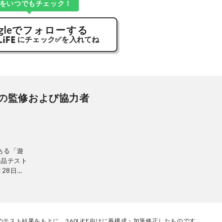
Kをいつでもチェック！
gle
でフォローする
にチェック
✅
を入れてね
の監修および協力者
ある「遊
商品テスト
28日発
ンテリ
的に検証。
使って見つ
厳選してあ
名以上の
テスト結果をもとに、360LiFE向けに再構成・加筆修正したものです。