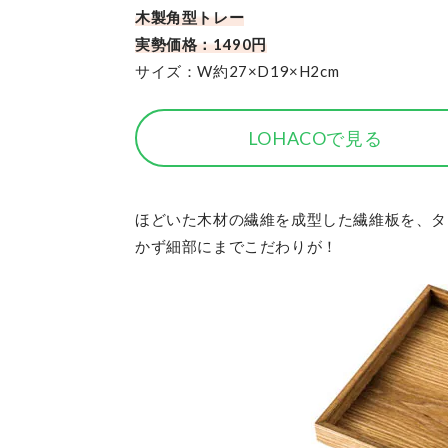
木製角型トレー
実勢価格：1490円
サイズ：W約27×D19×H2cm
LOHACOで見る
ほどいた木材の繊維を成型した繊維板を、タ
かず細部にまでこだわりが！