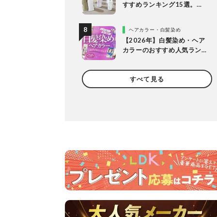
すすめランキング15選。
LDKが保冷力長持ちの人気
製品を比較
ヘアカラー・白髪染め
【2026年】白髪染め・ヘア
カラーのおすすめ人気ラン
キング20選。LDKがプロと
市販製品を明るめ・暗め別
すべて見る
に比較