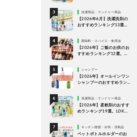
すめランキング15選。LDK
が市販の人気商品をプロと
洗濯用品・ランドリー用品
比較
【2026年6月】洗濯洗剤の
おすすめランキング13選。
LDKが液体・ジェルボー
ル・粉末の人気商品を比較
調味料・スパイス・食用油
検証
【2026年】ご飯のお供のお
すすめランキング12選。
LDKが食べるラー油など市
販の人気商品をプロと徹底
シャンプー
比較
【2026年】オールインワン
シャンプーのおすすめラン
キング。LDKがドラッグス
トアなどで買える人気商品
洗濯用品・ランドリー用品
をプロと比較
【2026年】柔軟剤のおすす
めランキング19選。LDKが
無香料、香りつきの人気商
品を徹底比較
キッチン雑貨・水筒・消耗品
ペットボトルホルダーのお