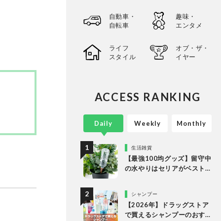
自動車・
趣味・
自転車
エンタメ
ライフ
オブ・ザ・
スタイル
イヤー
ACCESS RANKING
Daily
Weekly
Monthly
生活雑貨
【最強100均グッズ】留守中
の水やりはセリアがベスト
な理由
シャンプー
【2026年】ドラッグストア
で買えるシャンプーのおす