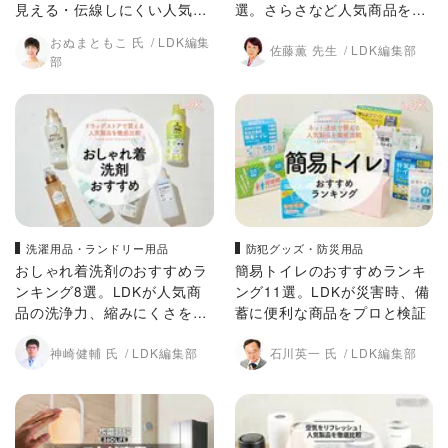
見える・伝線しにくい人気商
選。さらさなど人気商品をLD
品を比較
Kが比較
おぬまともこ 氏
LDK編集
佐藤薫 先生
LDK編集部
部
洗濯用品・ランドリー用品
防犯グッズ・防災用品
おしゃれ着洗剤のおすすめラ
簡易トイレのおすすめランキ
ンキング8選。LDKが人気商
ング11選。LDKが災害時、備
品の洗浄力、縮みにくさを徹
蓄に便利な商品をプロと検証
底検証
神崎健輔 氏
LDK編集部
石川英一 氏
LDK編集部