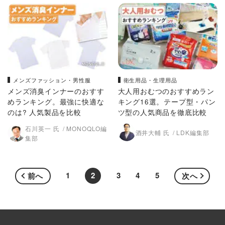
メンズファッション・男性服
衛生用品・生理用品
メンズ消臭インナーのおすす
大人用おむつのおすすめラン
めランキング。最強に快適な
キング16選。テープ型・パン
のは? 人気製品を比較
ツ型の人気商品を徹底比較
石川英一 氏
MONOQLO編
酒井大輔 氏
LDK編集部
集部
1
2
3
4
5
前へ
次へ