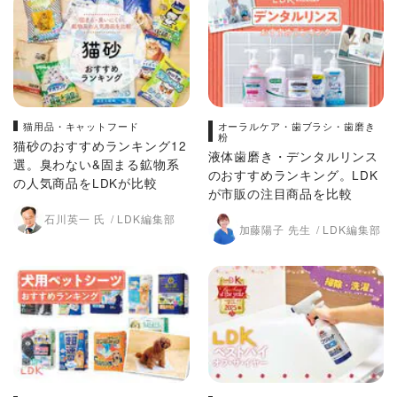
猫用品・キャットフード
オーラルケア・歯ブラシ・歯磨き
粉
猫砂のおすすめランキング12
液体歯磨き・デンタルリンス
選。臭わない&固まる鉱物系
のおすすめランキング。LDK
の人気商品をLDKが比較
が市販の注目商品を比較
石川英一 氏
LDK編集部
加藤陽子 先生
LDK編集部