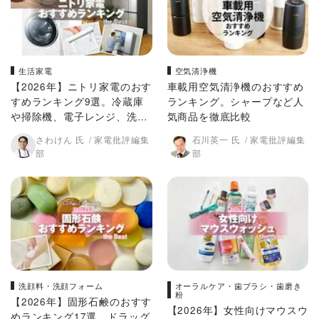
生活家電
空気清浄機
【2026年】ニトリ家電のおす
車載用空気清浄機のおすすめ
すめランキング9選。冷蔵庫
ランキング。シャープなど人
や掃除機、電子レンジ、洗濯
気商品を徹底比較
機、空気清浄機など人気モデ
さわけん 氏
家電批評編集
石川英一 氏
家電批評編集
ルの実力を比較
部
部
洗顔料・洗顔フォーム
オーラルケア・歯ブラシ・歯磨き
粉
【2026年】固形石鹸のおすす
【2026年】女性向けマウスウ
めランキング17選。ドラッグ