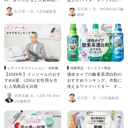
LDKが比較
製品を比較
石川英一 氏
MONOQLO編
石川英一 氏
LDK編集部
集部
レディースファッション・女性服
洗濯用品・ランドリー用品
【2026年】インソールのおす
液体タイプの酸素系漂白剤の
すめ6選。LDKが女性用を含
おすすめランキング。衣類に
む人気商品を比較
使えるワイドハイター、オキ
シなど人気商品をLDKが比較
木村克敏 氏
LDK the Bea
石川英一 氏
LDK編集部
uty編集部