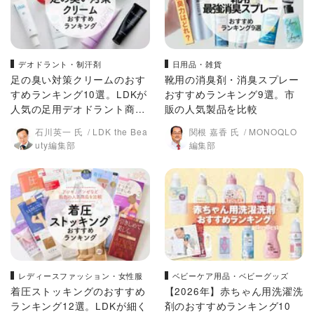
デオドラント・制汗剤
日用品・雑貨
足の臭い対策クリームのおす
靴用の消臭剤・消臭スプレー
すめランキング10選。LDKが
おすすめランキング9選。市
人気の足用デオドラント商品
販の人気製品を比較
を比較
石川英一 氏
LDK the Bea
関根 嘉香 氏
MONOQLO
uty編集部
編集部
レディースファッション・女性服
ベビーケア用品・ベビーグッズ
着圧ストッキングのおすすめ
【2026年】赤ちゃん用洗濯洗
ランキング12選。LDKが細く
剤のおすすめランキング10