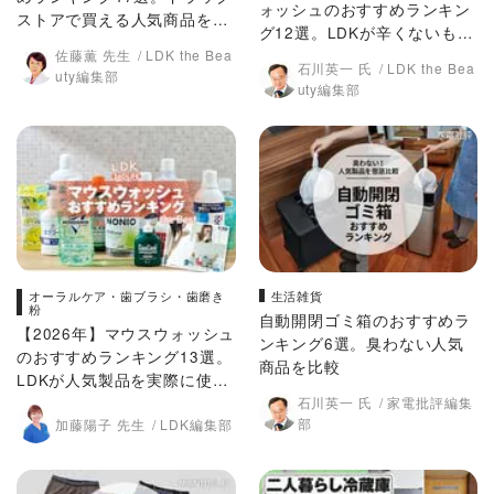
ォッシュのおすすめランキン
ストアで買える人気商品をLD
グ12選。LDKが辛くないもの
Kが徹底比較
佐藤薫 先生
LDK the Bea
など人気商品を徹底比較
石川英一 氏
LDK the Bea
uty編集部
uty編集部
オーラルケア・歯ブラシ・歯磨き
生活雑貨
粉
自動開閉ゴミ箱のおすすめラ
【2026年】マウスウォッシュ
ンキング6選。臭わない人気
のおすすめランキング13選。
商品を比較
LDKが人気製品を実際に使っ
て比較
石川英一 氏
家電批評編集
部
加藤陽子 先生
LDK編集部