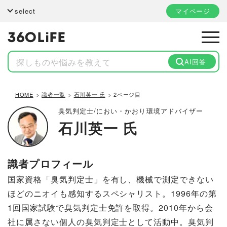
select
マイページ
AI回答
HOME
識者一覧
石川英一 氏
2ページ目
臭気判定士/におい・かおり環境アドバイザー
石川英一 氏
識者プロフィール
国家資格「臭気判定士」を有し、機械で測定できない
ほどのニオイも感知するスペシャリスト。1996年の第
1回国家試験で臭気判定士免許を取得。2010年から会
社に属さない個人の臭気判定士として活動中。臭気判