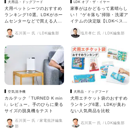
犬用品・ドッグフード
LDK オブ・ザ・イヤー
犬用ペットシーツのおすすめ
家事がはかどるって素晴らし
ランキング10選。LDKがホー
い！ “ゲキ落ち”掃除・洗濯ア
ムセンターなどで買える人気
イテムの決定版【LDKベスト
商品を比較
バイ オブ・ザ・イヤー202
石川英一 氏
LDK編集部
塩月孝仁 氏
LDK編集部
5】
空気清浄機
犬用品・ドッグフード
カルテック「TURNED K min
犬用エチケット袋のおすすめ
i」レビュー。手のひらに乗る
ランキング6選。LDKが臭わ
サイズの脱臭機をテスト
ない人気商品を比較
石川英一 氏
家電批評編集
石川英一 氏
LDK編集部
部