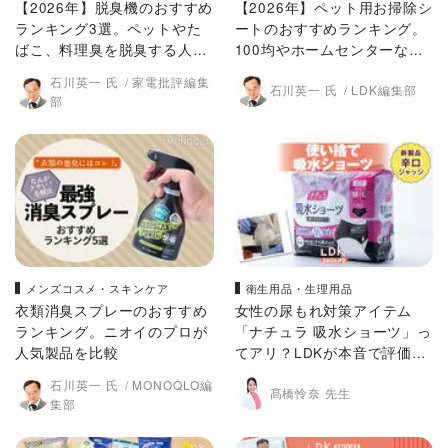
【2026年】脱臭機のおすすめ
【2026年】ペット用お掃除シ
ランキング3選。ペットやた
ートのおすすめランキング。
ばこ、料理臭を脱臭する人気
100均やホームセンターなど
製品を比較
で買える人気商品をLDKがプ
石川英一 氏
家電批評編集
石川英一 氏
LDK編集部
ロと比較
部
メンズコスメ・スキンケア
衛生用品・生理用品
衣類消臭スプレーのおすすめ
女性の尿もれ対策アイテム
ランキング。ニオイのプロが
「ナチュラ 吸水ショーツ」っ
人気製品を比較
てアリ？LDKが本音で評価し
てみた！
石川英一 氏
MONOQLO編
髙橋怜奈 先生
集部