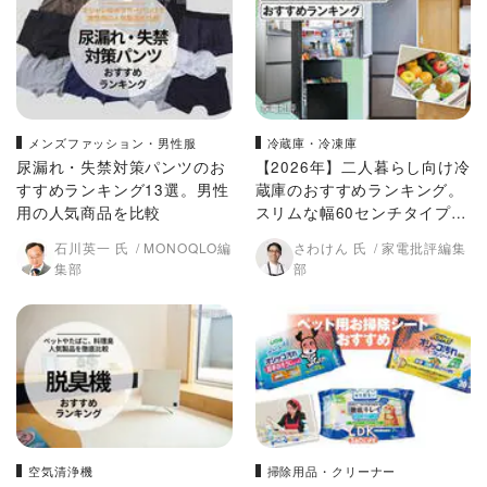
メンズファッション・男性服
冷蔵庫・冷凍庫
尿漏れ・失禁対策パンツのお
【2026年】二人暮らし向け冷
すすめランキング13選。男性
蔵庫のおすすめランキング。
用の人気商品を比較
スリムな幅60センチタイプを
徹底比較
石川英一 氏
MONOQLO編
さわけん 氏
家電批評編集
集部
部
空気清浄機
掃除用品・クリーナー