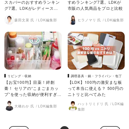
スカバーのおすすめランキン
すめランキング7選。LDKが
グ7選。LDKがレディースの
市販の人気商品をプロと比較
人気商品をプロと比較
森田文菜 氏
LDK編集部
ヒラノマリ 氏
LDK編集部
リビング・収納
調理器具・鍋・フライパン・包丁
【お宝100均】目薬！絆創
【LDK】100均の激安まな板
膏！ セリアの“こまごまカッ
って本当に使える？ 500円の
プ”を使った収納が便利すぎる
ニトリと比べてみた
【LDK】
ハットリミドリ 氏
LDK編
大橋わか 氏
LDK編集部
集部