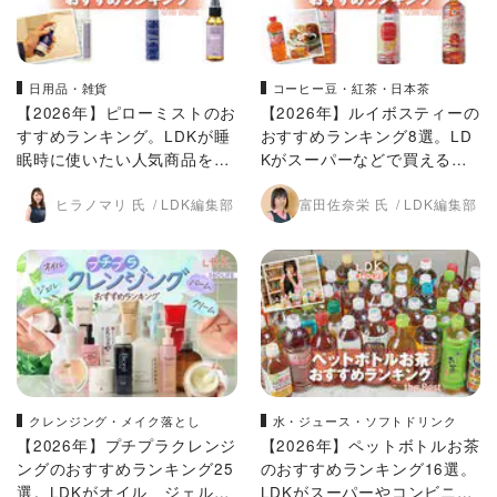
日用品・雑貨
コーヒー豆・紅茶・日本茶
【2026年】ピローミストのお
【2026年】ルイボスティーの
すすめランキング。LDKが睡
おすすめランキング8選。LD
眠時に使いたい人気商品をプ
Kがスーパーなどで買える人
ロと比較
気商品をプロと比較
ヒラノマリ 氏
LDK編集部
富田佐奈栄 氏
LDK編集部
クレンジング・メイク落とし
水・ジュース・ソフトドリンク
【2026年】プチプラクレンジ
【2026年】ペットボトルお茶
ングのおすすめランキング25
のおすすめランキング16選。
選。LDKがオイル、ジェル、
LDKがスーパーやコンビニな