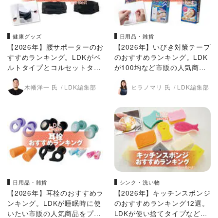
健康グッズ
日用品・雑貨
【2026年】腰サポーターのお
【2026年】いびき対策テープ
すすめランキング。LDKがベ
のおすすめランキング。LDK
ルトタイプとコルセットタイ
が100均など市販の人気商品
プの人気商品をプロと比較
をプロと比較
木幡洋一 氏
LDK編集部
ヒラノマリ 氏
LDK編集部
日用品・雑貨
シンク・洗い物
【2026年】耳栓のおすすめラ
【2026年】キッチンスポンジ
ンキング。LDKが睡眠時に使
のおすすめランキング12選。
いたい市販の人気商品をプロ
LDKが使い捨てタイプなど人