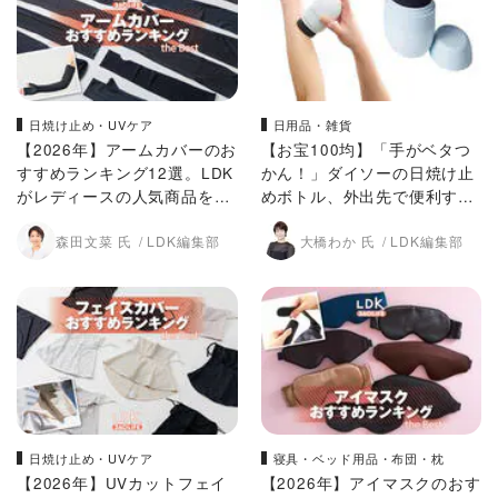
日焼け止め・UVケア
日用品・雑貨
【2026年】アームカバーのお
【お宝100均】「手がベタつ
すすめランキング12選。LDK
かん！」ダイソーの日焼け止
がレディースの人気商品をプ
めボトル、外出先で便利すぎ
ロと比較
た【LDK】
森田文菜 氏
LDK編集部
大橋わか 氏
LDK編集部
日焼け止め・UVケア
寝具・ベッド用品・布団・枕
【2026年】UVカットフェイ
【2026年】アイマスクのおす