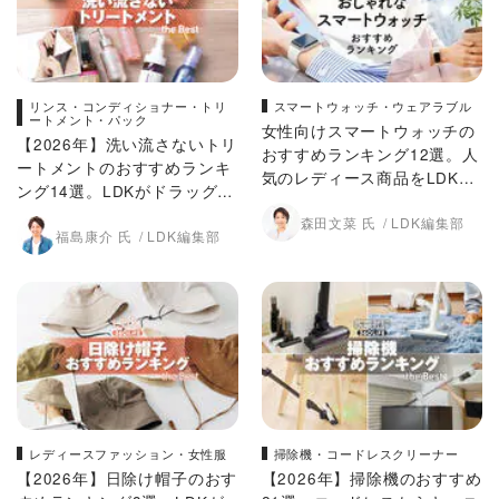
リンス・コンディショナー・トリ
スマートウォッチ・ウェアラブル
ートメント・パック
女性向けスマートウォッチの
【2026年】洗い流さないトリ
おすすめランキング12選。人
ートメントのおすすめランキ
気のレディース商品をLDKが
ング14選。LDKがドラッグス
比較
トアで買えるオイル、ミルク
森田文菜 氏
LDK編集部
福島康介 氏
LDK編集部
をプロと比較
レディースファッション・女性服
掃除機・コードレスクリーナー
【2026年】日除け帽子のおす
【2026年】掃除機のおすすめ