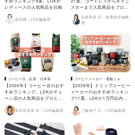
すめランキング8選。LDKが
21選。コードレスからキャニ
レディースの人気商品を比較
スターまで人気商品をプロと
比較
石井和美 氏
家電批評編集
島田瞳
LDK編集部
部
コーヒー豆・紅茶・日本茶
コーヒーメーカー・電動ミル
【2026年】コーヒー豆のおす
【2026年】ドリップコーヒー
すめランキング。LDKがチェ
メーカーのおすすめランキン
ーン店の人気商品をプロと比
グ11選。LDKが1万円以内の
較
人気商品をプロと比較
富田佐奈栄 氏
LDK編集部
三輪徳子 氏
LDK編集部