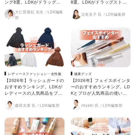
ング8選。LDKがドラッグス
8選。LDKがドラッグストア
トアなどで買える人気商品を
などで買える人気商品をプロ
大仁田亜紀 先生
LDK編集
辻有見子 氏
LDK編集部
プロと比較
と比較
部
レディースファッション・女性服
健康グッズ
【2026年】ラッシュガードの
【2026年】フェイスポインタ
おすすめランキング。LDKが
ーのおすすめランキング。LD
レディースの人気商品をプロ
Kとプロが人気商品の使いや
と比較
すさを比較
森田文菜 氏
LDK編集部
miyabi 氏
LDK編集部