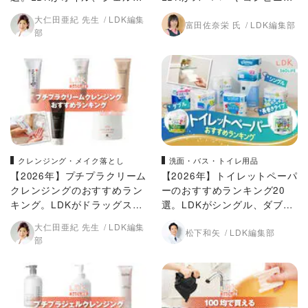
バーム、クリームの人気商品
どで買える人気商品をプロと
大仁田亜紀 先生
LDK編集
富田佐奈栄 氏
LDK編集部
をプロと比較
比較
部
クレンジング・メイク落とし
洗面・バス・トイレ用品
【2026年】プチプラクリーム
【2026年】トイレットペーパ
クレンジングのおすすめラン
ーのおすすめランキング20
キング。LDKがドラッグスト
選。LDKがシングル、ダブ
アなどで買える人気商品をプ
ル、備蓄向けの人気商品を比
大仁田亜紀 先生
LDK編集
松下和矢
LDK編集部
ロと比較
較
部