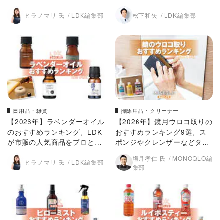
と比較
気商品をプロと比較
ヒラノマリ 氏
LDK編集部
松下和矢
LDK編集部
日用品・雑貨
掃除用品・クリーナー
【2026年】ラベンダーオイル
【2026年】鏡用ウロコ取りの
のおすすめランキング。LDK
おすすめランキング9選。ス
が市販の人気商品をプロと比
ポンジやクレンザーなどタイ
較
プ別に人気製品を比較
塩月孝仁 氏
MONOQLO編
ヒラノマリ 氏
LDK編集部
集部