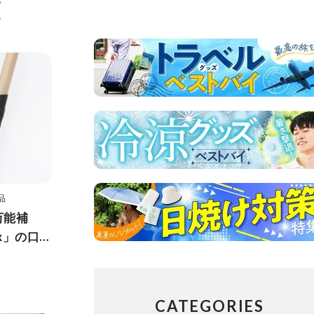
覧
品
万能補
ix」の口コ
なしで検
CATEGORIES