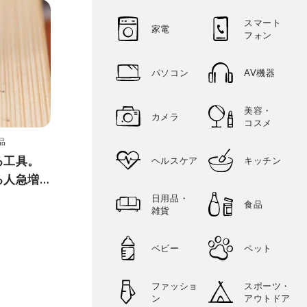
スマート
家電
フォン
パソコン
AV機器
美容・
カメラ
コスメ
品
る工具。
ヘルスケア
キッチン
る人急増
日用品・
食品
雑貨
ベビー
ペット
ファッショ
スポーツ・
ン
アウトドア