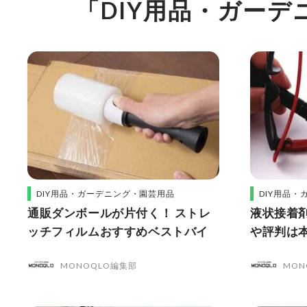
「DIY用品・ガー
DIY用品・ガーデニング・園芸用品
DIY用品
通販ダンボールが片付く！ ストレ
液状接着剤
ッチフィルムおすすめベストバイ
や評判は
レビュー
MONOQLO編集部
MON