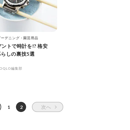
・ガーデニング・園芸用品
ントで時計を!? 格安
n暮らしの裏技5選
OQLO編集部
1
2
次へ