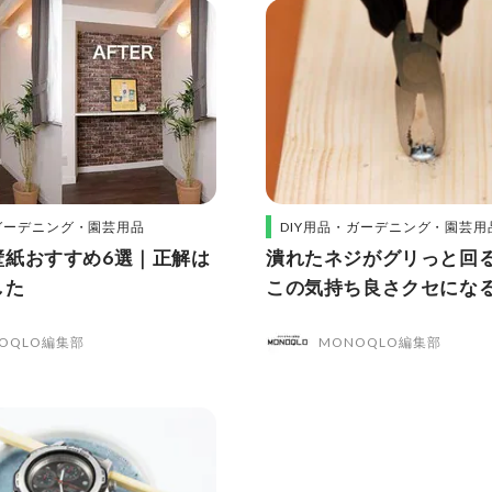
・ガーデニング・園芸用品
DIY用品・ガーデニング・園芸用
壁紙おすすめ6選｜正解は
潰れたネジがグリっと回
した
この気持ち良さクセにな
中！
OQLO編集部
MONOQLO編集部