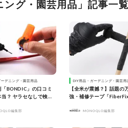
デニング・園芸用品」記事一
・ガーデニング・園芸用品
DIY用品・ガーデニング・園芸用
「BONDIC」の口コミ
【全米が震撼？】話題の
本当？ ヤラセなしで検証
強・補修テープ「FiberF
ミや評判は本当？ヤラセ
OQLO編集部
MONOQLO編集部
証レビュー