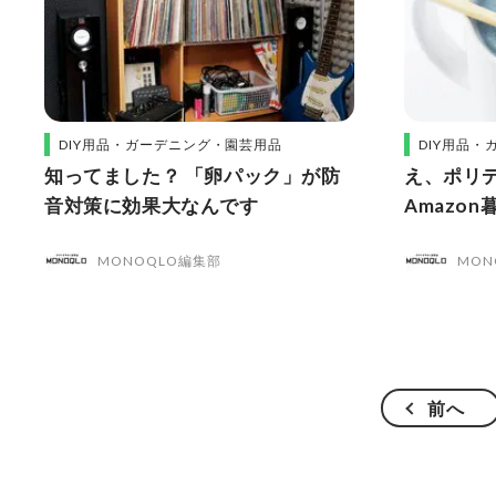
DIY用品・ガーデニング・園芸用品
DIY用品
知ってました？ 「卵パック」が防
え、ポリデ
音対策に効果大なんです
Amazo
MONOQLO編集部
MON
前へ