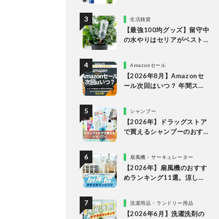
キング。LDKがドラッグス
トアなどで買える人気商品
生活雑貨
をプロと比較
【最強100均グッズ】留守中
の水やりはセリアがベスト
な理由
Amazonセール
【2026年8月】Amazonセ
ール次回はいつ？ 年間スケ
ジュールからおすすめの商
品まで紹介
シャンプー
【2026年】ドラッグストア
で買えるシャンプーのおす
すめランキング15選。LDK
が市販の人気商品をプロと
扇風機・サーキュレーター
比較
【2026年】扇風機のおすす
めランキング11選。涼しい
＆静かでDCモーターの人気
製品を徹底比較
洗濯用品・ランドリー用品
【2026年6月】洗濯洗剤の