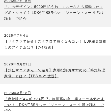
2026年7月15日
「このデザインに5000円払うわ！」スーさんも感動したマ
グボトルって？ LDKがTBSラジオ「ジェーン・スー 生活は
踊る」で紹介
2026年7月4日
【サタプラで紹介】スタプロで買うならコレ！ LDK編集部推
しのアイテムは？【7/4放送】
2026年3月21日
【熱狂マニアさん！で紹介】家電批評おすすめの「時短調理
家電」とは？【TBS 3/21放送】
2026年3月18日
「麻辣味が4人前で84円!?」物価高の今、業スーの本気がす
ごい！ LDKがTBSラジオ「ジェーン・スー 生活は踊る」で
紹介