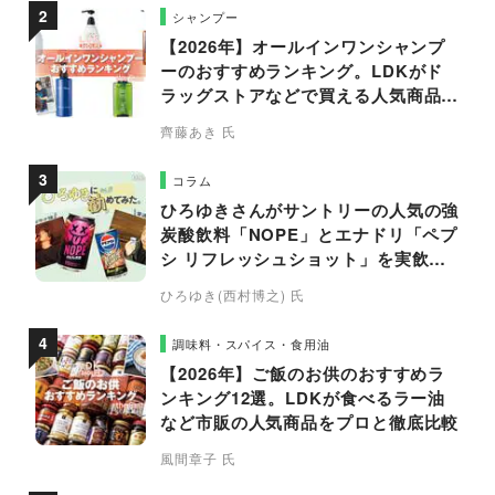
シャンプー
【2026年】オールインワンシャンプ
ーのおすすめランキング。LDKがド
ラッグストアなどで買える人気商品を
プロと比較
齊藤あき 氏
コラム
ひろゆきさんがサントリーの人気の強
炭酸飲料「NOPE」とエナドリ「ペプ
シ リフレッシュショット」を実飲し
て食レポ！
ひろゆき(西村博之) 氏
調味料・スパイス・食用油
【2026年】ご飯のお供のおすすめラ
ンキング12選。LDKが食べるラー油
など市販の人気商品をプロと徹底比較
風間章子 氏