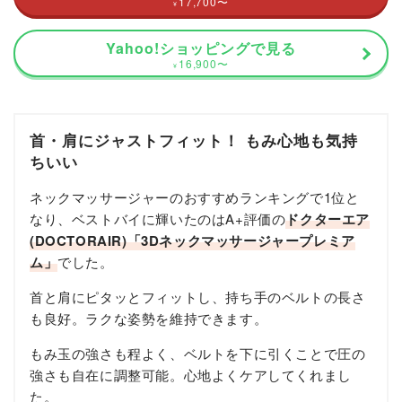
17,700
〜
¥
Yahoo!ショッピングで見る
16,900
〜
¥
首・肩にジャストフィット！ もみ心地も気持
ちいい
ネックマッサージャーのおすすめランキングで1位と
なり、ベストバイに輝いたのはA+評価の
ドクターエア
(DOCTORAIR)「3Dネックマッサージャープレミア
ム」
でした。
首と肩にピタッとフィットし、持ち手のベルトの長さ
も良好。ラクな姿勢を維持できます。
もみ玉の強さも程よく、ベルトを下に引くことで圧の
強さも自在に調整可能。心地よくケアしてくれまし
た。