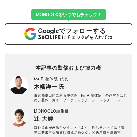
MONOQLOをいつでもチェック！
Google
でフォローする
にチェック
✅
を入れてね
本記事の監修および協力者
for.R 整体院 代表
木幡洋一 氏
東京都墨田区にある整体院「for.R 整体院」の運営をはじ
め、整体・カイロプラクティック・ストレッチ・トレー
ニングや関連の商品開発事業を行う株式会社for.R代表。
雑誌など多くのメディアで監修をしている。
MONOQLO編集部
辻 大輝
海外登山が趣味ということもあり、製品テストでは「実
際に利用する場合に価値があるか」の実用性を重視す
る。得意分野は日用雑貨からアウトドアグッズ、体験サ