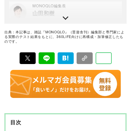
ービスまでさまざま。動物大好き。
MONOQLO編集長
山田和樹
1993年生まれ。2016年に新卒で晋遊舎に入社し、雑誌
『LDK』の編集を経て2025年『MONOQLO』編集長に
就任。9年以上の編集人生であらゆるジャンルのモノをテ
出典：本記事は、雑誌『MONOQLO』（晋遊舎刊）編集部と専門家によ
ストしてきたが、デジタルガジェット、アウトドアグッ
最新の良いモノおすすめベストバイ
る実際のテスト結果をもとに、360LiFE向けに再構成・加筆修正したも
ズ、マネーが得意。テストのためなら大学研究所から中
のです。
MONOQLO編集部
華料理店まであらゆる場所に押しかける。
『MONOQLO（モノクロ）』は2009年3月19日に創刊、
毎月19日に発行されている「広告なし」のモノ批評雑誌
& おすすめ情報メディア。創刊以来、おもに男性向けの
生活用品や家具、ガジェット、食品などを各分野の専門
家にも協力を仰ぎ、編集部と社内の検証機関が実際に比
較・検証・評価してきました。テストで見つけた「本当
に良いモノ」だけを厳選して紹介。編集長・山田和樹を
中心に、11名以上の編集体制で日々の検証・記事制作を
行っています。
目次