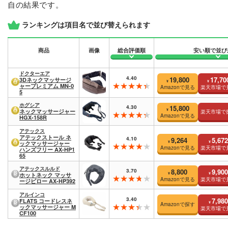
自の結果です。
ランキングは項目名で並び替えられます
商品
画像
総合評価順
安い順で並び
ドクターエア
4.40
19,800
17,70
3Dネックマッサージ
¥
¥
ャープレミアム MN-0
Amazonで見る
楽天市場で
5
ホグシア
4.30
15,800
¥
ネックマッサージャー
楽天市場で
Amazonで見る
HGX-158R
アテックス
アテックストール ネ
4.10
9,264
5,672
¥
¥
ックマッサージャー
Amazonで見る
楽天市場で
ハンズフリー AX-HP1
65
アテックスルルド
3.70
8,800
9,900
¥
¥
ホットネック マッサ
Amazonで見る
楽天市場で
ージピロー AX-HP392
アルインコ
3.40
7,980
FLATS コードレスネ
¥
Amazonで探す
ックマッサージャー M
楽天市場で
CF100