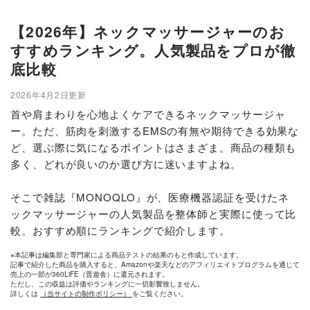
【2026年】ネックマッサージャーのお
すすめランキング。人気製品をプロが徹
底比較
2026年4月2日更新
首や肩まわりを心地よくケアできるネックマッサージャ
ー。ただ、筋肉を刺激するEMSの有無や期待できる効果な
ど、選ぶ際に気になるポイントはさまざま。商品の種類も
多く、どれが良いのか選び方に迷いますよね。
そこで雑誌『MONOQLO』が、医療機器認証を受けたネ
ックマッサージャーの人気製品を整体師と実際に使って比
較。おすすめ順にランキングで紹介します。
※本記事は編集部と専門家による商品テストの結果のもと作成しています。
記事で紹介した商品を購入すると、Amazonや楽天などのアフィリエイトプログラムを通じて
売上の一部が360LiFE（晋遊舎）に還元されます。
ただし、この収益は評価やランキングに一切影響致しません。
詳しくは
（当サイトの制作ポリシー）
をご覧ください。