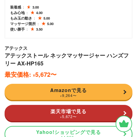
装着感
3.00
もみ心地
4.00
もみ玉の動き
5.00
マッサージ箇所
5.00
使い勝手
3.50
アテックス
アテックストール ネックマッサージャー ハンズフ
リー AX-HP165
最安価格:
5,672
〜
¥
Amazonで見る
9,264
〜
¥
楽天市場で見る
5,672
〜
¥
Yahoo!ショッピングで見る